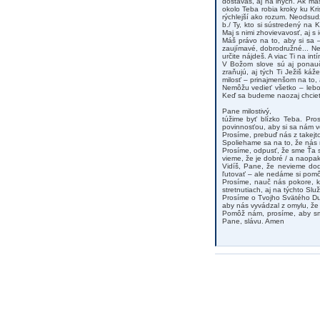
dostávaš, aj na iných. Ak máš
okolo Teba robia kroky ku Kr
rýchlejší ako rozum. Neodsudz
b./ Ty, kto si sústredený na K
Maj s nimi zhovievavosť, aj s
Máš právo na to, aby si sa –
zaujímavé, dobrodružné... Ne
určite nájdeš. A viac Ti na i
V Božom slove sú aj ponauče
zraňujú, aj tých Ti Ježiš káž
milosť – prinajmenšom na to, a
Nemôžu vedieť všetko – lebo 
Keď sa budeme naozaj chcieť
Pane milostivý,
túžime byť blízko Teba. Pro
povinnosťou, aby si sa nám ve
Prosíme, prebuď nás z takejto 
Spoliehame sa na to, že nás n
Prosíme, odpusť, že sme Ťa s
vieme, že je dobré / a naop
Vidíš, Pane, že nevieme dod
ľutovať – ale nedáme si pomô
Prosíme, nauč nás pokore, k
stretnutiach, aj na týchto Slu
Prosíme o Tvojho Svätého D
aby nás vyvádzal z omylu, že 
Pomôž nám, prosíme, aby sme
Pane, slávu. Amen