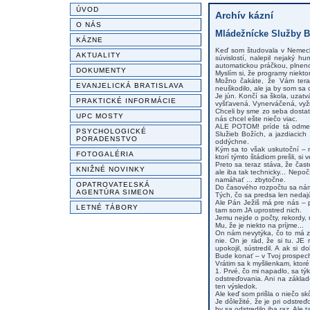
ÚVOD
Archív kázní
O NÁS
Mládežnícke Služby B
KÁZNE
Keď som študovala v Nemecku
AKTUALITY
súvislostí, nalepil nejaký h
automatickou práčkou, plneno
DOKUMENTY
Myslím si, že programy niekto
Možno čakáte, že Vám teraz 
EVANJELICKÁ BRATISLAVA
neuškodilo, ale ja by som sa d
Je jún. Končí sa škola, uzatv
PRAKTICKÉ INFORMÁCIE
vyšťavená. Vynerváčená, vy
Chceli by sme zo seba dostať
UPC MOSTY
nás chcel ešte niečo viac.
ALE POTOM! príde tá odmena
PSYCHOLOGICKÉ
Služieb Božích, a jazdiacich
PORADENSTVO
oddýchne.
Kým sa to však uskutoční – m
FOTOGALÉRIA
ktorí týmto štádiom prešli, si 
Preto sa teraz stáva, že čas
KNIŽNÉ NOVINKY
ale iba tak technicky... Nep
namáhať ... zbytočne.
OPATROVATEĽSKÁ
Do časového rozpočtu sa nám 
AGENTÚRA SIMEON
Tých, čo sa predsa len nedajú
Ale Pán Ježiš má pre nás – 
LETNÉ TÁBORY
tam som JA uprostred nich.
Jemu nejde o počty, rekordy, 
Mu, že je niekto na príjme...
On nám nevytýka, čo to má zna
nie. On je rád, že si tu. JE
upokojil, sústredil. A ak si
Bude konať – v Tvoj prospech
Vrátim sa k myšlienkam, ktoré
1. Prvé, čo mi napadlo, sa t
odstreďovania. Ani na základ
ten výsledok.
Ale keď som prišla o niečo skô
Je dôležité, že je pri odstr
by sa odstredilo iba raz. Ale 