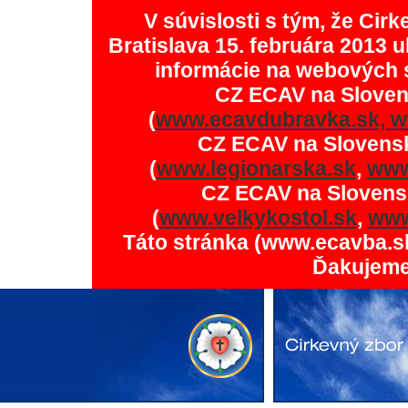
V súvislosti s tým, že Ci
Bratislava 15. februára 2013 u
informácie na webových 
CZ ECAV na Slove
(
www.ecavdubravka.sk,
w
CZ ECAV na Slovens
(
www.legionarska.sk
,
www
CZ ECAV na Slovens
(
www.velkykostol.sk
,
www
Táto stránka (www.ecavba.s
Ďakujeme