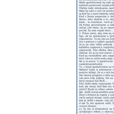
Naše spoločenstvá by mali sp
kolotoči povinností nedali prí
Všetky naše stretávania, spol
Malo by nám v nich ísť predov
aj keď sa s nami niekedy udal
Keď v živote prejavíme o Je
Nemu, lebo stojíme o to, ab
biele... to znamená - nech je 
Ak Krista spoznávame a zá
občas cítiť mimo. Aj vo vlast
pocítiť, že sme nejakí divní.
2. Práve preto, aby sme sa s
fajn, ak sa stretávame s tý
odpusteniu. Tu by vás za čudá
Ani v jednom z našich spoločen
Aj tu sa nám môže prihodiť,
každého ovplyvnil a ovplyvňuj
odpovedá. Toto všetko, tieto 
Zistíme, že aj na tom území, 
Keď sa nemodlíme ako ostatn
ktorí nám to veľmi tvrdo dajú 
No a tu pozor. V spoločnosti 
nasledovaniahodný.
Tu, v kresť.spoločenstve sa vš
Niektorí ľudia si prirodzene
potichu dúfajú, že si z nich b
Ale hlavný program v cirkvi sa
nás sem volá, prijíma. Vie na
ktorý nemusí byť Boží...
Pán Ježiš nikdy nepovedal, že
boli, ale vtedy, keď išiel t
robím? Bude to vôbec niekto 
Nie. Ježiš nemal problém praco
Život s Kristom je najmä o vy
niečo pekné dostal, niečo pekn
kde je Ježiš v strede, nás učí,
A tak Ty, kto správne vidíš,
novom obraze.
a./ Ty, kto si sústredený na
uchádzali o milosť, o obnovu,