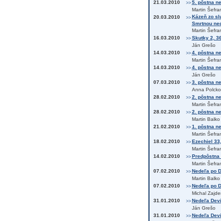
21.03.2010
5. pôstna ne
>>
Martin Šefra
Kázeň zo sl
20.03.2010
>>
Smrtnou ned
Martin Šefra
16.03.2010
Skutky 2, 3
>>
Ján Grešo
14.03.2010
4. pôstna n
>>
Martin Šefra
14.03.2010
4. pôstna ne
>>
Ján Grešo
07.03.2010
3. pôstna ne
>>
Anna Polcko
28.02.2010
2. pôstna ne
>>
Martin Šefra
28.02.2010
2. pôstna n
>>
Martin Balko
21.02.2010
1. pôstna ne
>>
Martin Šefra
18.02.2010
Ezechiel 33,
>>
Martin Šefra
14.02.2010
Predpôstna 
>>
Martin Šefra
07.02.2010
Nedeľa po D
>>
Martin Balko
07.02.2010
Nedeľa po De
>>
Michal Zajde
31.01.2010
Nedeľa Devi
>>
Ján Grešo
31.01.2010
Nedeľa Devia
>>