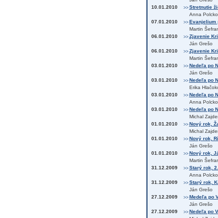
10.01.2010
Stretnutie ži
>>
Anna Polcko
07.01.2010
Evanjelium 
>>
Martin Šefra
06.01.2010
Zjavenie Kri
>>
Ján Grešo
06.01.2010
Zjavenie Kr
>>
Martin Šefra
03.01.2010
Nedeľa po N
>>
Ján Grešo
03.01.2010
Nedeľa po N
>>
Erika Hlačok
03.01.2010
Nedeľa po N
>>
Anna Polcko
03.01.2010
Nedeľa po N
>>
Michal Zajde
01.01.2010
Nový rok, Ž
>>
Michal Zajde
01.01.2010
Nový rok, R
>>
Ján Grešo
01.01.2010
Nový rok, J
>>
Martin Šefra
31.12.2009
Starý rok, 2
>>
Anna Polcko
31.12.2009
Starý rok, K
>>
Ján Grešo
27.12.2009
Medeľa po V
>>
Ján Grešo
27.12.2009
Nedeľa po V
>>