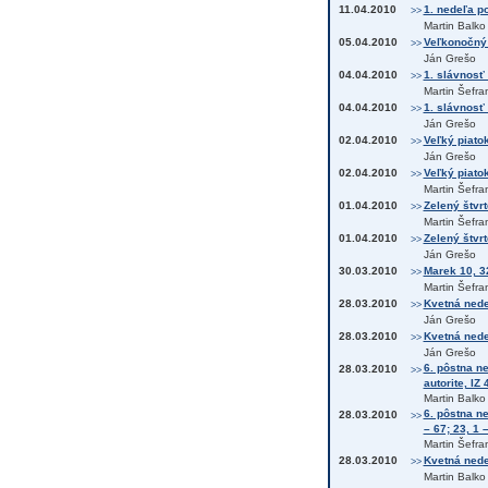
11.04.2010
1. nedeľa po
>>
Martin Balko
05.04.2010
Veľkonočný 
>>
Ján Grešo
04.04.2010
1. slávnosť 
>>
Martin Šefra
04.04.2010
1. slávnosť
>>
Ján Grešo
02.04.2010
Veľký piato
>>
Ján Grešo
02.04.2010
Veľký piato
>>
Martin Šefra
01.04.2010
Zelený štvrt
>>
Martin Šefra
01.04.2010
Zelený štvrt
>>
Ján Grešo
30.03.2010
Marek 10, 3
>>
Martin Šefra
28.03.2010
Kvetná nede
>>
Ján Grešo
28.03.2010
Kvetná nede
>>
Ján Grešo
6. pôstna n
28.03.2010
>>
autorite, IZ 
Martin Balko
6. pôstna ne
28.03.2010
>>
– 67; 23, 1 
Martin Šefra
28.03.2010
Kvetná nede
>>
Martin Balko