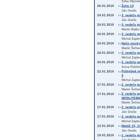
Erika Hlačok
26.01.2010
Žalm 13
>>
Ján Grešo
24.01.2010
3. nedeľa po
>>
Ján Grešo
24.01.2010
3. nedeľa po
>>
Martin Balko
24.01.2010
3. nedeľa po
>>
Michal Zajde
24.01.2010
Naše masky, 
>>
Martin Šefra
24.01.2010
3. nedeľa po
>>
Michal Zajde
24.01.2010
3. nedeľa po
>>
Anna Polcko
Pohrebná re
22.01.2010
>>
5
Michal Zajde
17.01.2010
2. nedeľa po
>>
Martin Šefra
2. nedeľa p
17.01.2010
>>
MODLITEBN
Martin Šefra
17.01.2010
2. nedeľa po
>>
Ján Grešo
17.01.2010
2. nedeľa po
>>
Michal Zajde
12.01.2010
Matúš 15, 2
>>
Ján Grešo
10.01.2010
1. nedeľa po
>>
Ján Grešo