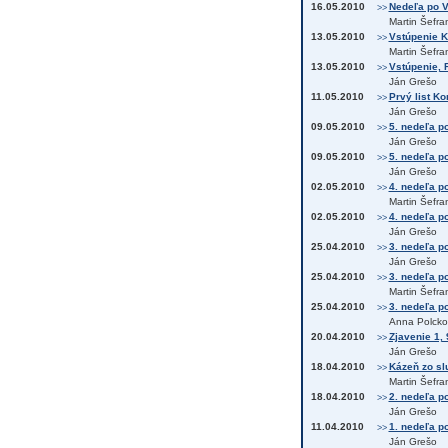
16.05.2010
Nedeľa po V
>>
Martin Šefra
13.05.2010
Vstúpenie Kr
>>
Martin Šefra
13.05.2010
Vstúpenie, F
>>
Ján Grešo
11.05.2010
Prvý list Ko
>>
Ján Grešo
09.05.2010
5. nedeľa po
>>
Ján Grešo
09.05.2010
5. nedeľa p
>>
Ján Grešo
02.05.2010
4. nedeľa po
>>
Martin Šefra
02.05.2010
4. nedeľa po
>>
Ján Grešo
25.04.2010
3. nedeľa po
>>
Ján Grešo
25.04.2010
3. nedeľa po
>>
Martin Šefra
25.04.2010
3. nedeľa po
>>
Anna Polcko
20.04.2010
Zjavenie 1, 
>>
Ján Grešo
18.04.2010
Kázeň zo slu
>>
Martin Šefra
18.04.2010
2. nedeľa po
>>
Ján Grešo
11.04.2010
1. nedeľa po
>>
Ján Grešo