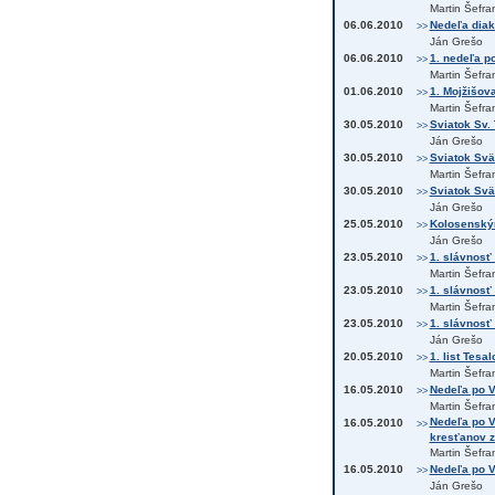
Martin Šefra
06.06.2010
Nedeľa diak
>>
Ján Grešo
06.06.2010
1. nedeľa po
>>
Martin Šefra
01.06.2010
1. Mojžišova
>>
Martin Šefra
30.05.2010
Sviatok Sv. 
>>
Ján Grešo
30.05.2010
Sviatok Svät
>>
Martin Šefra
30.05.2010
Sviatok Svät
>>
Ján Grešo
25.05.2010
Kolosenským
>>
Ján Grešo
23.05.2010
1. slávnosť
>>
Martin Šefra
23.05.2010
1. slávnosť
>>
Martin Šefra
23.05.2010
1. slávnosť
>>
Ján Grešo
20.05.2010
1. list Tesa
>>
Martin Šefra
16.05.2010
Nedeľa po V
>>
Martin Šefra
Nedeľa po V
16.05.2010
>>
kresťanov z
Martin Šefra
16.05.2010
Nedeľa po V
>>
Ján Grešo