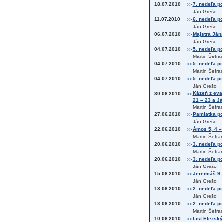
18.07.2010
7. nedeľa po
>>
Ján Grešo
11.07.2010
6. nedeľa po
>>
Ján Grešo
06.07.2010
Majstra Ján
>>
Ján Grešo
04.07.2010
5. nedeľa po
>>
Martin Šefra
04.07.2010
5. nedeľa po
>>
Martin Šefra
04.07.2010
5. nedeľa po
>>
Ján Grešo
Kázeň z eva
30.06.2010
>>
21 – 23 a Já
Martin Šefra
27.06.2010
Pamiatka po
>>
Ján Grešo
22.06.2010
Ámos 5, 4 –
>>
Martin Šefra
20.06.2010
3. nedeľa po
>>
Martin Šefra
20.06.2010
3. nedeľa po
>>
Ján Grešo
15.06.2010
Jeremiáš 9,
>>
Ján Grešo
13.06.2010
2. nedeľa po
>>
Ján Grešo
13.06.2010
2. nedeľa po
>>
Martin Šefra
10.06.2010
List Efezsk
>>