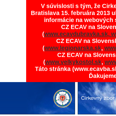
V súvislosti s tým, že Ci
Bratislava 15. februára 2013 u
informácie na webových 
CZ ECAV na Slove
(
www.ecavdubravka.sk,
w
CZ ECAV na Slovens
(
www.legionarska.sk
,
www
CZ ECAV na Slovens
(
www.velkykostol.sk
,
www
Táto stránka (www.ecavba.s
Ďakujeme