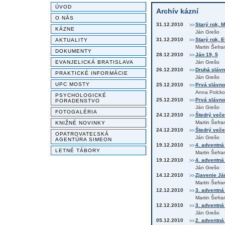
ÚVOD
Archív kázní
O NÁS
31.12.2010
Starý rok, M
>>
KÁZNE
Ján Grešo
31.12.2010
Starý rok, 
AKTUALITY
>>
Martin Šefra
DOKUMENTY
28.12.2010
Ján 19, 5
>>
EVANJELICKÁ BRATISLAVA
Ján Grešo
26.12.2010
Druhá slávn
>>
PRAKTICKÉ INFORMÁCIE
Ján Grešo
UPC MOSTY
25.12.2010
Prvá slávno
>>
Anna Polcko
PSYCHOLOGICKÉ
25.12.2010
Prvá slávnos
PORADENSTVO
>>
Ján Grešo
FOTOGALÉRIA
24.12.2010
Štedrý večer
>>
Martin Šefra
KNIŽNÉ NOVINKY
24.12.2010
Štedrý večer
>>
OPATROVATEĽSKÁ
Ján Grešo
AGENTÚRA SIMEON
19.12.2010
4. adventná
>>
LETNÉ TÁBORY
Martin Šefra
19.12.2010
4. adventná 
>>
Ján Grešo
14.12.2010
Zjavenie Já
>>
Martin Šefra
12.12.2010
3. adventná
>>
Martin Šefra
12.12.2010
3. adventná
>>
Ján Grešo
05.12.2010
2. adventná
>>