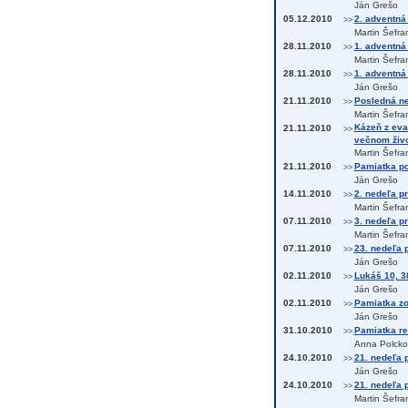
Ján Grešo
05.12.2010
2. adventná 
>>
Martin Šefra
28.11.2010
1. adventná 
>>
Martin Šefra
28.11.2010
1. adventná
>>
Ján Grešo
21.11.2010
Posledná ne
>>
Martin Šefra
Kázeň z evan
21.11.2010
>>
večnom život
Martin Šefra
21.11.2010
Pamiatka po
>>
Ján Grešo
14.11.2010
2. nedeľa p
>>
Martin Šefra
07.11.2010
3. nedeľa p
>>
Martin Šefra
07.11.2010
23. nedeľa p
>>
Ján Grešo
02.11.2010
Lukáš 10, 3
>>
Ján Grešo
02.11.2010
Pamiatka zo
>>
Ján Grešo
31.10.2010
Pamiatka re
>>
Anna Polcko
24.10.2010
21. nedeľa p
>>
Ján Grešo
24.10.2010
21. nedeľa p
>>
Martin Šefra