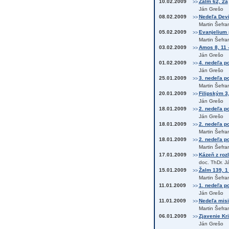
10.02.2009
Žalm 62, 2a
>>
Ján Grešo
08.02.2009
Nedeľa Devia
>>
Martin Šefra
05.02.2009
Evanjelium 
>>
Martin Šefra
03.02.2009
Amos 8, 11 
>>
Ján Grešo
01.02.2009
4. nedeľa p
>>
Ján Grešo
25.01.2009
3. nedeľa po
>>
Martin Šefra
20.01.2009
Filipským 3
>>
Ján Grešo
18.01.2009
2. nedeľa po
>>
Ján Grešo
18.01.2009
2. nedeľa p
>>
Martin Šefra
18.01.2009
2. nedeľa po
>>
Martin Šefra
17.01.2009
Kázeň z roz
>>
doc. ThDr. J
15.01.2009
Žalm 139, 1
>>
Martin Šefra
11.01.2009
1. nedeľa po
>>
Ján Grešo
11.01.2009
Nedeľa misie
>>
Martin Šefra
06.01.2009
Zjavenie Kri
>>
Ján Grešo