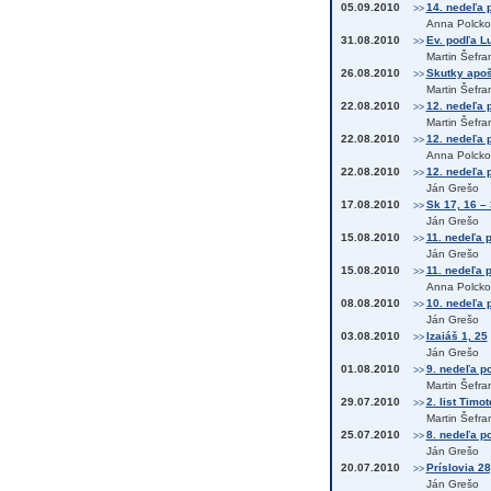
05.09.2010
14. nedeľa p
>>
Anna Polcko
31.08.2010
Ev. podľa L
>>
Martin Šefra
26.08.2010
Skutky apošt
>>
Martin Šefra
22.08.2010
12. nedeľa p
>>
Martin Šefra
22.08.2010
12. nedeľa p
>>
Anna Polcko
22.08.2010
12. nedeľa p
>>
Ján Grešo
17.08.2010
Sk 17, 16 –
>>
Ján Grešo
15.08.2010
11. nedeľa p
>>
Ján Grešo
15.08.2010
11. nedeľa p
>>
Anna Polcko
08.08.2010
10. nedeľa p
>>
Ján Grešo
03.08.2010
Izaiáš 1, 25
>>
Ján Grešo
01.08.2010
9. nedeľa po
>>
Martin Šefra
29.07.2010
2. list Timot
>>
Martin Šefra
25.07.2010
8. nedeľa po
>>
Ján Grešo
20.07.2010
Príslovia 28
>>
Ján Grešo