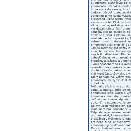
budúcnosti. Konečným cieľom
prítomnosti bola taktiež stála
tohto sveta do samoty, kde 
aktívny, pôsobil a pracoval 
uprostred tohto sveta vykon
blízkosťou Ježiša Krista. Nepre
všetko, čo robil. Blízkosť Kr
silu a odvahu, keď klesal a cí
mu dávala silu znášať aj pr
konečný cieľ ho oslobodil od
dostane k cieľu, k plnému sp
zdať ako veľmi nepraktický,
celkom novej budúcnosti, n
prítomnosti a ich originálne zv
Takúto možnosť má každý z ná
novej budúcnosti, len ten sp
najväčšiu dôležitosť. Kto v
zabsolútňovať, to znamená n
problémy a ťažkosti a utrpeni
Týmto spôsobom sa získava o
spôsobom sa získava vzácna s
a robí z človeka celkom novú
mali vyskúšať a vždy viac a v
Stály pohľad na večný cieľ
prítomnosti, ale aj minulosť. 
ohľadoch.
Môžu nás trápiť chyby a hriec
uznať a ľutovať, túžiť po od
odpustenia stále vracia s v
bremeno v slobodnom rozlete
cieľom, nám svojím odpustení
upriamiť na napredovanie sme
Do minulosti môžeme byť zah
ktoré nám boli spôsobené. A
Odpustenie je riešením aj toh
zoznam krívd, ktoré mu boli
prekážkou v rýchlom lete duc
pre neho aj veľký duchovný 
narušené a jeho ďalšieho roz
Do minulosti môžeme byť zah