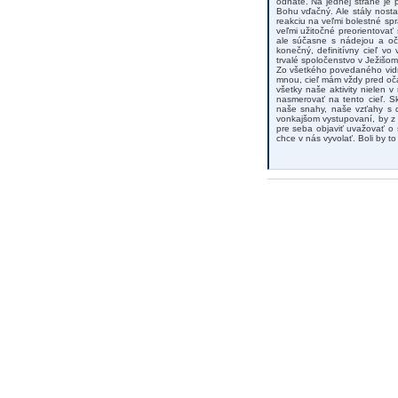
odňaté. Na jednej strane je 
Bohu vďačný. Ale stály nosta
reakciu na veľmi bolestné s
veľmi užitočné preorientovať
ale súčasne s nádejou a oč
konečný, definitívny cieľ v
trvalé spoločenstvo v Ježišom
Zo všetkého povedaného vidn
mnou, cieľ mám vždy pred oča
všetky naše aktivity nielen 
nasmerovať na tento cieľ. Sk
naše snahy, naše vzťahy s dr
vonkajšom vystupovaní, by z 
pre seba objaviť uvažovať o 
chce v nás vyvolať. Boli by 