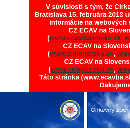
V súvislosti s tým, že Ci
Bratislava 15. februára 2013 u
informácie na webových 
CZ ECAV na Slove
(
www.ecavdubravka.sk,
w
CZ ECAV na Slovens
(
www.legionarska.sk
,
www
CZ ECAV na Slovens
(
www.velkykostol.sk
,
www
Táto stránka (www.ecavba.s
Ďakujeme