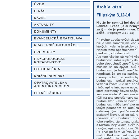
ÚVOD
Archív kázní
O NÁS
Filipským 3,12-14
KÁZNE
Nie že by som už bol dosiah
AKTUALITY
uchvátil. Bratia, ja si nem
za tým, čo je predo mnou. 
DOKUMENTY
Ježiši.
(Filipským 3,12-14)
EVANJELICKÁ BRATISLAVA
Pri týchto apoštolových slov
nie je taká samozrejmá vec, 
PRAKTICKÉ INFORMÁCIE
ktorých myslenie je akoby v 
Naproti tomu apoštol hovorí,
UPC MOSTY
pred ním, v budúcnosti.
Ale toto všetko sú veľmi vš
PSYCHOLOGICKÉ
budúcnosti, robia si plány d
PORADENSTVO
Lebo slovo „budúcnosť“ je vi
musíme sa ho spýtať, akú bu
FOTOGALÉRIA
budúcnosti, je budúcnosť le
napríklad, že urobia kariéru
KNIŽNÉ NOVINKY
uvažujú o tom, čo všetko by 
budúcnosti - pokiaľ zostáv
OPATROVATEĽSKÁ
vedeniu života. Ale keď apoš
AGENTÚRA SIMEON
niečo úplne iné, úplne nové. 
ktoré priemerný človek spája
LETNÉ TÁBORY
večnom živote. Vo večnom živo
túži, na toto spoločenstvo sa
Ľuďom, ktorí - ako sa hovorí
budúcnosti môže javiť ako nep
takým pohľadom do budúcnos
ovládaný týmto pohľadom do 
praktický človek, aj on stál 
uvažoval, čo v budúcich dňoch
toho vyplýva, že tomuto prak
s Kristom, nejavil ako niečo
novým, lepším spôsobom. Dá 
Po prvé pri ňom vidíme, že o
mohol. Keď uvažoval o svojom
prvý pohľad je jasné, ako v