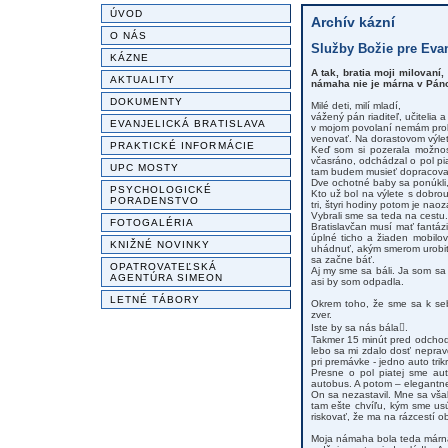
ÚVOD
Archív kázní
O NÁS
Služby Božie pre Evan
KÁZNE
A tak, bratia moji milovaní
AKTUALITY
námaha nie je márna v Pán
DOKUMENTY
Milé deti, milí mladí,
vážený pán riaditeľ, učitelia a
EVANJELICKÁ BRATISLAVA
v mojom povolaní nemám prob
venovať. Na dorastovom výle
PRAKTICKÉ INFORMÁCIE
Keď som si pozerala možnost
včasráno, odchádzal o pol pia
UPC MOSTY
tam budem musieť dopracovať
Dve ochotné baby sa ponúkli
PSYCHOLOGICKÉ
Kto už bol na výlete s dobrou
PORADENSTVO
tri, štyri hodiny potom je naoz
Vybrali sme sa teda na cestu.
FOTOGALÉRIA
Bratislavčan musí mať fantázi
úplné ticho a žiaden mobilov
KNIŽNÉ NOVINKY
uhádnuť, akým smerom urobiť 
sa začne báť.
OPATROVATEĽSKÁ
Aj my sme sa báli. Ja som sa s
AGENTÚRA SIMEON
asi by som odpadla.
LETNÉ TÁBORY
Okrem toho, že sme sa k seb
zver.
Iste by sa nás bála.
Takmer 15 minút pred odchodo
lebo sa mi zdalo dosť neprav
pri premávke - jedno auto trikr
Presne o pol piatej sme aut
autobus. A potom – elegantne 
On sa nezastavil. Mne sa však
tam ešte chvíľu, kým sme usú
riskovať, že ma na rázcestí ob
Moja námaha bola teda márna.