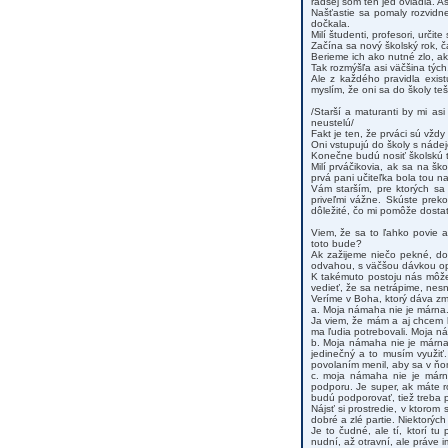
radšej som ten jed ovládla. A
Našťastie sa pomaly rozvidn
dočkala.
Milí študenti, profesori, urči
Začína sa nový školský rok, č
Berieme ich ako nutné zlo, ak
Tak rozmýšľa asi väčšina tých,
Ale z každého pravidla exist
myslím, že oni sa do školy te
/Starší a maturanti by mi as
neustelú/
Fakt je ten, že prváci sú vždy
Oni vstupujú do školy s nádej
Konečne budú nosiť školskú ta
Milí prváčikovia, ak sa na š
prvá pani učiteľka bola tou n
Vám starším, pre ktorých sa
priveľmi vážne. Skúste preko
dôležité, čo mi pomôže dostať 
Viem, že sa to ľahko povie a
toto bude?
Ak zažijeme niečo pekné, dob
odvahou, s väčšou dávkou op
K takémuto postoju nás môže
vedieť, že sa netrápime, nes
Veríme v Boha, ktorý dáva zm
a. Moja námaha nie je márna
Ja viem, že mám a aj chcem b
ma ľudia potrebovali. Moja n
b. Moja námaha nie je márna
jedinečný a to musím využiť
povolaním menil, aby sa v ňo
c. moja námaha nie je márna
podporu. Je super, ak máte r
budú podporovať, tiež treba 
Nájsť si prostredie, v ktorom s
dobré a zlé partie. Niektorých
Je to čudné, ale tí, ktorí t
nudní, až otravní, ale práve i