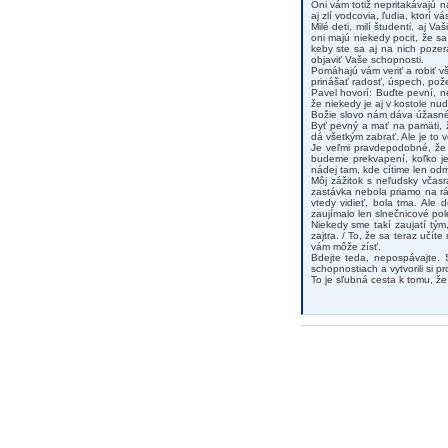
Oni vám totiž nepritakávajú na
aj zlí vodcovia, ľudia, ktorí 
Milé deti, milí študenti, aj Va
oni majú niekedy pocit, že s
keby ste sa aj na nich pozer
objaviť Vaše schopnosti.
Pomáhajú vám veriť a robiť 
prinášať radosť, úspech, pož
Pavel hovorí: Buďte pevní, n
že niekedy je aj v kostole nud
Božie slovo nám dáva úžasné 
Byť pevný a mať na pamäti, 
dá všetkým zabrať. Ale je to 
Je veľmi pravdepodobné, že
budeme prekvapení, koľko je 
nádej tam, kde cítime len odm
Môj zážitok s neľudsky včas
zastávka nebola priamo na rá
vtedy vidieť, bola tma. Ale 
zaujímalo len slnečnicové po
Niekedy sme takí zaujatí tým
zajtra. / To, že sa teraz učí
vám môže zísť.
Bdejte teda, nepospávajte. S
schopnostiach a vytvorili si p
To je sľubná cesta k tomu, 