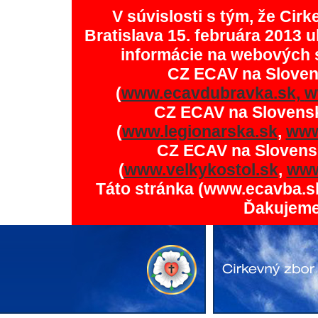
V súvislosti s tým, že Ci
Bratislava 15. februára 2013 u
informácie na webových 
CZ ECAV na Slove
(
www.ecavdubravka.sk,
w
CZ ECAV na Slovens
(
www.legionarska.sk
,
www
CZ ECAV na Slovens
(
www.velkykostol.sk
,
www
Táto stránka (www.ecavba.s
Ďakujeme