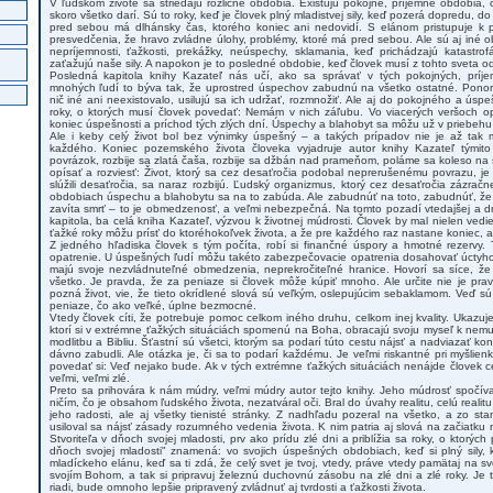
V ľudskom živote sa striedajú rozličné obdobia. Existujú pokojné, príjemné obdobia
skoro všetko darí. Sú to roky, keď je človek plný mladistvej sily, keď pozerá dopredu, 
pred sebou má dlhánsky čas, ktorého koniec ani nedovidí. S elánom pristupuje k 
presvedčenia, že hravo zvládne úlohy, problémy, ktoré má pred sebou. Ale sú aj iné o
nepríjemnosti, ťažkosti, prekážky, neúspechy, sklamania, keď prichádzajú katastrof
zaťažujú naše sily. A napokon je to posledné obdobie, keď človek musí z tohto sveta od
Posledná kapitola knihy Kazateľ nás učí, ako sa správať v tých pokojných, prí
mnohých ľudí to býva tak, že uprostred úspechov zabudnú na všetko ostatné. Ponor
nič iné ani neexistovalo, usilujú sa ich udržať, rozmnožiť. Ale aj do pokojného a úsp
roky, o ktorých musí človek povedať: Nemám v nich záľubu. Vo viacerých veršoch 
koniec úspešnosti a príchod tých zlých dní. Úspechy a blahobyt sa môžu už v priebehu
Ale i keby celý život bol bez výnimky úspešný – a takých prípadov nie je až tak
každého. Koniec pozemského života človeka vyjadruje autor knihy Kazateľ týmito 
povrázok, rozbije sa zlatá čaša, rozbije sa džbán nad prameňom, poláme sa koleso na s
opísať a rozviesť: Život, ktorý sa cez desaťročia podobal neprerušenému povrazu, je 
slúžili desaťročia, sa naraz rozbijú. Ľudský organizmus, ktorý cez desaťročia zázrač
obdobiach úspechu a blahobytu sa na to zabúda. Ale zabudnúť na toto, zabudnúť, že 
zavíta smrť – to je obmedzenosť, a veľmi nebezpečná. Na tomto pozadí vtedajšej a d
kapitola, ba celá kniha Kazateľ, výzvou k životnej múdrosti. Človek by mal nielen vedi
ťažké roky môžu prísť do ktoréhokoľvek života, a že pre každého raz nastane koniec, al
Z jedného hľadiska človek s tým počíta, robí si finančné úspory a hmotné rezervy.
opatrenie. U úspešných ľudí môžu takéto zabezpečovacie opatrenia dosahovať úctyhod
majú svoje nezvládnuteľné obmedzenia, neprekročiteľné hranice. Hovorí sa síce, že
všetko. Je pravda, že za peniaze si človek môže kúpiť mnoho. Ale určite nie je pra
pozná život, vie, že tieto okrídlené slová sú veľkým, oslepujúcim sebaklamom. Veď sú 
peniaze, čo ako veľké, úplne bezmocné.
Vtedy človek cíti, že potrebuje pomoc celkom iného druhu, celkom inej kvality. Ukazuj
ktorí si v extrémne ťažkých situáciách spomenú na Boha, obracajú svoju myseľ k nem
modlitbu a Bibliu. Šťastní sú všetci, ktorým sa podarí túto cestu nájsť a nadviazať 
dávno zabudli. Ale otázka je, či sa to podarí každému. Je veľmi riskantné pri myšlien
povedať si: Veď nejako bude. Ak v tých extrémne ťažkých situáciách nenájde človek 
veľmi, veľmi zlé.
Preto sa prihovára k nám múdry, veľmi múdry autor tejto knihy. Jeho múdrosť spočív
ničím, čo je obsahom ľudského života, nezatváral oči. Bral do úvahy realitu, celú realit
jeho radosti, ale aj všetky tienisté stránky. Z nadhľadu pozeral na všetko, a zo s
usiloval sa nájsť zásady rozumného vedenia života. K nim patria aj slová na začiatku 
Stvoriteľa v dňoch svojej mladosti, prv ako prídu zlé dni a priblížia sa roky, o ktorýc
dňoch svojej mladosti" znamená: vo svojich úspešných obdobiach, keď si plný sily, k
mladíckeho elánu, keď sa ti zdá, že celý svet je tvoj, vtedy, práve vtedy pamätaj na sv
svojím Bohom, a tak si pripravuj železnú duchovnú zásobu na zlé dni a zlé roky. Je
riadi, bude omnoho lepšie pripravený zvládnuť aj tvrdosti a ťažkosti života.