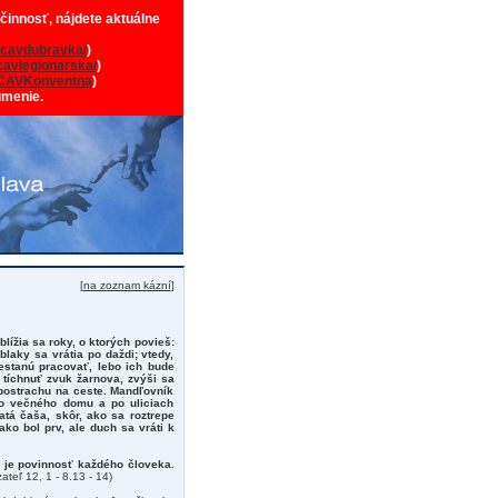
 činnosť, nájdete aktuálne
cavdubravka/
)
avlegionarska/
)
CAVKonventna
)
umenie.
[
na zoznam kázní
]
blížia sa roky, o ktorých povieš:
laky sa vrátia po daždi; vtedy,
restanú pracovať, lebo ich bude
 tíchnuť zvuk žarnova, zvýši sa
 postrachu na ceste. Mandľovník
ho večného domu a po uliciach
latá čaša, skôr, ako sa roztrepe
o bol prv, ale duch sa vráti k
o je povinnosť každého človeka.
ateľ 12, 1 - 8.13 - 14)