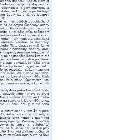
, obdobia úspechu, keď sa človeku
do budúcnosti a žije pod dojmom, že
problémom a je plný optimizmu a
bdobia: keď do života prichádzajú
álne údery, ktoré až do krajnosti
ísť.
jemných, úspešných obdobiach. U
ia sa do svojich úspechov, akoby
ešného života môžu prísť zlé dni a
opisuje autor básnickým spôsobom
 života skončiť celkom nečakane.
 mnoho – tak koniec predsa čaká
obrazmi: Pretrhne sa strieborný
tudni. Tieto obrazy sa dajú ľahko
naraz prestrihnutý. Nádoby, ktoré
ne fungoval, prestane fungovať. V
aj do najúspešnejšieho života raz
nešnej obmedzenosti je prečítaná
eť a stále pamätať, že ťažké dni a
e mal by sa na to aj pripravovať.
 To je, pravdaže, celkom rozumné
nú výšku. Ale aj veľké opatrenia
 za peniaze si človek môže kúpiť
vda, že si môže kúpiť všetko. Kto
problémy a situácie, v ktorých sú
e to aj dnes príklad mnohých ľudí,
u, objavujú alebo nanovo objavujú
kontakt s Pánom Bohom, na ktorého
ke na ťažké dni, ktoré môžu prísť,
cestu k Pánu Bohu, je to pre neho
ala okrem iného v tom, že si pred
u ľudského života. Bral do úvahy aj
tanoviska tohto múdreho nadhľadu
našej kapitoly: „Pamätaj na svojho
h povieš: nemám v nich záľubu.“ „V
eď sa ti všetko darí, keď si plný
ojho Stvoriteľa a vážne počítaj so
 to veľmi múdra rada a kto sa ňou