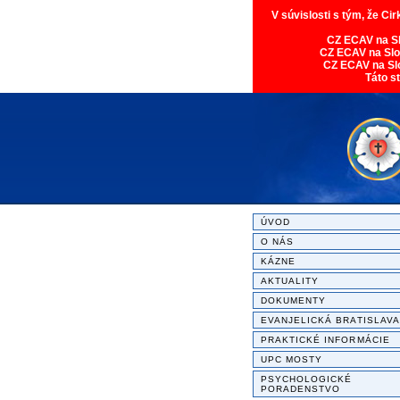
V súvislosti s tým, že Ci
CZ ECAV na S
CZ ECAV na Sl
CZ ECAV na Sl
Táto s
ÚVOD
O NÁS
KÁZNE
AKTUALITY
DOKUMENTY
EVANJELICKÁ BRATISLAVA
PRAKTICKÉ INFORMÁCIE
UPC MOSTY
PSYCHOLOGICKÉ
PORADENSTVO