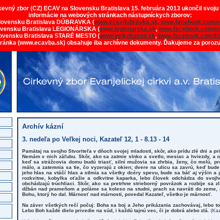
rkevný zbor (CZ) ECAV na Slovensku Bratislava 15. februára 2013 ukončil svoju
informácie na webových stránkach nástupníckych zborov:
lovensku Bratislava DÚBRAVKA (
www.ecavdubravka.sk,
www.facebook.com/e
ovensku Bratislava LEGIONÁRSKA (
www.legionarska.sk
,
www.facebook.com/ec
ovensku Bratislava STARÉ MESTO (
www.velkykostol.sk
,
www.facebook.com/E
tránka (www.ecavba.sk) obsahuje iba archívne dokumenty. Ďakujeme za poroz
Archív kázní
3. nedeľa po Veľkej noci, Kazateľ 12, 1 - 8.13 - 14
Pamätaj na svojho Stvoriteľa v dňoch svojej mladosti, skôr, ako prídu zlé dni a pri
Nemám v nich záľubu. Skôr, ako sa zatmie slnko a svetlo, mesiac a hviezdy, a ob
keď sa strážcovia domu budú triasť, silní mužovia sa zhrbia, ženy, čo melú, p
málo, a zatemnia sa tie, čo vyzerajú z okien; dvere na ulicu sa zavrú, keď bude
jeho hlas na vtáčí hlas a stlmia sa všetky dcéry spevu, bude sa báť aj výšin a
rozkvitne, kobylka oťažie a odkvitne kaparka, lebo človek odchádza do svoj
obchádzajú trúchliaci. Skôr, ako sa pretrhne strieborný povrázok a rozbije sa z
džbán nad prameňom a poláme sa koleso na studni, prach sa navráti do zeme, ak
Bohu, ktorý ho dal. Márnosť nad márnosti, povedal Kazateľ, všetko je márnosť.
Na záver všetkých rečí počuj: Boha sa boj a Jeho prikázania zachovávaj, lebo t
Lebo Boh každé dielo privedie na súd, i každú tajnú vec, či je dobrá alebo zlá.
(Kaz