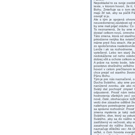
Nepokladal to za svoje osobi
texte, v ktorom hovorí, že tí,
Bohu. Zmieňuje sa o tom sk
majú žiť tak, aby sa páčili 
osvojiť si ju.
Ale s tým je spojená ohrom
neuvedomenej závislosti od 
by sme mali prijať otázku: Č
To neznamená, že by sme mal
dostať celkom novú, omnoho č
Táto zmena, ktorá od starého 
prirodzene netýka iba sviatoč
máme pred ňou strach. Ale j
zo spoločenstva nasledovníko
Lenže i ak sa rozhodneme, ž
vyriešené. Lebo ten starý ži
nedokážeme od neho oslobodiť
dobrej vôli a ochote celkom 
A práve na tomto bode, kde
posolstvo dnešného veľkého 
hovorí v celom prečítanom t
chce prejsť od starého životn
Pánu Bohu.
Tým je pre nás naznačené, o
Ducha Svätého, aby sme poch
nanútené zvonku, ale ako ni
Svätý dal pochopiť zmysel K
odpustené. Prosiť nám treb
hodnotenia všetkých vecí os
nové, čisté, obohacujúce túž
vedú dve zásadne odlišné živ
naliehavo potrebujeme jasne d
sa správne rozhodnúť. Prosi
zmena myslenia je taký rad
Svätého, dive, ktorý sa usku
Svätého, aby sa do nášho te
zasľúbený vo večnosti, aby s
zasahoval do nášho života,
naznačuje dôležitú vec: Ak D
veľké, o čom hovoria evanjel