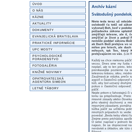
ÚVOD
Archív kázní
O NÁS
Svätodušný pondelok, 
KÁZNE
Nieto teda teraz už odsúde
AKTUALITY
oslobodil ťa totiž od záko
vykonal) Boh, keď v podobe 
DOKUMENTY
požiadavka zákona uplatnil
zmýšľajú telesne, ale tí,
EVANJELICKÁ BRATISLAVA
zmýšľať je život a pokoj! 
nemôže poddať zákonu Božiem
PRAKTICKÉ INFORMÁCIE
ak Duch Boží prebýva vo vás
mŕtve pre hriech, ale duch
UPC MOSTY
mŕtvych, tak Ten, ktorý 
prebývajúcim vo vás.
(List 
PSYCHOLOGICKÉ
PORADENSTVO
Každý sa chce niekomu páčiť
vecou. Dnes sme my ľudia r
FOTOGALÉRIA
neplatí, ale to len preto, l
prenikavejšie pozrieme na s
KNIŽNÉ NOVINKY
telesnou krásou, silou, múdro
Zaujímavá je otázka, prečo s
OPATROVATEĽSKÁ
aspoň o čiastočnú odpoveď v t
AGENTÚRA SIMEON
túži, aby bol uznaný druhými 
pokus o čiastočnú odpoveď.
LETNÉ TÁBORY
páčiť.
Nejde pritom o ľahostajnú či
tomu sa prispôsobuje. Preto
mravné zásady alebo človeku,
jeho vlastný duchovný a mra
mravnými zásadami, pomáha 
túžba páčiť sa určitému jed
mnohých prípadoch to vedie k
povedal: „Beda keby všetci ľud
Zrejme preto prichádza apošt
O sebe napísal v jednom lis
najavo, že sa dopracoval na
nenávisti a úkladov, ale túto
Pánovi.