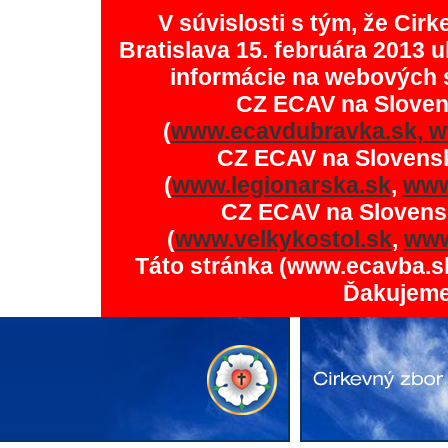
V súvislosti s tým, že Ci
Bratislava 15. februára 2013 u
informácie na webových 
CZ ECAV na Slove
(
www.ecavdubravka.sk,
w
CZ ECAV na Slovens
(
www.legionarska.sk
,
www
CZ ECAV na Slovens
(
www.velkykostol.sk
,
www
Táto stránka (www.ecavba.s
Ďakujeme