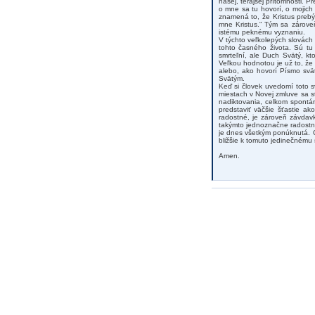
našej, terajšej prítomnosti. 
o mne sa tu hovorí, o mojich 
znamená to, že Kristus prebý
mne Kristus.“ Tým sa zároveň
istému peknému vyznaniu.
V týchto veľkolepých slovách
tohto časného života. Sú tu
smrteľní, ale Duch Svätý, k
Veľkou hodnotou je už to, že 
alebo, ako hovorí Písmo svä
Svätým.
Keď si človek uvedomí toto sv
miestach v Novej zmluve sa st
nadiktovania, celkom spontá
predstaviť väčšie šťastie a
radostné, je zároveň závdav
takýmto jednoznačne radostn
je dnes všetkým ponúknutá. 
bližšie k tomuto jedinečnému s
Amen.