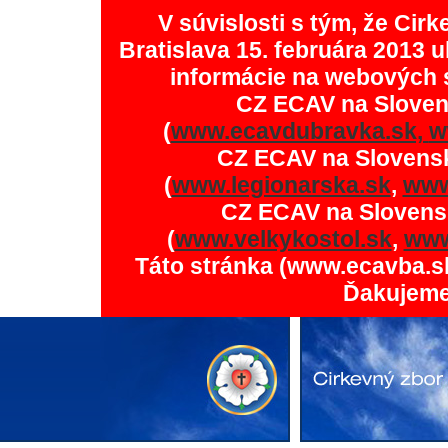
V súvislosti s tým, že Ci
Bratislava 15. februára 2013 u
informácie na webových 
CZ ECAV na Slove
(
www.ecavdubravka.sk,
w
CZ ECAV na Slovens
(
www.legionarska.sk
,
www
CZ ECAV na Slovens
(
www.velkykostol.sk
,
www
Táto stránka (www.ecavba.s
Ďakujeme