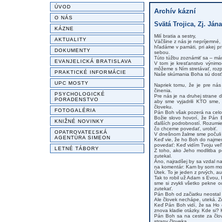
ÚVOD
Archív kázní
O NÁS
Svätá Trojica, Zj. Jána
KÁZNE
Milí bratia a sestry,
AKTUALITY
Väčšine z nás je nepríjemné,
hľadáme v pamäti, pri akej p
DOKUMENTY
sebou.
Túto túžbu zoznámiť sa – mám
EVANJELICKÁ BRATISLAVA
V tom je kresťanstvo výnimo
môžeme s Ním stretávať, rozp
PRAKTICKÉ INFORMÁCIE
Naše skúmania Boha sú dosť o
UPC MOSTY
Napriek tomu, že je pre ná
činenia.
PSYCHOLOGICKÉ
Pre nás je na druhej strane 
PORADENSTVO
aby sme vyjadrili KTO sme,
človeku.
FOTOGALÉRIA
Pán Boh však pozerá na celok
Božie slovo hovorí, že Pán 
KNIŽNÉ NOVINKY
ďalších podrobností. Rozumie 
čo chceme povedať, urobiť.
OPATROVATEĽSKÁ
V dnešnom žalme sme počuli v
AGENTÚRA SIMEON
Keď vie, že ho Boh do najmen
povedať: Keď vidím Tvoju ve
LETNÉ TÁBORY
Z toho, ako Jeho modlitba po
zutekal.
Áno, najradšej by sa vzdal na
na komentár: Kam by som moh
Útek. To je jeden z prvých, a
Tak to robil už Adam s Evou, 
sme si zvykli všetko pekne o
zutekať.
Pán Boh od začiatku neostal 
Ale človek nechápe, uteká. Z
Keď Pán Boh vidí, že sa Ho čl
znova kladie otázky. Kde si? 
Pán Boh sa na ceste za člo
strany človeka.