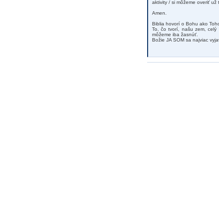
aktivity / si môžeme overiť už 
Amen.
Biblia hovorí o Bohu ako Toho,
To, čo tvorí, našu zem, cel
môžeme iba žasnúť.
Božie JA SOM sa najviac vyjavi