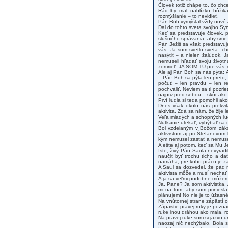
Človek totiž chápe to, čo chc
Rád by mal nablízku bôžika
rozmýšľanie – to nevidieť.
Pán Boh vymýšľal vždy nové a
Dal do tohto sveta svojho Syn
Keď sa predstavuje človek, 
slušného správania, aby sme 
Pán Ježiš sa však predstavuj
vás. Ja som svetlo sveta -ch
nasýtiť – a nielen žalúdok. 
nemuseli hľadať svoju životn
zomrieť. JA SOM TU pre vás. A
Ale aj Pán Boh sa nás pýta: A
– Pán Boh sa pýta len preto,
počuť – len pravdu – len re
pochváliť. Neviem sa ti pozri
najprv pred sebou – skôr ako
Prví ľudia si teda pomohli ako 
Dnes však okolo nás prekvit
aktivita. Zdá sa nám, že žije le
Veľa mladých a schopných ľudí 
Nutkanie utekať, vyhýbať sa m
Bol vzdelaným v Božom zákon
aktivistom aj pri Štefanovom
kým nemusel zastať a nemuse
A ešte aj potom, keď sa Mu Je
Iste, živý Pán Saula nevyradi
naučiť byť trochu ticho a dať
namáha, pre koho prácu je z
A Saul sa dozvedel, že pád 
aktivista môže a musí nechať 
A ja sa veľmi podobne môžem 
Ja, Pane? Ja som aktivistka.
mi na tom, aby som priniesla
plánujem! No nie je to úžasné?
Na vnútornej strane zápästí o
Zápästie pravej ruky je pozn
ruke inou dráhou ako mala, ro
Na pravej ruke som si jazvu 
naozaj nič nechýbalo. Bola 