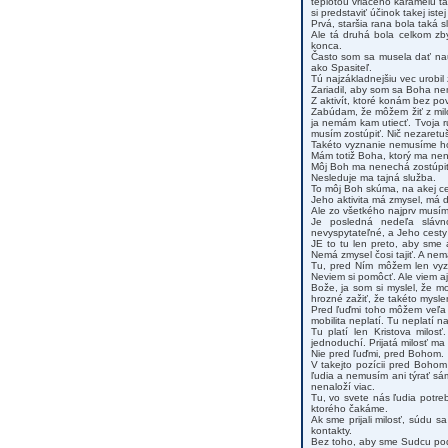
teplotou vriaceho karamelu tav
si predstaviť účinok takej ist
Prvá, staršia rana bola taká sl
Ale tá druhá bola celkom zb
konca.
Často som sa musela dať nau
ako Spasiteľ.
Tú najzákladnejšiu vec urobil
Zariadil, aby som sa Boha ne
Z aktivít, ktoré konám bez po
Zabúdam, že môžem žiť z mil
ja nemám kam utiecť. Tvoja ru
musím zostúpiť. Nič nezaretu
Takéto vyznanie nemusíme hov
Mám totiž Boha, ktorý ma nene
Môj Boh ma nenechá zostúpiť d
Nesleduje ma tajná služba.
To môj Boh skúma, na akej ce
Jeho aktivita má zmysel, má d
Ale zo všetkého najprv musím
Je posledná nedeľa slávno
nevyspytateľné, a Jeho cesty
JE to tu len preto, aby sme 
Nemá zmysel čosi tajiť. A nem
Tu, pred Ním môžem len vyzn
Neviem si pomôcť. Ale viem aj
Bože, ja som si myslel, že 
hrozné zažiť, že takéto mysle
Pred ľuďmi toho môžem veľa z
mobilita neplatí. Tu neplatí n
Tu platí len Kristova milos
jednoduchí. Prijatá milosť ma 
Nie pred ľuďmi, pred Bohom.
V takejto pozícii pred Boho
ľudia a nemusím ani týrať s
nenaloží viac.
Tu, vo svete nás ľudia potreb
ktorého čakáme.
Ak sme prijali milosť, súdu
kontakty.
Bez toho, aby sme Sudcu podp