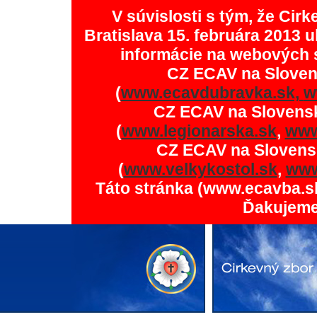
V súvislosti s tým, že Ci
Bratislava 15. februára 2013 u
informácie na webových 
CZ ECAV na Slove
(
www.ecavdubravka.sk,
w
CZ ECAV na Slovens
(
www.legionarska.sk
,
www
CZ ECAV na Slovens
(
www.velkykostol.sk
,
www
Táto stránka (www.ecavba.s
Ďakujeme