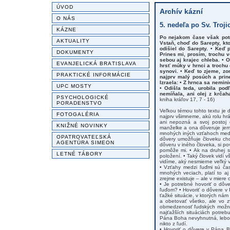
ÚVOD
Archív kázní
O NÁS
5. nedeľa po Sv. Trojic
KÁZNE
Po nejakom čase však poto
AKTUALITY
Vstaň, choď do Sarepty, kto
odišiel do Sarepty. • Keď 
DOKUMENTY
Prines mi, prosím, trochu 
sebou aj krajec chleba. • 
EVANJELICKÁ BRATISLAVA
hrsť múky v hrnci a trochu 
synovi. • Keď to zjeme, zo
PRAKTICKÉ INFORMÁCIE
najprv malý posúch a prin
Izraela: • Z hrnca sa nemin
UPC MOSTY
• Odišla teda, urobila pod
nemíňala, ani olej z krča
PSYCHOLOGICKÉ
kniha kráľov 17, 7 - 16)
PORADENSTVO
Veľkou témou tohto textu je
FOTOGALÉRIA
najprv všimneme, akú rolu hrá
ani nepozná a svoj postoj 
KNIŽNÉ NOVINKY
manželke a ona dôveruje jemu
mnohých iných vzťahoch medzi
OPATROVATEĽSKÁ
dôvery umožňuje človeku chod
AGENTÚRA SIMEON
dôveru v iného človeka, si 
pomôže mi. • Ak na druhej 
LETNÉ TÁBORY
položení. • Taký človek vidí v
vidíme, aký nesmierne veľký
• Vzťahy medzi ľuďmi sú čas
mnohých veciach, platí to aj
zrejme existuje – ale v miere
• Je potrebné hovoriť o dôv
ľuďom? • Hovoriť o dôvere v 
ťažké situácie, v ktorých nám
a obetovať všetko, ale vo z
obmedzenosť ľudských možnos
najťažších situáciách potrebu
Pána Boha nevyhnutná, lebo l
nikto z ľudí.
• Hovoriť o dôvere v Pána 