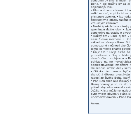
uvedomili by sme si nielen 
Boha, • ale možno by sa aj 
najcennejší zisk.
• Kto na dôveru v Pána Boha p
veľkú radosť, a pri každom 
pristupuje zvonku, • kto teda
špekulatívne otázky takéhot
vzdušných zámkov?
• Medzi špekulatívne otázky 
spomínajú ďalšie divy. • Špe
uspokojivo na otázky o divoc
• Každý div v Biblii, aj ten
naše ľudské možnosti, • Bož
základom dôvery v Pána Boha
obmedzené možnosti ako človek
tomto kontexte priamo potreb
• Čo je div? • Div je niečo, 
poznatkami. • Divy v takto
desaťročiach – objavujú v Bo
pohľade na ne nevychádza z
nepredstaviteľné množstvo 
skúsenosti, urobiť vtedy, keď
• Otázka divu nemusí byť a
skutočná dôvera, prestávajú 
radosť zo živého Boha, ktorý 
• Pán Boh chce ako láskavý a
Božej ponuky je to, že do na
prišiel, aby nám ukázal ces
Ježiša Krista môžeme najlepš
bytia vniesť dôvera v Pána 
upevňovať dôvera v Pána Boha
Amen.