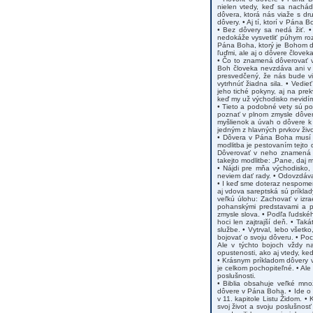
nielen vtedy, keď sa nachá
dôvera, ktorá nás viaže s dr
dôvery. • Aj tí, ktorí v Pán
• Bez dôvery sa nedá žiť. •
nedokáže vysvetliť púhym ro
Pána Boha, ktorý je Bohom dô
ľuďmi, ale aj o dôvere člove
• Čo to znamená dôverovať 
Boh človeka nevzdáva ani v ľ
presvedčený, že nás bude vie
vytrhnúť žiadna sila. • Vedi
jeho tiché pokyny, aj na pre
keď my už východisko nevidí
• Tieto a podobné vety sú po
poznať v plnom zmysle dôveru
myšlienok a úvah o dôvere k
jedným z hlavných prvkov život
• Dôvera v Pána Boha musí by
modlitba je pestovaním tejto
Dôverovať v neho znamená d
takejto modlitbe: „Pane, daj m
• Nájdi pre mňa východisko, 
neviem dať rady. • Odovzdávam
• I keď sme doteraz nespomenu
aj vdova sareptská sú príkla
veľkú úlohu: Zachovať v izrae
pohanskými predstavami a pr
zmysle slova. • Podľa ľudské
hoci len zajtrajší deň. • Tak
službe. • Vytrval, lebo všet
bojovať o svoju dôveru. • Poc
Ale v týchto bojoch vždy n
opustenosti, ako aj vtedy, ke
• Krásnym príkladom dôvery v 
je celkom pochopiteľné. • Al
poslušnosti.
• Biblia obsahuje veľké množ
dôvere v Pána Boha. • Ide o 
v 11. kapitole Listu Židom. • K
svoj život a svoju poslušnos