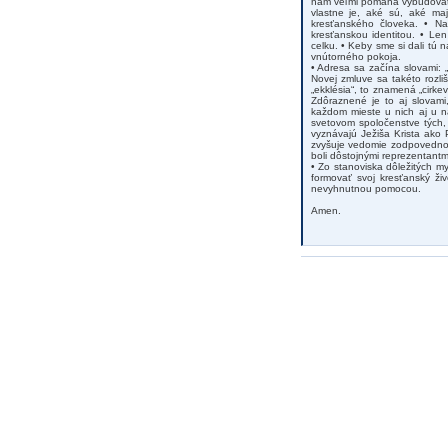
nám veľmi pomáha vybudovať s
vlastne je, aké sú, aké maj
kresťanského človeka. • Na
kresťanskou identitou. • Le
celku. • Keby sme si dali tú
vnútorného pokoja.
• Adresa sa začína slovami: „
Novej zmluve sa takéto rozli
„ekklésia“, to znamená „cirke
Zdôraznené je to aj slovami
každom mieste u nich aj u n
svetovom spoločenstve tých, 
vyznávajú Ježiša Krista ako
zvyšuje vedomie zodpovednost
boli dôstojnými reprezentant
• Zo stanoviska dôležitých my
formovať svoj kresťanský živ
nevyhnutnou pomocou.
Amen.