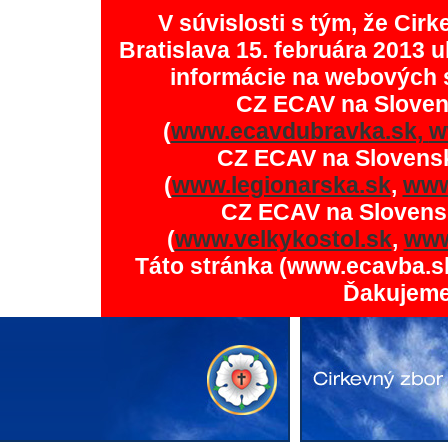
V súvislosti s tým, že Ci
Bratislava 15. februára 2013 u
informácie na webových 
CZ ECAV na Slove
(
www.ecavdubravka.sk,
w
CZ ECAV na Slovens
(
www.legionarska.sk
,
www
CZ ECAV na Slovens
(
www.velkykostol.sk
,
www
Táto stránka (www.ecavba.s
Ďakujeme