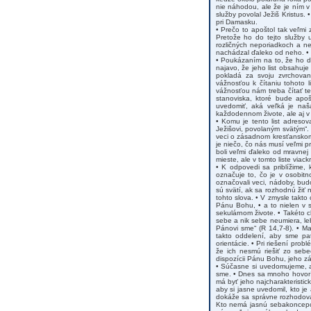
nie náhodou, ale že je ním v 
služby povolal Ježiš Kristus.
pri Damasku.
• Prečo to apoštol tak veľmi
Pretože ho do tejto služby 
rozličných neporiadkoch a ne
nachádzal ďaleko od neho. • N
• Poukázaním na to, že ho do
najavo, že jeho list obsahuj
pokladá za svoju zvrchovanú
vážnosťou k čítaniu tohoto 
vážnosťou nám treba čítať te
stanoviska, ktoré bude apoš
uvedomiť, aká veľká je na
každodennom živote, ale aj v
• Komu je tento list adreso
Ježišovi, povolaným svätým“. 
veci o zásadnom kresťanskom 
je niečo, čo nás musí veľmi pr
boli veľmi ďaleko od mravnej
mieste, ale v tomto liste viack
• K odpovedi sa priblížime, 
označuje to, čo je v osobit
označovali veci, nádoby, bu
sú svätí, ak sa rozhodnú žiť
tohto slova. • V zmysle takt
Pánu Bohu, • a to nielen v 
sekulárnom živote. • Takéto c
sebe a nik sebe neumiera, le
Pánovi sme“ (R 14,7-8). • M
takto oddelení, aby sme pat
orientácie. • Pri riešení prob
že ich nesmú riešiť zo sebe
dispozícii Pánu Bohu, jeho z
• Súčasne si uvedomujeme, a
sme. • Dnes sa mnoho hovorí 
má byť jeho najcharakteristick
aby si jasne uvedomil, kto 
dokáže sa správne rozhodovať 
Kto nemá jasnú sebakoncepci