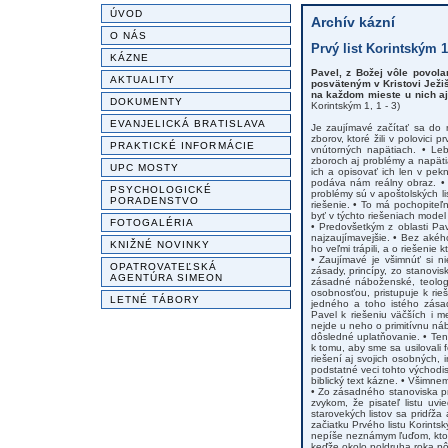
ÚVOD
Archív kázní
O NÁS
Prvý list Korintským 1,
KÁZNE
Pavel, z Božej vôle povola
AKTUALITY
posväteným v Kristovi Ježi
na každom mieste u nich aj
DOKUMENTY
Korintským 1, 1 - 3)
EVANJELICKÁ BRATISLAVA
Je zaujímavé začítať sa do 
zborov, ktoré žili v polovici 
PRAKTICKÉ INFORMÁCIE
vnútorných napätiach. • Le
zboroch aj problémy a napäti
UPC MOSTY
ich a opisovať ich len v pe
podáva nám reálny obraz. • 
PSYCHOLOGICKÉ
problémy sú v apoštolských li
PORADENSTVO
riešenie. • To má pochopite
byť v týchto riešeniach model 
FOTOGALÉRIA
• Predovšetkým z oblasti Pav
najzaujímavejšie. • Bez akéh
KNIŽNÉ NOVINKY
ho veľmi trápili, a o riešenie 
• Zaujímavé je všimnúť si ni
OPATROVATEĽSKÁ
zásady, princípy, zo stanovis
AGENTÚRA SIMEON
zásadné náboženské, teologi
osobnosťou, pristupuje k ri
LETNÉ TÁBORY
jedného a toho istého zásad
Pavel k riešeniu väčších i 
nejde u neho o primitívnu ná
dôsledné uplatňovanie. • Ten
k tomu, aby sme sa usilovali
riešení aj svojich osobných, 
podstatné veci tohto východis
biblický text kázne. • Všimnem
• Zo zásadného stanoviska pri
zvykom, že pisateľ listu uv
starovekých listov sa pridŕž
začiatku Prvého listu Korints
nepíše neznámym ľuďom, ktorý
keďže okolo poldruha roka pô