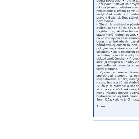
podľa Božej vôle. • Toto je t
Božej vôle, • stávať sa novým
• ktorá je neoddeliteľne s ní
hmatateľné a pritom pominuteľ
kedykoľvek stratiť. • Ktokoľ
práve v Božej službe, ťažke
poznávania.
• Obsah Jeremiášovho pôsoben
a rúcal, hubil a búral, aby si
• vytŕhať zlú, škodlivú burin
stavať nové, dobré, pevné. •
čo vo vtedajšom čase znamena
búrať – to bol obsah rozsiah
náboženskej oblasti to bola 
pokrytectva, • ktoré spočíva
slávností, • ale v ostatných o
že dvíhajú k modlitbe ruky za
oblasti spoločenskej. • Proro
kritizujú korupciu a úplatky v 
spravodlivosti nedovolá. • Izr
veľmi aktuálne.
• Vysoko si ceníme Jeremiá
spoločnosti otvorene a ost
rešpektovania ľudskej dôstoj
rúcajú, hubia a búrajú zhubné
• A čo je to stavanie a sade
ako má vyzerať človek novej 
mene Hospodinovom pozýva ľ
budovanie novej budúcnosti.
Jeremiáša, • ale to je činnos
Amen.