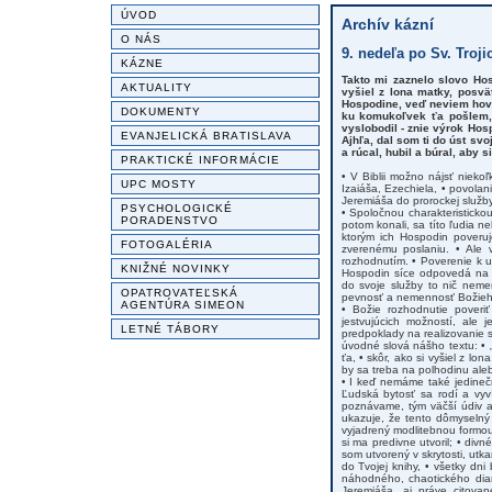
ÚVOD
Archív kázní
O NÁS
9. nedeľa po Sv. Trojic
KÁZNE
Takto mi zaznelo slovo Hos
AKTUALITY
vyšiel z lona matky, posvä
Hospodine, veď neviem hovo
DOKUMENTY
ku komukoľvek ťa pošlem, 
vyslobodil - znie výrok Hos
EVANJELICKÁ BRATISLAVA
Ajhľa, dal som ti do úst sv
a rúcal, hubil a búral, aby si
PRAKTICKÉ INFORMÁCIE
• V Biblii možno nájsť nieko
UPC MOSTY
Izaiáša, Ezechiela, • povolan
Jeremiáša do prorockej služby 
PSYCHOLOGICKÉ
• Spoločnou charakteristickou
PORADENSTVO
potom konali, sa títo ľudia n
ktorým ich Hospodin poveruj
FOTOGALÉRIA
zverenému poslaniu. • Ale 
rozhodnutím. • Poverenie k 
KNIŽNÉ NOVINKY
Hospodin síce odpovedá na n
do svoje služby to nič nemen
OPATROVATEĽSKÁ
pevnosť a nemennosť Božieh
AGENTÚRA SIMEON
• Božie rozhodnutie poveri
jestvujúcich možností, ale 
LETNÉ TÁBORY
predpoklady na realizovanie s
úvodné slová nášho textu: • 
ťa, • skôr, ako si vyšiel z lo
by sa treba na polhodinu ale
• I keď nemáme také jedineč
Ľudská bytosť sa rodí a vyv
poznávame, tým väčší údiv a
ukazuje, že tento dômyselný
vyjadrený modlitebnou formou v
si ma predivne utvoril; • div
som utvorený v skrytosti, utk
do Tvojej knihy, • všetky dn
náhodného, chaotického dian
Jeremiáša, aj práve citova