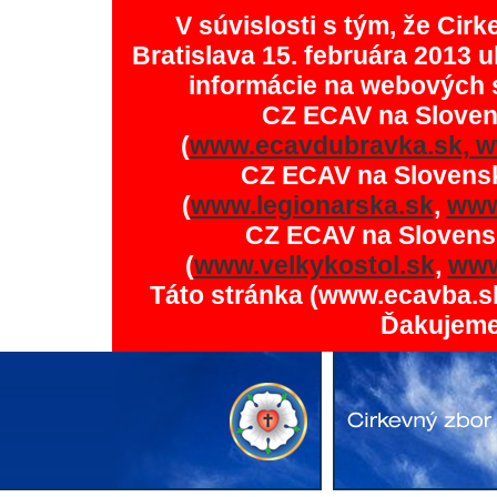
V súvislosti s tým, že Ci
Bratislava 15. februára 2013 u
informácie na webových 
CZ ECAV na Slove
(
www.ecavdubravka.sk,
w
CZ ECAV na Slovens
(
www.legionarska.sk
,
www
CZ ECAV na Slovens
(
www.velkykostol.sk
,
www
Táto stránka (www.ecavba.s
Ďakujeme