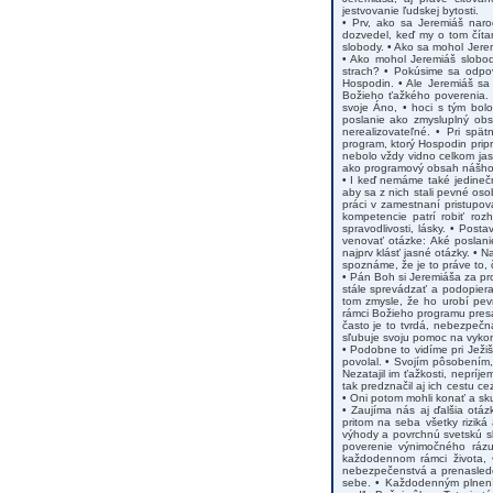
jestvovanie ľudskej bytosti.
• Prv, ako sa Jeremiáš naro
dozvedel, keď my o tom číta
slobody. • Ako sa mohol Jer
• Ako mohol Jeremiáš slobod
strach? • Pokúsime sa odpov
Hospodin. • Ale Jeremiáš sa 
Božieho ťažkého poverenia. 
svoje Áno, • hoci s tým bol
poslanie ako zmysluplný obs
nerealizovateľné. • Pri spä
program, ktorý Hospodin pripr
nebolo vždy vidno celkom ja
ako programový obsah nášho ži
• I keď nemáme také jedineč
aby sa z nich stali pevné oso
práci v zamestnaní pristupov
kompetencie patrí robiť roz
spravodlivosti, lásky. • Post
venovať otázke: Aké poslan
najprv klásť jasné otázky. •
spoznáme, že je to práve to,
• Pán Boh si Jeremiáša za pro
stále sprevádzať a podopierať
tom zmysle, že ho urobí pevn
rámci Božieho programu presa
často je to tvrdá, nebezpečn
sľubuje svoju pomoc na vykon
• Podobne to vidíme pri Ježiš
povolal. • Svojím pôsobením,
Nezatajil im ťažkosti, nepríj
tak predznačil aj ich cestu c
• Oni potom mohli konať a sku
• Zaujíma nás aj ďalšia otáz
pritom na seba všetky rizi
výhody a povrchnú svetskú sl
poverenie výnimočného rázu
každodennom rámci života, •
nebezpečenstvá a prenasledo
sebe. • Každodenným plnení