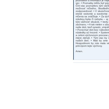
poznatkov a informácií je na
vec. • Poznatky môžu byť pre
Čím viac poznatkov, tým väč
možnosť ničivého, škodlivéh
zodpovednosť. • V skutočnost
etické vedomie a svedomie 
ničenia sa zväčšuje. • Za t
otázkou bytia či nebytia – a
túto vážnosť situácie, • ked
záchranu. • A tak nielen v zá
naše deti, keď vyrastú, vnies
• Ponechať deti bez nábožen
následky sú hrozné. • Syste
a celom výchovnom procese pri
miere zlyhali. • Tým viac b
našich detí. • Mali by sme 
Hospodinom by nás mala vi
princípom tejto výchovy.
Amen.