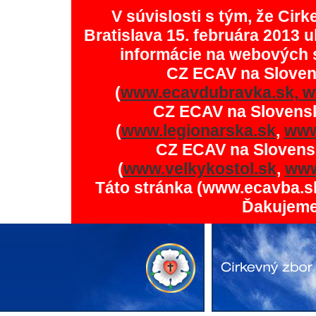
V súvislosti s tým, že Ci
Bratislava 15. februára 2013 u
informácie na webových 
CZ ECAV na Slove
(
www.ecavdubravka.sk,
w
CZ ECAV na Slovens
(
www.legionarska.sk
,
www
CZ ECAV na Slovens
(
www.velkykostol.sk
,
www
Táto stránka (www.ecavba.s
Ďakujeme