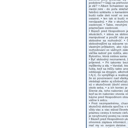
podobne? • Dajú sa prehovori
je zlé? • Albert Schweitzer 
medzi nimi - do poľa strieľ
falošnú solidaritu s kamarátm
budú naše deti nosiť vo svo
ostatné, • len tak si budú 
nenápadný. • Ale v skutočnos
osobnosti. • Takto, mnohými 
priamočiare osobnosti.
• Bázeň pred Hospodinom je 
situáciách, • stáva sa slobo
manipulovať a použiť nás pr
slobodne sa rozhodnúť. • 
slobodnejšími sa stávame vo 
vlastným príkladom, ako ná
rozhodovaní vo vážnych zále
väčšia radosť pre rodiča, ak
Bytosťou, ktorá ostáva sama 
• Byť slobodný neznamená, ž
príjemné. • Pri takomto be
myšlienky a sily. • Vandali, k
ľudia, keď sa môžu takto ano
oddávajú sa drogám, alkoholi
• Aj tí, čo vymýšľajú a reali
že sú povznesení nad všetky 
okrádajú alebo aj ožobračujú,
sú v skutočnosti úbohí otroc
okolo seba, • a ich koniec j
šírenie zla, toho nakoniec z
keď sa im nakoniec otvoria o
bázne pred Hospodinom obsahu
vážne k srdcu.
• Proti nezmyselnému, chao
skutočná sloboda spočíva v to
vždy viac a viac stával člov
priamou cestou k tomuto cieľ
je nevyhnutný postoj na ceste
• Bázeň pred Hospodinom uká
ohromná záplava informácií,
mať my vo svojom detstve. •