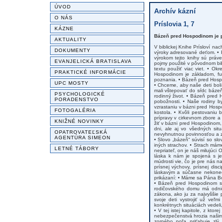
ÚVOD
Archív kázní
O NÁS
Príslovia 1, 7
KÁZNE
Bázeň pred Hospodinom je p
AKTUALITY
V biblickej Knihe Prísloví n
DOKUMENTY
výroky adresované deťom. • P
výrokom tejto knihy sú práv
EVANJELICKÁ BRATISLAVA
pojmy použité v pôvodnom bi
textu použiť viac viet. • O
PRAKTICKÉ INFORMÁCIE
Hospodinom je základom, fu
poznania. • Bázeň pred Hospod
UPC MOSTY
• Chceme, aby naše deti boli
mali vštepovať do sŕdc báze
PSYCHOLOGICKÉ
rodinný život. • Bázeň pred
PORADENSTVO
pobožnosti. • Naše rodiny b
vzrastaniu v bázni pred Hosp
FOTOGALÉRIA
kostola. • Kvôli pestovaniu
prípravy v cirkevnom zbore a n
KNIŽNÉ NOVINKY
žiť v bázni pred Hospodinom, 
dni, ale aj vo všedných sit
OPATROVATEĽSKÁ
nevyhnutnou povinnosťou a 
AGENTÚRA SIMEON
• Slovo „bázeň“ súvisí so sl
iných strachov. • Strach mám
LETNÉ TÁBORY
nepriateľ, on je náš milujúci
láska k nám je spojená s je
múdrosti vie, čo je pre nás 
prísnej výchovy, prísnej di
láskavým a súčasne nekoneč
prikázaní: • Máme sa Pána Bo
• Bázeň pred Hospodinom sa 
rodičovského domu má odnies
zákona, ako ju za najvyššie 
svoje deti vystrojiť už veľm
konkrétnych situáciách vedel
• V tej istej kapitole, z kto
nebezpečenstvá hrozia našim 
zorného poľa priťahuje zlý