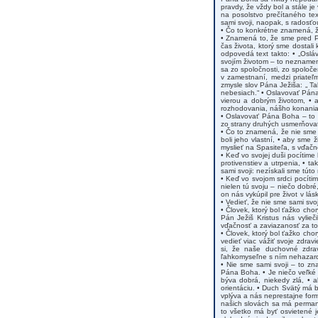
pravdy, že vždy bol a stále 
na posolstvo prečítaného te
sami svoji, naopak, s radosť
• Čo to konkrétne znamená, ž
• Znamená to, že sme pred 
čas života, ktorý sme dostali
odpovedá text takto: • „Osl
svojím životom – to neznamen
sa zo spoločnosti, zo spoloč
v zamestnaní, medzi priateľ
zmysle slov Pána Ježiša: „ Tak
nebesiach.“ • Oslavovať Pána
vierou a dobrým životom, • 
rozhodovania, nášho konania
• Oslavovať Pána Boha – to 
zo strany druhých usmerňova
• Čo to znamená, že nie sme s
boli jeho vlastní, • aby sme
myslieť na Spasiteľa, s vďačn
• Keď vo svojej duši pocítime
protivenstiev a utrpenia, • t
sami svoji: nezískali sme túto
• Keď vo svojom srdci pocítim
nielen tú svoju – niečo dobré
on nás vykúpil pre život v lásk
• Vedieť, že nie sme sami svo
• Človek, ktorý bol ťažko chor
Pán Ježiš Kristus nás vylieč
vďačnosť a zaviazanosť za to
• Človek, ktorý bol ťažko cho
vedieť viac vážiť svoje zdr
si, že naše duchovné zdra
ľahkomyseľne s ním nehazar
• Nie sme sami svoji – to z
Pána Boha. • Je niečo veľké
býva dobrá, niekedy zlá, • 
orientáciu. • Duch Svätý má b
vplýva a nás neprestajne for
našich slovách sa má perman
to všetko má byť osvietené 