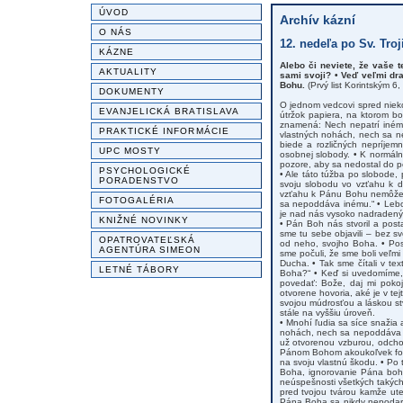
ÚVOD
Archív kázní
O NÁS
12. nedeľa po Sv. Troji
KÁZNE
Alebo či neviete, že vaše 
AKTUALITY
sami svoji? • Veď veľmi dra
Bohu.
(Prvý list Korintským 6,
DOKUMENTY
O jednom vedcovi spred niekoľ
EVANJELICKÁ BRATISLAVA
útržok papiera, na ktorom bol
znamená: Nech nepatrí inému
PRAKTICKÉ INFORMÁCIE
vlastných nohách, nech sa ne
biede a rozličných nepríjem
UPC MOSTY
osobnej slobody. • K normál
pozore, aby sa nedostal do po
PSYCHOLOGICKÉ
• Ale táto túžba po slobode, 
PORADENSTVO
svoju slobodu vo vzťahu k d
vzťahu k Pánu Bohu nemôžem
FOTOGALÉRIA
sa nepoddáva inému.“ • Lebo 
je nad nás vysoko nadradený.
KNIŽNÉ NOVINKY
• Pán Boh nás stvoril a post
sme tu sebe objavili – bez s
OPATROVATEĽSKÁ
od neho, svojho Boha. • Pos
AGENTÚRA SIMEON
sme počuli, že sme boli veľm
Ducha. • Tak sme čítali v te
LETNÉ TÁBORY
Boha?“ • Keď si uvedomíme,
povedať: Bože, daj mi pokoj
otvorene hovoria, aké je v tej
svojou múdrosťou a láskou stv
stále na vyššiu úroveň.
• Mnohí ľudia sa síce snažia
nohách, nech sa nepoddáva i
už otvorenou vzburou, odcho
Pánom Bohom akoukoľvek form
na svoju vlastnú škodu. • Po
Boha, ignorovanie Pána boha,
neúspešnosti všetkých takýc
pred tvojou tvárou kamže ut
Pána Boha sa nikdy nepodarí