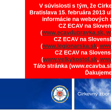
V súvislosti s tým, že Ci
Bratislava 15. februára 2013 u
informácie na webových 
CZ ECAV na Slove
(
www.ecavdubravka.sk,
w
CZ ECAV na Slovens
(
www.legionarska.sk
,
www
CZ ECAV na Slovens
(
www.velkykostol.sk
,
www
Táto stránka (www.ecavba.s
Ďakujeme