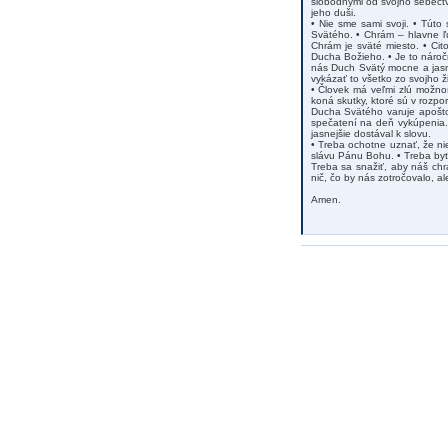
slobodnými od svojho sebectv
jeho duši.
• Nie sme sami svoji. • Tút
Svätého. • Chrám – hlavne ľu
Chrám je sväté miesto. • Ci
Ducha Božieho. • Je to náro
nás Duch Svätý mocne a jasne
vykázať to všetko zo svojho ži
• Človek má veľmi zlú možno
koná skutky, ktoré sú v roz
Ducha Svätého varuje apošto
spečatení na deň vykúpenia.“
jasnejšie dostával k slovu.
• Treba ochotne uznať, že nie
slávu Pánu Bohu. • Treba byť 
Treba sa snažiť, aby náš chr
nič, čo by nás zotročovalo, al
Amen.