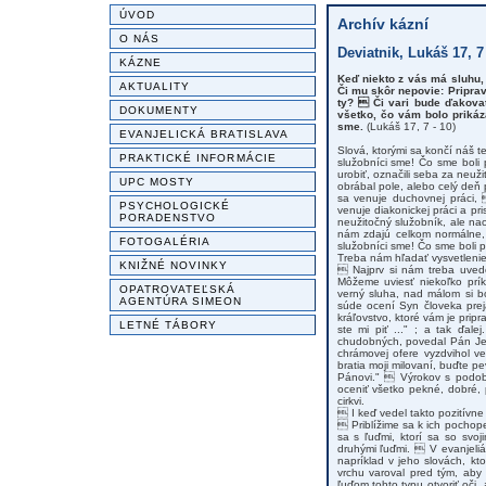
ÚVOD
Archív kázní
O NÁS
Deviatnik, Lukáš 17, 7 
KÁZNE
Keď niekto z vás má sluhu, 
AKTUALITY
Či mu skôr nepovie: Priprav
ty?  Či vari bude ďakova
DOKUMENTY
všetko, čo vám bolo prikáz
sme.
(Lukáš 17, 7 - 10)
EVANJELICKÁ BRATISLAVA
Slová, ktorými sa končí náš 
PRAKTICKÉ INFORMÁCIE
služobníci sme! Čo sme boli p
urobiť, označili seba za neuž
UPC MOSTY
obrábal pole, alebo celý deň
sa venuje duchovnej práci, 
PSYCHOLOGICKÉ
venuje diakonickej práci a p
PORADENSTVO
neužitočný služobník, ale na
nám zdajú celkom normálne, 
FOTOGALÉRIA
služobníci sme! Čo sme boli p
Treba nám hľadať vysvetlenie
KNIŽNÉ NOVINKY
 Najprv si nám treba uvedo
Môžeme uviesť niekoľko prík
OPATROVATEĽSKÁ
verný sluha, nad málom si b
AGENTÚRA SIMEON
súde ocení Syn človeka prej
kráľovstvo, ktoré vám je prip
LETNÉ TÁBORY
ste mi piť ..." ; a tak ďal
chudobných, povedal Pán Jež
chrámovej ofere vyzdvihol v
bratia moji milovaní, buďte p
Pánovi."  Výrokov s podobn
oceniť všetko pekné, dobré, p
cirkvi.
 I keď vedel takto pozitívne
 Priblížime sa k ich pochop
sa s ľuďmi, ktorí sa so svo
druhými ľuďmi.  V evanjeliá
napríklad v jeho slovách, kt
vrchu varoval pred tým, aby
ľuďom tohto typu otvoriť oči