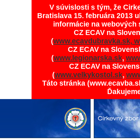
V súvislosti s tým, že Ci
Bratislava 15. februára 2013 u
informácie na webových 
CZ ECAV na Slove
(
www.ecavdubravka.sk,
w
CZ ECAV na Slovens
(
www.legionarska.sk
,
www
CZ ECAV na Slovens
(
www.velkykostol.sk
,
www
Táto stránka (www.ecavba.s
Ďakujeme