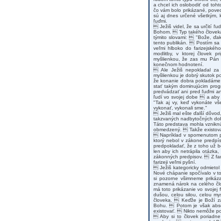
a chcel ich oslobodiť od toht
čo vám bolo prikázané, poved
sú aj dnes určené všetkým, k
ľuďmi.
 Ježiš videl, že sa určití ľ
Bohom.  Typ takého človeka v
týmito slovami:  "Bože, ďaku
tento publikán.  Postím sa
veľmi hlboko do farizejskéh
modlitby, v ktorej človek 
myšlienkou, že zas mu Pán B
konečnom hodnotení.
 Ale Ježiš nepokladal za 
myšlienkou je dobrý skutok 
že konanie dobra pokladáme 
stať takým dominujúcim pro
predvádzať ani pred ľuďmi 
ľudí vo svojej dobe  a aby 
"Tak aj vy, keď vykonáte vš
vykonať, vykonali sme."
 Ježiš mal ešte ďalší dôvod
takzvaných nadbytočných dobr
Táto predstava mohla vzniknú
obmedzený.  Takže existoval
 Napríklad v spomenutom po
ktorý nebol v zákone predpí
predpokladať, že z toho už bo
len aby ich netrápila otázka,
zákonných predpisov.  Z far
farizeji veľmi pyšní.
 Ježiš kategoricky odmieto
Nové chápanie spočívalo v to
si pozorne všimneme prikáza
znamená nárok na celého člo
má toto prikázanie vo svoje
dušou, celou silou, celou m
človeka.  Keďže je Boží zá
Bohu.  Potom je však abso
existovať.  Nikto nemôže p
 Aby si to človek poriadn