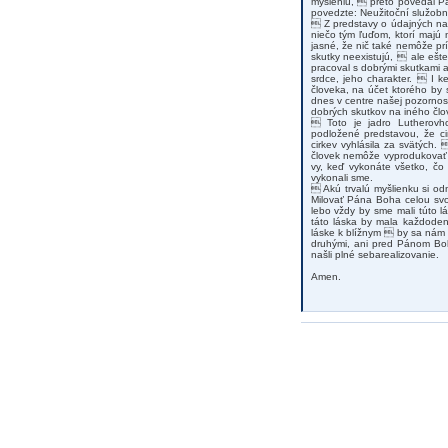
mysleniu,  preto povedal Pá
povedzte: Neužitoční služobní
 Z predstavy o údajných na
niečo tým ľuďom, ktorí majú
jasné, že nič také nemôže p
skutky neexistujú,  ale eš
pracoval s dobrými skutkami 
srdce, jeho charakter.  I k
človeka, na účet ktorého by s
dnes v centre našej pozornos
dobrých skutkov na iného člo
 Toto je jadro Lutherovho
podložené predstavou, že ci
cirkev vyhlásila za svätých.
človek nemôže vyprodukovať 
vy, keď vykonáte všetko, čo
vykonali sme.
 Akú trvalú myšlienku si od
Milovať Pána Boha celou svo
lebo vždy by sme mali túto l
táto láska by mala každoden
láske k blížnym  by sa nám 
druhými, ani pred Pánom Boh
našli plné sebarealizovanie.
Amen.