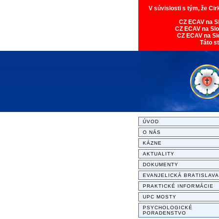
V súvislosti s tým, že Ci
CZ ECAV na S
CZ ECAV na Sl
CZ ECAV na Sl
Táto s
ÚVOD
O NÁS
KÁZNE
AKTUALITY
DOKUMENTY
EVANJELICKÁ BRATISLAVA
PRAKTICKÉ INFORMÁCIE
UPC MOSTY
PSYCHOLOGICKÉ
PORADENSTVO