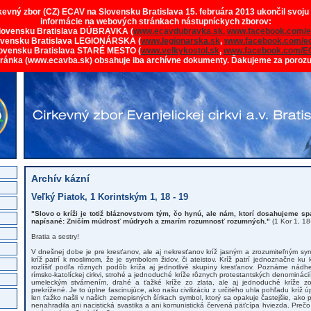
rkevný zbor (CZ) ECAV na Slovensku Bratislava 15. februára 2013 ukončil svoju
informácie na webových stránkach nástupníckych zborov:
lovensku Bratislava DÚBRAVKA (
www.ecavdubravka.sk,
www.facebook.com/e
ovensku Bratislava LEGIONÁRSKA (
www.legionarska.sk
,
www.facebook.com/ec
ovensku Bratislava STARÉ MESTO (
www.velkykostol.sk
,
www.facebook.com/E
tránka (www.ecavba.sk) obsahuje iba archívne dokumenty. Ďakujeme za poroz
Archív kázní
Veľký Piatok, 1 Korintským 1, 18 - 19
"Slovo o kríži je totiž bláznovstvom tým, čo hynú, ale nám, ktorí dosahujeme s
napísané: Zničím múdrosť múdrych a zmarím rozumnosť rozumných."
(1 Kor 1, 18
Bratia a sestry!
V dnešnej dobe je pre kresťanov, ale aj nekresťanov kríž jasným a zrozumiteľným sym
kríž patrí k moslimom, že je symbolom židov, či ateistov. Kríž patrí jednoznačne ku 
rozlíšiť podľa rôznych podôb kríža aj jednotlivé skupiny kresťanov. Poznáme nádhe
rímsko-katolíckej cirkvi, strohé a jednoduché kríže rôznych protestantských denominácií
umeleckým stvárnením, drahé a ťažké kríže zo zlata, ale aj jednoduché kríže zo
prekrížené. Je to úplne fascinujúce, ako našu civilizáciu z určitého uhla pohľadu kríž 
len ťažko našli v našich zemepisných šírkach symbol, ktorý sa opakuje častejšie, ako 
nenahradila ani nacistická svastika a ani komunistická červená päťcípa hviezda. Prečo