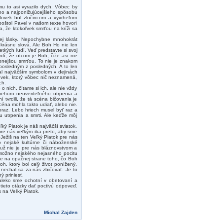
mu to asi vyrazilo dych. Vôbec by
eho a najponižujúcejšieho spôsobu
človek bol zločincom a vyvrheľom
apoštol Pavel v našom texte hovorí
, že ktokoľvek smrťou na kríži sa
žej lásky. Nepochybne mnohokrát
krásne slová. Ale Boh Ho nie len
tkých ľudí. Veď predstavte si svoj
dí, že otcom je Boh, čiže asi nie
pnejšou smrťou. To nie je znakom
posledným z posledných. A to len
tal najväčším symbolom v dejinách
ovek, ktorý vôbec nič neznamená,
ch.
 nich, čítame si ich, ale nie vždy
íbehom neuveriteľného utrpenia a
í tvrdili, že tá scéna bičovania je
céna mohla takto udiať, alebo nie.
doraz. Lebo hriech musel byť raz a
 utrpenia a smrti. Ale keďže môj
ký Piatok je náš najväčší sviatok.
pre nás veľkým iba preto, aby sme
Ježiš na ten Veľký Piatok pre nás
 nejaké kultúrne či náboženské
e už nie je pre nás bláznovstvom a
 možno nejakého nejasného pocitu
ne na opačnej strane toho, čo Boh
h, ktorý bol celý život ponížený,
nechal sa za nás zbičovať. Je to
ý priniesť.
leko sme ochotní v obetovaní a
tieto otázky dať poctivú odpoveď.
 na Veľký Piatok.
Michal Zajden