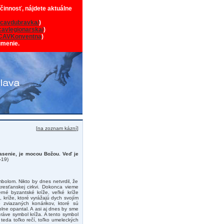
 činnosť, nájdete aktuálne
cavdubravka/
)
avlegionarska/
)
CAVKonventna
)
umenie.
[
na zoznam kázní
]
pasenie, je mocou Božou. Veď je
-19)
bolom. Nikto by dnes netvrdil, že
kresťanskej cirkvi. Dokonca vieme
rné byzantské kríže, veľké kríže
, kríže, ktoré vyrážajú dych svojím
 zviazaných konárikov, ktoré sú
úplne opantal. A asi aj dnes by sme
práve symbol kríža. A tento symbol
 teda toľko rečí, toľko umeleckých