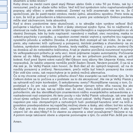
stvárnení a toľko krížov?
Keby dnes sa medzi nami zjavil starý Riman alebo Grék z roku 50 po Kristu, tak by 
nerozumel, prečo je všade toľko krížov. Veď kríž bol symbolom toho najnehanebnejši
popravy, aký vôbec v antike existoval. Zomrieť na kríži znamenalo nie len to, že 
spoločnosti, ale že patril medzi otrokov, medzi úplnú, absolútnu spodinu. Preto teda 
o tom, že kríž je pohoršením a bláznovstvom, a preto pre vzdelaných Grékov predstava
môže stať záchrancom, bola absurdná.
Keď si dnes uvedomíme tieto skutočnosti, o to silnejšie nám vynikne veľkosť Bo
počujeme v kázňach o tom, že Boh z lásky obetoval svojho Syna. Sú to nádherné a 
obetoval za naše životy, ale urobil Ho tým najponíženejším a najopovrhovanejším zo vše
vlastný životopis, kde by bolo napísané: narodený v maštali, otec neznámy, matka tvr
celkom psychicky v poriadku, a napokon zomrel medzi vrahmi a vyvrheľmi tou najpotu
vysokého pôvodu a veľkého človeka. A predsa Boh zostúpil až tak nízko, že sa stal 
preto, aby nakoniec kríž- opľúvaný a potupený, tisíckrát prekliaty a zhanobený- sa s
ľudstva, symbolom oslobodenia človeka, kedy maličký, nepatrný, z prachu zrodený čl
sa dostáva až do nebeského kráľovstva. A tak je vlastne ponížená rozumnosť rozumný
Vo veľkopiatkovom príbehu je veľa vecí, ktoré prijímame nejako automaticky. Počúvame o
ideme až do hĺbky. Veľkopiatkový príbeh je nie len príbehom poníženia, ale aj pr
bolesti. Keď pred štyrmi rokmi natočil Mel Gibson svoj slávny film Utrpenie Krista, mnoh
nepravdivá, že takéto utrpenie nemôže prežiť žiaden človek. Neviem posúdiť, či sa tá s
Ale isté je, že Veľký Piatok nám hovorí, že Boh išiel až do úplných krajností, až na 
navždy porazený a zničený. Nerozumiem, prečo môže byť hriech porazený iba cestou
Pán volil túto cestu, tak nepochybne je to jediná možná alternatíva.
Čo si my chceme zobrať z tohto príbehu dnes? Ako evanjelici sa radi hrdíme tým, že Veľ
Celkom dobre sa to počúva a v podstate sa to dá akceptovať. Ale nie je Veľký Piatok 
sa vyhranili voči iným konfesiám, či sekulárnemu svetu? Rozmýšľame naozaj o tom, čo 
podstúpil a čo pre nás urobil? Nezdôrazňujeme význam tohto dňa naozaj iba ako
dedičstvo? Ak je to tak, tak sa môže stať, že obeť, ktorú Ježiš priniesol na kríži, síc
pohoršením, ale iba identifikačným znamienkom nášho evanjelického sebavedomia a
nadradenosti nad ostatnými. Ak tieto pocity v nás Veľký Piatok vzbudzuje, tak sme úpl
chcel týmto veľkým činom urobiť a čím nás chcel osloviť. Veľký Piatok je deň, kedy Bo
napokon pre nás- zlomyseľných a nehodných ľudí- podstúpil hanebnú smrť na kríži a 
posolstvo pravdepodobne tej najväčšej možnej obete a lásky, akú vôbec bol kto schopn
Čo však pre nás dnes znamená obeť, utrpenie? Ako to vlastne vnímame? A ako ďa
utrpení ísť- do akej hĺbky? A čo vlastne za utrpenie a obeť považujeme? Skúsme si na 
A potom svoje takzvané obete a utrpenie porovnajme s tým, čo urobil Pán Ježiš pre nás
Amen.