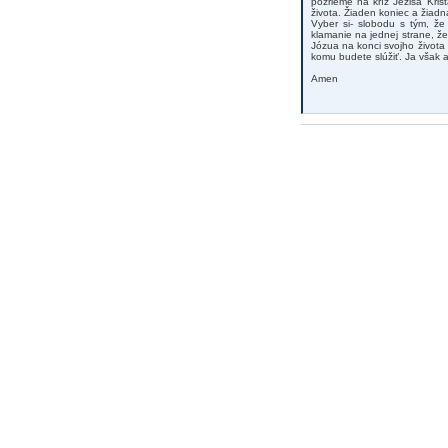
pozrieme na kríž Ježiša Kris
života. Žiaden koniec a žiad
Vyber si- slobodu s tým, že
klamanie na jednej strane, že
Józua na konci svojho života
komu budete slúžiť. Ja však 
Amen