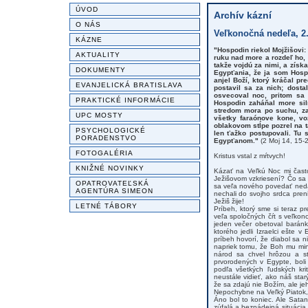
ÚVOD
Archív kázní
O NÁS
Veľkonočná nedeľa, 2.
KÁZNE
"Hospodin riekol Mojžišovi:
AKTUALITY
ruku nad more a rozdeľ ho,
takže vojdú za nimi, a zís
DOKUMENTY
Egypťania, že ja som Hosp
anjel Boží, ktorý kráčal pr
EVANJELICKÁ BRATISLAVA
postavil sa za nich; dosta
osvecoval noc, pritom sa 
PRAKTICKÉ INFORMÁCIE
Hospodin zaháňal more sil
stredom mora po suchu, zat
UPC MOSTY
všetky faraónove kone, vo
oblakovom stĺpe pozrel na t
PSYCHOLOGICKÉ
len ťažko postupovali. Tu 
PORADENSTVO
Egypťanom."
(2 Moj 14, 15-2
FOTOGALÉRIA
Kristus vstal z mŕtvych!
KNIŽNÉ NOVINKY
Kázať na Veľkú Noc mi často
Ježišovom vzkriesení? Čo sa
OPATROVATEĽSKÁ
sa veľa nového povedať nedá,
AGENTÚRA SIMEON
nechali do svojho srdca pren
Ježiš žije!
LETNÉ TÁBORY
Príbeh, ktorý sme si teraz pr
veľa spoločných čŕt s veľkon
jeden večer obetoval baránk
ktorého jedli Izraelci ešte 
príbeh hovorí, že diabol sa 
napriek tomu, že Boh mu mini
národ sa chvel hrôzou a st
prvorodených v Egypte, boli
podľa všetkých ľudských kri
neustále vidieť, ako náš star
že sa zdajú nie Božím, ale je
Nepochybne na Veľký Piatok, k
Áno bol to koniec. Ale Satan
zúfalá a beznádejná situácia