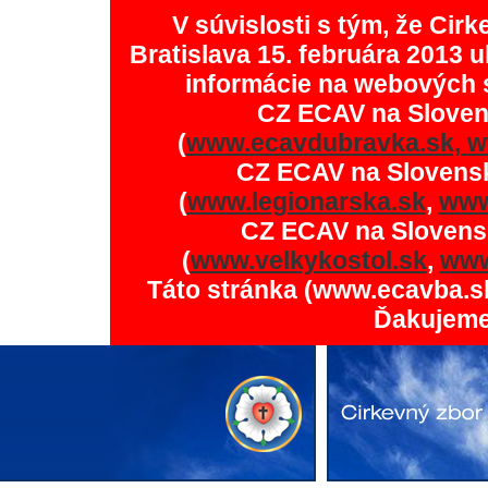
V súvislosti s tým, že Ci
Bratislava 15. februára 2013 u
informácie na webových 
CZ ECAV na Slove
(
www.ecavdubravka.sk,
w
CZ ECAV na Slovens
(
www.legionarska.sk
,
www
CZ ECAV na Slovens
(
www.velkykostol.sk
,
www
Táto stránka (www.ecavba.s
Ďakujeme