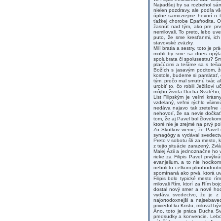
Najradšej by sa rozbehol sám
nielen pozdravy, ale podľa vš
úplne samozrejme hovorí o to
ťažkej chorobe Epafrodita. 
žasnúť nad tým, ako pre prv
nemilovali. To preto, lebo uve
puto, že sme kresťanmi, ich
stavovské zväzky.
Milí bratia a sestry, toto je
mohli by sme sa dnes opýta
spolubrata či spolusestru? S
plačúcimi a tešíme sa s teš
Božích s jasavým pocitom, ž
kostole, budeme si pamätať,
tým, prečo mal smutnú tvár, a
urobiť to, čo robili Ježišovi
môjho života Ducha Svätého, a
List Filipským je veľmi krás
vzdelaný, veľmi rýchlo všimn
nedáva najavo tak zreteľne 
nehovorí, že sa nevie dočkať
tom, že aj Pavel bol človekom,
ktoré nie je zrejmé na prvý po
Zo Skutkov vieme, že Pavel n
synagógy a vydával svedectvo 
Preto v sobotu šli za mesto, 
z tejto situácie zarazený. Zv
Malej Ázii a jednoznačne ho v
rieke za Filipis Pavel prvý
evanjelium, a to nie hocikomu-
neboli to celkom plnohodnotní
spomínaná ako prvá, ktorá uv
Filipis bolo typické mesto r
milovali Rím, ktorí za Rím boj
dostal nový smer a nové hodn
vydáva svedectvo, že je z r
najortodoxnejší a najsebave
priviedol ku Kristu, miloval býv
Áno, toto je práca Ducha Sv
predsudky a konvencie. Lebo 