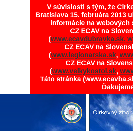
V súvislosti s tým, že Ci
Bratislava 15. februára 2013 u
informácie na webových 
CZ ECAV na Slove
(
www.ecavdubravka.sk,
w
CZ ECAV na Slovens
(
www.legionarska.sk
,
www
CZ ECAV na Slovens
(
www.velkykostol.sk
,
www
Táto stránka (www.ecavba.s
Ďakujeme