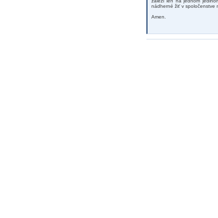
záleží len na jednom jedinom
nádherné žiť v spoločenstve me
Amen.