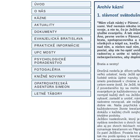
ÚVOD
Archív kázní
O NÁS
1. slávnosť svätodušná
KÁZNE
"Mám však nádej v Pánovi J
AKTUALITY
vami. Veď nemám nikoho inéh
svoje, a nie to, čo je Ježi
DOKUMENTY
službe evanjeliu. A tak má
Áno, pevne verím v Pánovi,
EVANJELICKÁ BRATISLAVA
brata, spolupracovníka a s
všetkých a trápil sa, keďže 
PRAKTICKÉ INFORMÁCIE
nad ním, a nielen nad ním
poslal, aby ste ho opäť uvi
UPC MOSTY
radosťou a uctite si takýc
nebezpečenstvu, aby doplnil
PSYCHOLOGICKÉ
PORADENSTVO
Bratia a sestry!
FOTOGALÉRIA
Dnešná nedeľa je dňom veľké
veľkú udalosť, kedy Ježiš sp
KNIŽNÉ NOVINKY
ľudské srdcia úplne naruby,
smelo predstavili v chráme a
OPATROVATEĽSKÁ
celom svete (totiž, že Ježiš, kt
AGENTÚRA SIMEON
Z povedaného by sa mohlo zd
evanjelium je každodennou sú
LETNÉ TÁBORY
nemyslí každý deň na Ježišo
vybaviť, zariadiť a urobiť, n
radostne nevracali, ale než
dobre vie. Naša psychická 
každodennom živote kresťan
dokážu v každej chvíli svojho
triviálne podoby.
Ježišov nasledovník, ktorý 
vydáva svedectvo o dvoch tak
ako aj po dvoch tisíckach r
oznamuje kresťanom vo Filipis
čo patrí Ježišovi. Posiela ho 
tak mu podá správy o kresťan
vo Filipis nesmierne rád. Straš