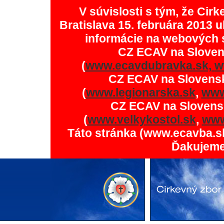
V súvislosti s tým, že Ci
Bratislava 15. februára 2013 u
informácie na webových 
CZ ECAV na Slove
(
www.ecavdubravka.sk,
w
CZ ECAV na Slovens
(
www.legionarska.sk
,
www
CZ ECAV na Slovens
(
www.velkykostol.sk
,
www
Táto stránka (www.ecavba.s
Ďakujeme