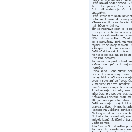
Ježiš hovorí podobenstvo. V ž
Teraz chce povedať len to, že
Boh totiž rozhoduje. On dáv
stratenými.
Ježiš, ktorý sám nikdy nevlas
prítomnosť, svoje dary, svoj ži
Všetko vsadil na to, že všetci
najhlbšom vnútri, to,
čím sa necháva viesť, je to p
Každý z nás, bratia a sestry
Takýto človek medzi nami žia
Núka talenty od Boha. Zdieľa
To je motivácia, ktorá má moc
mysleli, že vo svojom živote u
s ktorým už nikto nič neurobí.
Ježiš však hovorí: Boh Vám zv
Na tento poklad, na Božie zd
Pán Boh postavil.
To, že muž objavil poklad, n
každodenná práca, ktorej sa
neprišiel.
Pána Boha - Jeho zdroje, ne
poctivo konáme svoju prácu, 
matky, lekára, učiteľa - ale 
svojom povolaní plní svoju úl
V modlitbe Pánovej prosíme, 
nás. V najrozličnejších povola
Povzbudzuje nás, aby sme na
inšpirácie, pre potravu ducha
Kráľovstvo nebeské bude medz
Obaja muži v podobenstvách sp
Ježiš vo svojich prvých kázň
pravda a život, nik neprichádz
Reakcie na Ježišove slová boli
Niektorým ostala pravda o Bož
No boli aj iní poslucháči, kt
im bolo jasné: Ježišovi priš
Božia pomoc.
Títo ľudia s Ním chodili a poč
To, čo ich k nasledovaniu vied