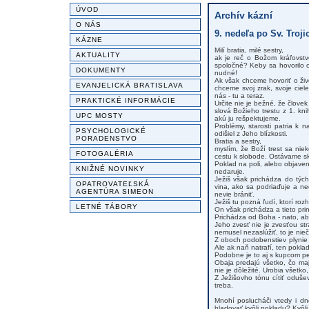
ÚVOD
Archív kázní
O NÁS
9. nedeľa po Sv. Trojic
KÁZNE
Milí bratia, milé sestry,
AKTUALITY
ak je reč o Božom kráľovstv
spoločné? Keby sa hovorilo 
DOKUMENTY
nudné!
Ak však chceme hovoriť o živ
EVANJELICKÁ BRATISLAVA
chceme svoj zrak, svoje ciel
nás - tu a teraz.
PRAKTICKÉ INFORMÁCIE
Určite nie je bežné, že človek
slová Božieho trestu z 1. kni
UPC MOSTY
akú ju rešpektujeme.
Problémy, starosti patria k
PSYCHOLOGICKÉ
odišiel z Jeho blízkosti.
PORADENSTVO
Bratia a sestry,
myslím, že Boží trest sa ni
FOTOGALÉRIA
cestu k slobode. Ostávame sklo
Poklad na poli, alebo objave
KNIŽNÉ NOVINKY
nedaruje.
Ježiš však prichádza do tých
OPATROVATEĽSKÁ
vina, ako sa podriaďuje a ne
AGENTÚRA SIMEON
nevie brániť.
Ježiš tu pozná ľudí, ktorí ro
LETNÉ TÁBORY
On však prichádza a tieto pri
Prichádza od Boha - nato, aby
Jeho zvesť nie je zvesťou str
nemusel nezaslúžiť, to je nie
Z oboch podobenstiev plynie 
Ale ak naň natrafí, ten poklad
Podobne je to aj s kupcom per
Obaja predajú všetko, čo maj
nie je dôležité. Urobia všetko,
Z Ježišovho tónu cítiť odušev
treba.
Mnohí poslucháči vtedy i dn
hladovať kvôli pokladu? Kvôli