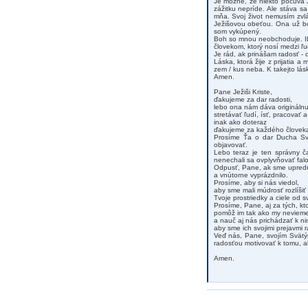
Je možné, že niekto počúva 
zážitku nepríde. Ale stáva sa
mňa. Svoj život nemusím zvl
Ježišovou obeťou. Ona už bo
som vykúpený.
Boh so mnou neobchoduje. Iba
človekom, ktorý nosí medzi ľu
Je rád, ak prinášam radosť - 
Láska, ktorá žije z prijatia a
zem / kus neba. K takejto lás
Amen.
Pane Ježiši Kriste,
ďakujeme za dar radosti,
lebo ona nám dáva originálnu
stretávať ľudí, ísť, pracovať a 
inak ako doteraz
ďakujeme za každého človeka, 
Prosíme Ťa o dar Ducha Svä
objavovať.
Lebo teraz je ten správny č
nenechali sa ovplyvňovať fal
Odpusť, Pane, ak sme upredno
a vnútorne vyprázdnilo.
Prosíme, aby si nás viedol,
aby sme mali múdrosť rozlíšiť
Tvoje prostriedky a ciele od s
Prosíme, Pane, aj za tých, kt
pomôž im tak ako my nevieme
a nauč aj nás prichádzať k nim
aby sme ich svojimi prejavmi ra
Veď nás, Pane, svojím Svätý
radosťou motivovať k tomu, a
Amen.