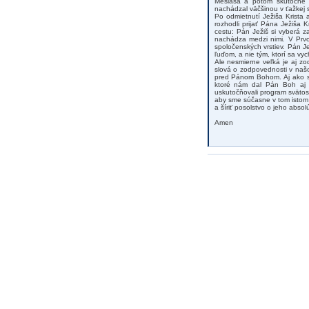
Mesiáša a potom skutočne p
nachádzal väčšinou v ťažkej si
Po odmietnutí Ježiša Krista 
rozhodli prijať Pána Ježiša 
cestu: Pán Ježiš si vyberá z
nachádza medzi nimi. V Prvo
spoločenských vrstiev. Pán J
ľuďom, a nie tým, ktorí sa vy
Ale nesmierne veľká je aj z
slová o zodpovednosti v naš
pred Pánom Bohom. Aj ako sp
ktoré nám dal Pán Boh aj
uskutočňovali program svätos
aby sme súčasne v tom istom s
a šíriť posolstvo o jeho absolú
Amen