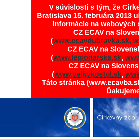
V súvislosti s tým, že Ci
Bratislava 15. februára 2013 u
informácie na webových 
CZ ECAV na Slove
(
www.ecavdubravka.sk,
w
CZ ECAV na Slovens
(
www.legionarska.sk
,
www
CZ ECAV na Slovens
(
www.velkykostol.sk
,
www
Táto stránka (www.ecavba.s
Ďakujeme