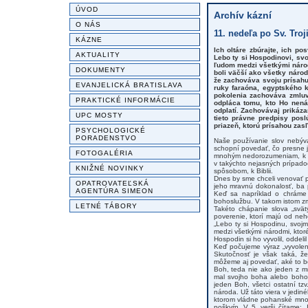
ÚVOD
Archív kázní
O NÁS
11. nedeľa po Sv. Troji
KÁZNE
Ich oltáre zbúrajte, ich po
AKTUALITY
Lebo ty si Hospodinovi, sv
ľudom medzi všetkými národm
DOKUMENTY
boli väčší ako všetky národ
že zachováva svoju prísahu
EVANJELICKÁ BRATISLAVA
ruky faraóna, egyptského k
pokolenia zachováva zmluv
PRAKTICKÉ INFORMÁCIE
odpláca tomu, kto Ho nenáv
odplatí. Zachovávaj prikáza
UPC MOSTY
tieto právne predpisy pos
priazeň, ktorú prísahou zasľ
PSYCHOLOGICKÉ
PORADENSTVO
Naše používanie slov nebýv
schopní povedať, čo presne 
FOTOGALÉRIA
mnohým nedorozumeniam, k ne
v takýchto nejasných prípado
KNIŽNÉ NOVINKY
spôsobom, k Biblii.
Dnes by sme chceli venovať p
OPATROVATEĽSKÁ
jeho mravnú dokonalosť, ba p
AGENTÚRA SIMEON
Keď sa napríklad o chráme 
bohoslužbu. V takom istom zmy
LETNÉ TÁBORY
Takéto chápanie slova „svät
poverenie, ktorí majú od neh
„Lebo ty si Hospodinu, svoj
medzi všetkými národmi, ktor
Hospodin si ho vyvolil, oddel
Keď počujeme výraz „vyvolený
Skutočnosť je však taká, ž
môžeme aj povedať, aké to bo
Boh, teda nie ako jeden z m
mal svojho boha alebo bohov
jeden Boh, všetci ostatní t
národa. Už táto viera v jedi
ktorom vládne pohanské mnoh
poškvŕn. V 5. verši čítame: „