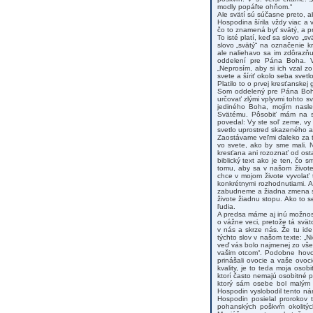
modly popáľte ohňom.“
Ale svätí sú súčasne preto, a
Hospodina šírila vždy viac a 
čo to znamená byť svätý, a p
To isté platí, keď sa slovo „
slovo „svätý“ na označenie k
ale naliehavo sa im zdôrazň
oddelení pre Pána Boha. V
„Neprosím, aby si ich vzal z
svete a šíriť okolo seba svetlo
Platilo to o prvej kresťanske
Som oddelený pre Pána Boha
určovať zlými vplyvmi tohto 
jediného Boha, mojím nasle
Svätému. Pôsobiť mám na sv
povedal: Vy ste soľ zeme, vy 
svetlo uprostred skazeného a 
Zaostávame veľmi ďaleko za 
vo svete, ako by sme mali. 
kresťana ani rozoznať od ost
biblický text ako je ten, čo 
tomu, aby sa v našom živote
chce v mojom živote vyvolať
konkrétnymi rozhodnutiami. A
zabudneme a žiadna zmena sa
živote žiadnu stopu. Ako to 
ľudia.
A predsa máme aj inú možnosť
o vážne veci, pretože tá svät
v nás a skrze nás. Že tu ide
týchto slov v našom texte: „Ni
veď vás bolo najmenej zo všet
vašim otcom“. Podobne hovorí
prinášali ovocie a vaše ovo
kvality, je to teda moja oso
ktorí často nemajú osobitné p
ktorý sám osebe bol malým 
Hospodin vyslobodil tento nár
Hospodin posielal prorokov 
pohanských poškvŕn okolitýc