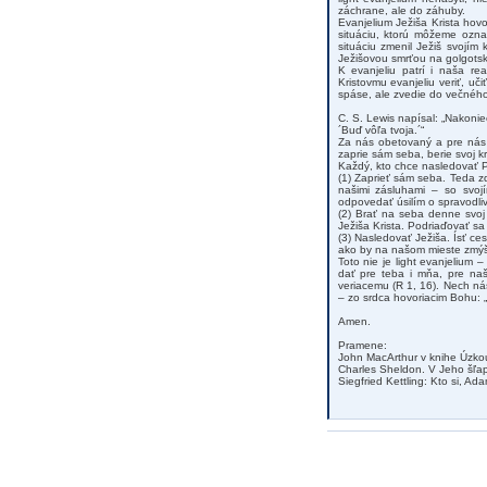
záchrane, ale do záhuby.
Evanjelium Ježiša Krista hov
situáciu, ktorú môžeme ozna
situáciu zmenil Ježiš svojím
Ježišovou smrťou na golgotsk
K evanjeliu patrí i naša r
Kristovmu evanjeliu veriť, uč
spáse, ale zvedie do večného
C. S. Lewis napísal: „Nakonie
´Buď vôľa tvoja.´“
Za nás obetovaný a pre nás 
zaprie sám seba, berie svoj k
Každý, kto chce nasledovať P
(1) Zaprieť sám seba. Teda zd
našimi zásluhami – so svoj
odpovedať úsilím o spravodli
(2) Brať na seba denne svoj 
Ježiša Krista. Podriaďovať sa
(3) Nasledovať Ježiša. Ísť ce
ako by na našom mieste zmýšľ
Toto nie je light evanjelium 
dať pre teba i mňa, pre na
veriacemu (R 1, 16). Nech ná
– zo srdca hovoriacim Bohu: „
Amen.
Pramene:
John MacArthur v knihe Úzko
Charles Sheldon. V Jeho šľap
Siegfried Kettling: Kto si, Ad