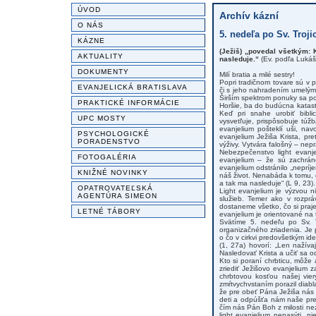
ÚVOD
Archív kázní
O NÁS
5. nedeľa po Sv. Troji
KÁZNE
(Ježiš) „povedal všetkým: 
AKTUALITY
nasleduje.“
(Ev. podľa Lukáš
DOKUMENTY
Milí bratia a milé sestry!
Popri tradičnom tovare sú v 
EVANJELICKÁ BRATISLAVA
či s jeho nahradením umelými
Širším spektrom ponuky sa po
PRAKTICKÉ INFORMÁCIE
Horšie, ba do budúcna katastr
Keď pri snahe urobiť biblic
UPC MOSTY
vysvetľuje, prispôsobuje túž
evanjelium pošteklí uši, na
PSYCHOLOGICKÉ
evanjelium Ježiša Krista, p
PORADENSTVO
výživy. Vytvára falošný – nepr
Nebezpečenstvo light evanje
FOTOGALÉRIA
evanjelium – že sú zachrán
evanjelium odstránilo „neprí
KNIŽNÉ NOVINKY
náš život. Nenabáda k tomu, č
a tak ma nasleduje“ (L 9, 23).
OPATROVATEĽSKÁ
Light evanjelium je výzvou n
AGENTÚRA SIMEON
služieb. Temer ako v rozprá
dostaneme všetko, čo si pra
LETNÉ TÁBORY
evanjelium je orientované na 
Svätíme 5. nedeľu po Sv. T
organizačného zriadenia. Je 
o čo v cirkvi predovšetkým id
(1, 27a) hovorí: „Len nažíva
Nasledovať Krista a učiť sa od
Kto si poraní chrbticu, môže
zriediť Ježišovo evanjelium z
chrbtovou kosťou našej vier
zmŕtvychvstaním porazil diabl
že pre obeť Pána Ježiša nás
deti a odpúšťa nám naše pre
čím nás Pán Boh z milosti n
light evanjelium nenasýti, 