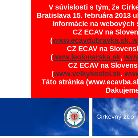
V súvislosti s tým, že Ci
Bratislava 15. februára 2013 u
informácie na webových 
CZ ECAV na Slove
(
www.ecavdubravka.sk,
w
CZ ECAV na Slovens
(
www.legionarska.sk
,
www
CZ ECAV na Slovens
(
www.velkykostol.sk
,
www
Táto stránka (www.ecavba.s
Ďakujeme