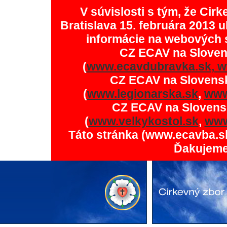
V súvislosti s tým, že Ci
Bratislava 15. februára 2013 u
informácie na webových 
CZ ECAV na Slove
(
www.ecavdubravka.sk,
w
CZ ECAV na Slovens
(
www.legionarska.sk
,
www
CZ ECAV na Slovens
(
www.velkykostol.sk
,
www
Táto stránka (www.ecavba.s
Ďakujeme