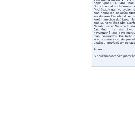
naplní (por. L 14, 23b) – hoci
Boh chce mať spoločenstvo s 
Prichádza k nám vo svojom sl
sme neboli iba nejakými turi
zvestovanie Božieho slova, č
ktoré nám chce dať istotu: J
sme Mu verili, žili s Ním. Nav
Nezabudnime: Nie sme tí, ktor
čas. Mnohí, i v našej cirkvi,
nevyhnutné (ako dovolenku).
plnou vážnosťou. Pre Neho ni
je – nezostáva cudzím pre nás
ukážkou, pozývajúcim odkazom,
Amen.
S použitím viacerých prameň