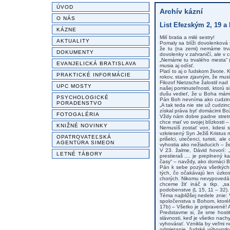
ÚVOD
Archív kázní
O NÁS
List Efezským 2, 19 a
KÁZNE
Milí bratia a milé sestry!
AKTUALITY
Pomaly sa blíži dovolenková 
že tu (na zemi) nemáme trv
DOKUMENTY
dovolenky v zahraničí, ale v
„Nemáme tu trvalého mesta“ (
EVANJELICKÁ BRATISLAVA
musia aj odísť.
Platí to aj o ľudskom živote.
PRAKTICKÉ INFORMÁCIE
rokov, stane zjavným, že musí
Filozof Nietzsche žalostil na
UPC MOSTY
našej pominuteľnosti, ktorú 
dušu vedieť, že u Boha máme
PSYCHOLOGICKÉ
Pán Boh nevníma ako cudzinc
PORADENSTVO
„A tak teda nie ste už cudzin
získal práva byť domácimi Bož
FOTOGALÉRIA
Vždy nám dobre padne stretn
chce mať vo svojej blízkosti 
KNIŽNÉ NOVINKY
Nemusíš zostať von, kdesi 
vzkriesený Syn Ježiš Kristus 
OPATROVATEĽSKÁ
prišelci, utečenci, turisti,
AGENTÚRA SIMEON
vyhostia ako nežiaducich – ž
V 23. žalme, Dávid hovorí: 
LETNÉ TÁBORY
prestieraš .... je preplnený
časy“ – navždy, ako domáci B
Pán k sebe pozýva všetkých:
tých, čo očakávajú len úzkos
chorých. Nikomu nevypovedá s
chceme žiť ináč a tkp. „s
podobenstve (L 15, 11 – 32).
Téma najbližšej nedele znie:
spoločenstva s Bohom, ktoréh
17b) – Všetko je pripravené! 
Predstavme si, že sme hosti
slávnosti, keď je všetko nach
vyhovárať. Vznikla by veľmi 
odmietanie, ľudské výhovor