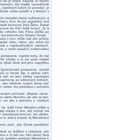
 to nie je chyba, naopak, to možno
ťastných, tým krajšie vysvedčenie
ým, úspešným ľuďom čo povedať, je
živote vedia zariadiť a o ktorých z
kých meradiel medzi nešťastných a
ítali o ňom, že bol „popredný muž
iadil duchovný život Židov. Pokiaľ
ovore mu Pán Ježiš hovorí: „Ty si
rebe mŕtveho tela Pána Ježiša po
 bol jednoducho šťastný človek.
ádza v noci, môže mať dve príčiny.
priek riziku, vidno, ako veľmi mu
sie o najzávažnejších otázkach.
mu o veľmi závažnú existenciálnu
 postavenie, napriek tomu, že mal
ité otázky, a to nie azda nejaké
 týkali, ktoré boli jeho najvyššou
. Spoločenské postavenie, vysoké
čo tu človek žije, k akému cieľu
 dať na tieto otázky uspokojivú
, siahneme po odborných knihách.
, ako môžeme svojmu životu dať
 niekto, kto prichádza z večného
svojom príchode: „Majstre, vieme,
ov alebo filozofov, ale ako za tým,
to: nie ako k jednému z múdrych
vie, kvôli čomu Nikodém prišiel a
rápi otázka o tom, aký zmysel má
mrť absolútnym koncom, tak všetko,
tko to stráca zmysel. Aj Nikodémovi
otu patrí, aby človek pravidelne
ádzali za Ježišom s otázkami, ako
dnu a tú istú vec: Ako zbaviť život
ento problém priviedol Nikodéma k