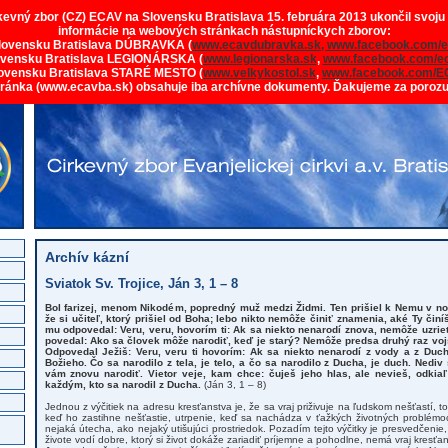
rkevný zbor (CZ) ECAV na Slovensku Bratislava 15. februára 2013 ukončil svoju
informácie na webových stránkach nástupníckych zborov:
lovensku Bratislava DÚBRAVKA (
www.ecavdubravka.sk,
www.facebook.com/e
ovensku Bratislava LEGIONÁRSKA (
www.legionarska.sk
,
www.facebook.com/ec
ovensku Bratislava STARÉ MESTO (
www.velkykostol.sk
,
www.facebook.com/E
tránka (www.ecavba.sk) obsahuje iba archívne dokumenty. Ďakujeme za poroz
Archív kázní
Sviatok Sv. Trojice, Ján 3, 1 – 8
Bol farizej, menom Nikodém, popredný muž medzi Židmi. Ten prišiel k Nemu v noc
že si učiteľ, ktorý prišiel od Boha; lebo nikto nemôže činiť znamenia, aké Ty činí
mu odpovedal: Veru, veru, hovorím ti: Ak sa niekto nenarodí znova, nemôže uzri
povedal: Ako sa človek môže narodiť, keď je starý? Nemôže predsa druhý raz vojs
Odpovedal Ježiš: Veru, veru ti hovorím: Ak sa niekto nenarodí z vody a z Duc
Božieho. Čo sa narodilo z tela, je telo, a čo sa narodilo z Ducha, je duch. Nediv
vám znovu narodiť. Vietor veje, kam chce: čuješ jeho hlas, ale nevieš, odkiaľ
každým, kto sa narodil z Ducha.
(Ján 3, 1 – 8)
Jednou z výčitiek na adresu kresťanstva je, že sa vraj priživuje na ľudskom nešťastí,
keď ho zastihne nešťastie, utrpenie, keď sa nachádza v ťažkých životných problé
nejaká útecha, ako nejaký utišujúci prostriedok. Pozadím tejto výčitky je presvedčenie
živote vodí dobre, ktorý si život dokáže zariadiť príjemne a pohodlne, nemá vraj kresťa