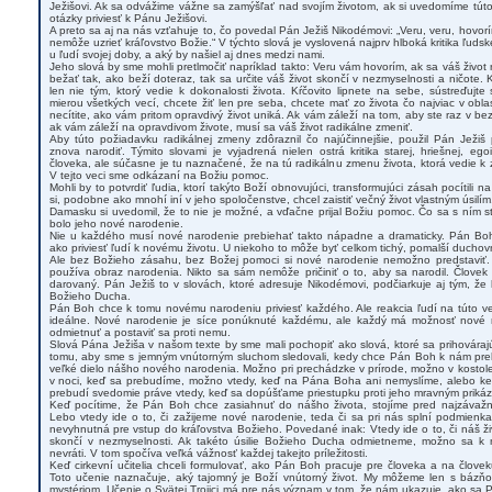
Ježišovi. Ak sa odvážime vážne sa zamýšľať nad svojím životom, ak si uvedomíme túto p
otázky priviesť k Pánu Ježišovi.
A preto sa aj na nás vzťahuje to, čo povedal Pán Ježiš Nikodémovi: „Veru, veru, hovorí
nemôže uzrieť kráľovstvo Božie.“ V týchto slová je vyslovená najprv hlboká kritika ľudské
u ľudí svojej doby, a aký by našiel aj dnes medzi nami.
Jeho slová by sme mohli pretlmočiť napríklad takto: Veru vám hovorím, ak sa váš život
bežať tak, ako beží doteraz, tak sa určite váš život skončí v nezmyselnosti a ničote.
len nie tým, ktorý vedie k dokonalosti života. Kŕčovito lipnete na sebe, sústreďuj
mierou všetkých vecí, chcete žiť len pre seba, chcete mať zo života čo najviac v obla
necítite, ako vám pritom opravdivý život uniká. Ak vám záleží na tom, aby ste raz v 
ak vám záleží na opravdivom živote, musí sa váš život radikálne zmeniť.
Aby túto požiadavku radikálnej zmeny zdôraznil čo najúčinnejšie, použil Pán Ježiš 
znova narodiť. Týmito slovami je vyjadrená nielen ostrá kritika starej, hriešnej, egoi
človeka, ale súčasne je tu naznačené, že na tú radikálnu zmenu života, ktorá vedie k 
V tejto veci sme odkázaní na Božiu pomoc.
Mohli by to potvrdiť ľudia, ktorí takýto Boží obnovujúci, transformujúci zásah pocítili n
si, podobne ako mnohí iní v jeho spoločenstve, chcel zaistiť večný život vlastným úsilí
Damasku si uvedomil, že to nie je možné, a vďačne prijal Božiu pomoc. Čo sa s ním st
bolo jeho nové narodenie.
Nie u každého musí nové narodenie prebiehať takto nápadne a dramaticky. Pán Bo
ako priviesť ľudí k novému životu. U niekoho to môže byť celkom tichý, pomalší duchovn
Ale bez Božieho zásahu, bez Božej pomoci si nové narodenie nemožno predstaviť. 
používa obraz narodenia. Nikto sa sám nemôže pričiniť o to, aby sa narodil. Človek m
darovaný. Pán Ježiš to v slovách, ktoré adresuje Nikodémovi, podčiarkuje aj tým, že 
Božieho Ducha.
Pán Boh chce k tomu novému narodeniu priviesť každého. Ale reakcia ľudí na túto v
ideálne. Nové narodenie je síce ponúknuté každému, ale každý má možnosť nové na
odmietnuť a postaviť sa proti nemu.
Slová Pána Ježiša v našom texte by sme mali pochopiť ako slová, ktoré sa prihováraj
tomu, aby sme s jemným vnútorným sluchom sledovali, kedy chce Pán Boh k nám preh
veľké dielo nášho nového narodenia. Možno pri prechádzke v prírode, možno v kostol
v noci, keď sa prebudíme, možno vtedy, keď na Pána Boha ani nemyslíme, alebo ke
prebudí svedomie práve vtedy, keď sa dopúšťame priestupku proti jeho mravným priká
Keď pocítime, že Pán Boh chce zasiahnuť do nášho života, stojíme pred najzávažn
Lebo vtedy ide o to, či zažijeme nové narodenie, teda či sa pri nás splní podmienka,
nevyhnutná pre vstup do kráľovstva Božieho. Povedané inak: Vtedy ide o to, či náš živ
skončí v nezmyselnosti. Ak takéto úsilie Božieho Ducha odmietneme, možno sa k 
nevráti. V tom spočíva veľká vážnosť každej takejto príležitosti.
Keď cirkevní učitelia chceli formulovať, ako Pán Boh pracuje pre človeka a na človeku, 
Toto učenie naznačuje, aký tajomný je Boží vnútorný život. My môžeme len s bázň
mystériom. Učenie o Svätej Trojici má pre nás význam v tom, že nám ukazuje, ako sa P