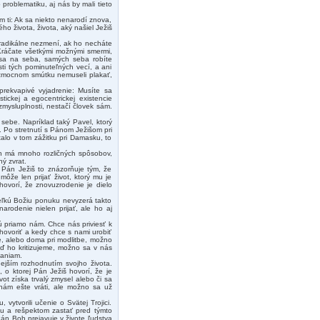
roblematiku, aj nás by mali tieto
m ti: Ak sa niekto nenarodí znova,
ho života, života, aký našiel Ježiš
 radikálne nezmení, ak ho necháte
 Kráčate všetkými možnými smermi,
te sa na seba, samých seba robíte
sti tých pominuteľných vecí, a ani
bezmocnom smútku nemuseli plakať,
prekvapivé vyjadrenie: Musíte sa
stickej a egocentrickej existencie
zmysluplnosti, nestačí človek sám.
a sebe. Napríklad taký Pavel, ktorý
m. Po stretnutí s Pánom Ježišom pri
alo v tom zážitku pri Damasku, to
h má mnoho rozličných spôsobov,
ý zvrat.
Pán Ježiš to znázorňuje tým, že
ôže len prijať život, ktorý mu je
hovorí, že znovuzrodenie je dielo
eľkú Božiu ponuku nevyzerá takto
rodenie nielen prijať, ale ho aj
ú priamo nám. Chce nás priviesť k
ovoriť a kedy chce s nami urobiť
e, alebo doma pri modlitbe, možno
ď ho kritizujeme, možno sa v nás
zaniam.
ejším rozhodnutím svojho života.
 o ktorej Pán Ježiš hovorí, že je
ot získa trvalý zmysel alebo či sa
nám ešte vráti, ale možno sa už
vytvorili učenie o Svätej Trojici.
ou a rešpektom zastať pred týmto
án Boh prejavuje v živote ľudstva