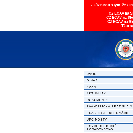
V súvislosti s tým, že Ci
CZ ECAV na S
CZ ECAV na Sl
CZ ECAV na Sl
Táto s
ÚVOD
O NÁS
KÁZNE
AKTUALITY
DOKUMENTY
EVANJELICKÁ BRATISLAVA
PRAKTICKÉ INFORMÁCIE
UPC MOSTY
PSYCHOLOGICKÉ
PORADENSTVO