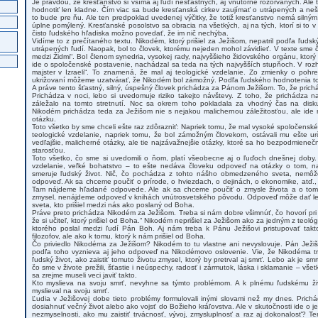
Je pravdou, že kresťanstvo si všíma aj ľudí nešťastných, aj vnútorne rozorvaných. Ale
hodnotiť len kladne. Čím viac sa bude kresťanská cirkev zaujímať o utrápených a neš
to bude pre ňu. Ale ten predpoklad uvedenej výčitky, že totiž kresťanstvo nemá siln
úplne pomýlený. Kresťanské posolstvo sa obracia na všetkých, aj na tých, ktorí si to v 
čisto ľudského hľadiska možno povedať, že im nič nechýba.
Vidíme to z prečítaného textu. Nikodém, ktorý prišiel za Ježišom, nepatril podľa ľuds
utrápených ľudí. Naopak, bol to človek, ktorému nejeden mohol závidieť. V texte sme č
medzi Židmi“. Bol členom synedria, vysokej rady, najvyššieho židovského orgánu, ktorý r
ide o spoločenské postavenie, nachádzal sa teda na tých najvyšších stupňoch. V rozh
majster v Izraeli“. To znamená, že mal aj teologické vzdelanie. Zo zmienky o poh
ukrižovaní môžeme uzatvárať, že Nikodém bol zámožný. Podľa ľudského hodnotenia to
A práve tento šťastný, silný, úspešný človek prichádza za Pánom Ježišom. To, že prich
Prichádza v noci, lebo si uvedomuje riziko takejto návštevy. Z toho, že prichádza na
záležalo na tomto stretnutí. Noc sa okrem toho pokladala za vhodný čas na disku
Nikodém prichádza teda za Ježišom nie s nejakou malichernou záležitosťou, ale ide 
otázku.
Toto všetko by sme chceli ešte raz zdôrazniť: Napriek tomu, že mal vysoké spoločenské
teologické vzdelanie, napriek tomu, že bol zámožným človekom, ostávali mu ešte urč
vedľajšie, malicherné otázky, ale tie najzávažnejšie otázky, ktoré sa ho bezpodmienečne
starosťou.
Toto všetko, čo sme si uvedomili o ňom, platí všeobecne aj o ľuďoch dnešnej doby
vzdelanie, veľké bohatstvo – to ešte nedáva človeku odpoveď na otázky o tom, na
smeruje ľudský život. Nič, čo pochádza z tohto nášho obmedzeného sveta, nemôže
odpoveď. Ak sa chceme poučiť o prírode, o hviezdach, o dejinách, o ekonomike, atď.
Tam nájdeme hľadané odpovede. Ale ak sa chceme poučiť o zmysle života a o tom
zmysel, nenájdeme odpoveď v knihách vnútrosvetského pôvodu. Odpoveď môže dať len
sveta, kto prišiel medzi nás ako poslaný od Boha.
Práve preto prichádza Nikodém za Ježišom. Treba si nám dobre všimnúť, čo hovorí pri 
že si učiteľ, ktorý prišiel od Boha.“ Nikodém neprišiel za Ježišom ako za jedným z teológ
ktorého poslal medzi ľudí Pán Boh. Aj nám treba k Pánu Ježišovi pristupovať tak
filozofov, ale ako k tomu, ktorý k nám prišiel od Boha.
Čo priviedlo Nikodéma za Ježišom? Nikodém to tu vlastne ani nevyslovuje. Pán Ježiš 
podľa toho vyznieva aj jeho odpoveď na Nikodémovo oslovenie. Vie, že Nikodéma t
ľudský život, ako zaistiť tomuto životu zmysel, ktorý by pretrval aj smrť. Lebo ak je s
čo sme v živote prežili, šťastie i neúspechy, radosť i zármutok, láska i sklamanie – vše
sa zrejme museli veci javiť takto.
Kto myslieva na svoju smrť, nevyhne sa týmto problémom. A k plnému ľudskému živ
myslieval na svoju smrť.
Ľudia v Ježišovej dobe tieto problémy formulovali inými slovami než my dnes. Prich
dosiahnuť večný život alebo ako vojsť do Božieho kráľovstva. Ale v skutočnosti ide o je
nezmyselnosti, ako mu zaistiť trvácnosť, vývoj, zmysluplnosť a raz aj dokonalosť? T