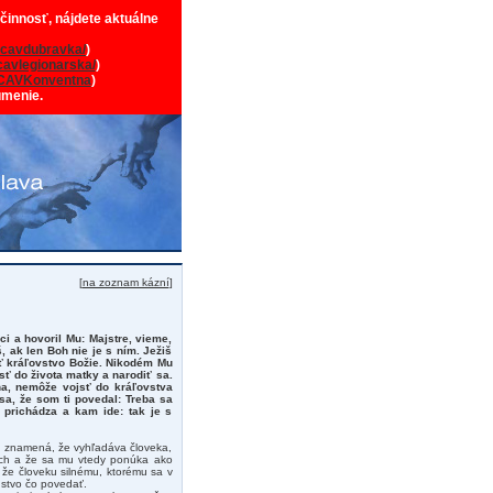
 činnosť, nájdete aktuálne
cavdubravka/
)
avlegionarska/
)
CAVKonventna
)
umenie.
[
na zoznam kázní
]
i a hovoril Mu: Majstre, vieme,
š, ak len Boh nie je s ním. Ježiš
eť kráľovstvo Božie. Nikodém Mu
ť do života matky a narodiť sa.
ha, nemôže vojsť do kráľovstva
 sa, že som ti povedal: Treba sa
 prichádza a kam ide: tak je s
 to znamená, že vyhľadáva človeka,
moch a že sa mu vtedy ponúka ako
, že človeku silnému, ktorému sa v
nstvo čo povedať.