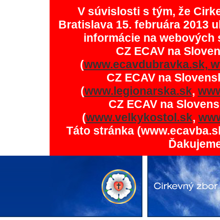
V súvislosti s tým, že Ci
Bratislava 15. februára 2013 u
informácie na webových 
CZ ECAV na Slove
(
www.ecavdubravka.sk,
w
CZ ECAV na Slovens
(
www.legionarska.sk
,
www
CZ ECAV na Slovens
(
www.velkykostol.sk
,
www
Táto stránka (www.ecavba.s
Ďakujeme