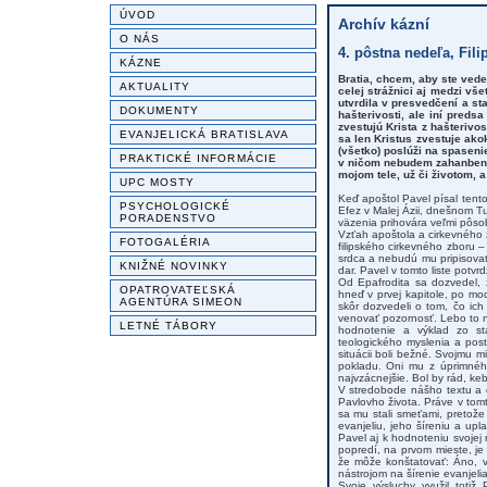
ÚVOD
Archív kázní
O NÁS
4. pôstna nedeľa, Fili
KÁZNE
Bratia, chcem, aby ste vedel
AKTUALITY
celej strážnici aj medzi vš
utvrdila v presvedčení a st
DOKUMENTY
hašterivosti, ale iní predsa
zvestujú Krista z hašterivo
EVANJELICKÁ BRATISLAVA
sa len Kristus zvestuje ako
(všetko) poslúži na spasen
PRAKTICKÉ INFORMÁCIE
v ničom nebudem zahanbený, 
mojom tele, už či životom, a
UPC MOSTY
Keď apoštol Pavel písal tento
PSYCHOLOGICKÉ
Efez v Malej Ázii, dnešnom Tu
PORADENSTVO
väzenia prihovára veľmi pôso
Vzťah apoštola a cirkevného zb
FOTOGALÉRIA
filipského cirkevného zboru 
srdca a nebudú mu pripisovať
KNIŽNÉ NOVINKY
dar. Pavel v tomto liste potvrd
Od Epafrodita sa dozvedel, 
OPATROVATEĽSKÁ
hneď v prvej kapitole, po mod
AGENTÚRA SIMEON
skôr dozvedeli o tom, čo ich
venovať pozornosť. Lebo to nie
LETNÉ TÁBORY
hodnotenie a výklad zo st
teologického myslenia a pos
situácii boli bežné. Svojmu 
pokladu. Oni mu z úprimného
najvzácnejšie. Bol by rád, keb
V stredobode nášho textu a ce
Pavlovho života. Práve v tom
sa mu stali smeťami, pretože
evanjeliu, jeho šíreniu a up
Pavel aj k hodnoteniu svojej
popredí, na prvom mieste, je
že môže konštatovať: Áno, v
nástrojom na šírenie evanjelia
Svoje výsluchy využil totiž 