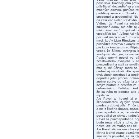
posolstva. Dovtedy jeho protiv
príležitosť, dozvedieť sa pra
mnohých oslovilo, prinútilo 
problémy veriaceho človeka,
spozorneli a uvedomili si: Nie
na celú vec nielen Pavlovho 
Vidíme, že Pavel na misijn
súkromné domy, ale ešte aj vä
misionármi, veď rozprávali 
vtedajších ľudí: „Všetci Aténča
počúvať niečo nové.“ To určit
mysli, keď v Liste Rímskym na
prichádza Kristovo evanjeliu
pre ktorý kresťanom vo Filipá
vedeli, že šíreniu evanjelia
všetkými ostatnými, že ma väzn
Pavlov pevný postoj vo vä
zvestovateľov evanjelia. V n
presvedčení a stali sa smelš
mať aj iné účinky: mohli sa
nedávnej minulosti. Ale apo
výsluchoch povzbudil a posiln
dopadne jeho proces, dokáže 
zrejme správy do väzenia z 
svojim bratom a sestrám vo Fi
celkom iného hľadiska. I keď
že sa nám to ponúka ako lá
myslenia.
Ale Pavel tu hovorí aj o 
škodoradosťou. Aj tých spomín
predsa z dobrej vôle. Tí, čo t
a nie z čistého úmyslu, mysli
pravdepodobné je, že niektor
povedali si so skrytou rados
Pavel sa pravdepodobne dopo
bude teraz trápiť z toho, že
Krista, ale ich motívy boli zlé.
Ale Pavel stál na omnoho vyš
My na jednej strane poznáme
sme mohli povedať, že zo zlý