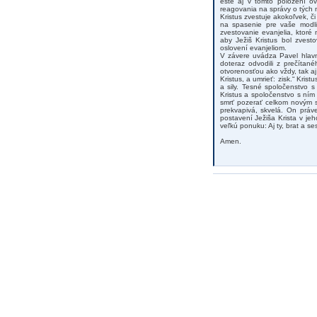
ešte aj v tomto položení ov
reagovania na správy o tých n
Kristus zvestuje akokoľvek, č
na spasenie pre vaše modli
zvestovanie evanjelia, ktoré
aby Ježiš Kristus bol zvest
oslovení evanjeliom.
V závere uvádza Pavel hlavn
doteraz odvodili z prečíta
otvorenosťou ako vždy, tak aj
Kristus, a umrieť: zisk.“ Kri
a sily. Tesné spoločenstvo s
Kristus a spoločenstvo s ním
smrť pozerať celkom novým sp
prekvapivá, skvelá. On práv
postavení Ježiša Krista v je
veľkú ponuku: Aj ty, brat a se
Amen.