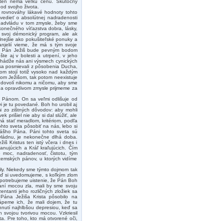
le ten nemá veľkú cenu. Skutočný
od svojho života.
 rovnováhy lákavé hodnoty tohto
vedieť o absolútnej nadradenosti
nadvládu v tom zmysle, žeby sme
 konečného víťazstva dobra, lásky,
e svoj démonický program, ale ak
nejšie ako pokušiteľské ponuky a
jelií vieme, že má s tým svoje
 ak Pán Ježiš bude pevným bodom
te aj v bolesti a utrpení, v jeho
zhádže nás ani výsmech cynických
 sa posmievali z pôsobenia Ducha,
rom stojí totiž vysoko nad každým
om Ježišom, tak potom neexistuje
nedovolí nikomu a ničomu, aby sme
m a opravdivom zmysle prijmeme za
ím Pánom. On sa veľmi odlišuje od
i je tu povedané. Boh ho urobil aj
i zo zištných dôvodov: aby mohli
 prišiel nie aby si dal slúžiť, ale
á stať meradlom, kritériom, podľa
hto sveta pôsobiť na nás, lebo si
 nášho Pána. Páni tohto sveta sú
 vládnu, je nekonečne dlhá doba.
š Kristus ten istý včera i dnes i
nujúcich a Kráľ kraľujúcich. Čím
 moc, nadradenosť, čistotu, tým
emských pánov, u ktorých vidíme
ily. Niekedy sme týmto dojmom tak
keď si uvedomujeme, s koľkým zlom
potrebujeme uistenie, že Pán Boh
aní mocou zla, mali by sme svoju
entanti jeho rozličných zložiek sa
ie Pána Ježiša Krista pôsobilo na
ápeme ich, že mali dojem, že tu
iahnutí najhlbšou depresiou, keď sa
 svojou tvorivou mocou. Vzkriesil
a. Pre toho, kto má otvorené oči,