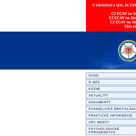
V súvislosti s tým, že Ci
CZ ECAV na S
CZ ECAV na Sl
CZ ECAV na Sl
Táto s
ÚVOD
O NÁS
KÁZNE
AKTUALITY
DOKUMENTY
EVANJELICKÁ BRATISLAVA
PRAKTICKÉ INFORMÁCIE
UPC MOSTY
PSYCHOLOGICKÉ
PORADENSTVO