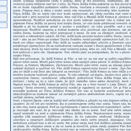
živote. Existujú nesprávne cesty k pokoju, ktorý je len povrchný, krátkodobý, a
vnútorný pokoj môžeme mať len z toho, že Pána Ježiša Krista prijmeme za živý pevný b
Ak on bude najvyšším pokladom nášho života, neočaria a nevyvedú nás z pokojnej
sveta. Prejavy moci a slávy v tomto svete nás nevyvedú z rovnováhy, lebo budeme 
Pána Ježiša. Zlo vo svete nás síce bude zarmucovať, ale nikdy nezíska nad nami 
začali veriť v jeho konečné víťazstvo, lebo náš Pán a Mesiáš Ježiš Kristus je zárukou
spravodlivosti. Rozličné pokušenia sa síce budú usilovať opantať nás a získať pr
prijmeme Pána Ježiša za pevný bod svojho života, on nás bude priťahovať omnoho sil
lákadlá a ak ho budeme prosiť o pomoc v pokúšaní, on nám pomôže, veď z evan
skúsenosti. Rozličné utrpenia a bolesti budeme síce pociťovať ako bremeno, ale
nášho života, budeme sa môcť prebojovať k istota, že sme za všetkých okolností, eš
mocných a milosrdných rukách. Ak Pán Ježiš bude pevným bodom nášho života, nero
ľudí – ako sa ani Peter pri zoslaní Ducha Svätého nedal pomýliť výsmechom ľudí, čo
ktoré oni vôbec nepochopili. Pán Ježiš so svojím ušľachtilým učením a životným vzo
primitívnym výsmechom. Ak sa rozhodneme natrvalo zostať v živom spoločenstve s Pán
taká situácia, ktorá by nám mohla vziať vnútorný pokoj, lebo on, náš Pán a Mesiáš, 
boli vytrhnutí z jeho rúk. Opakujeme: Toto všetko platí za predpokladu, že ho v plno
svojho Pána.
Náš text prízvukuje, že Ježiš Kristus je Pán, a tak on sa má stať aj naším najvyšš
pánov tohto sveta. Mnohí páni tohto sveta robia samých seba pánmi. O Ježišovi Kristov
Pánom, aj Kristom, Mesiášom, Záchrancom. Mnohí páni tohto sveta sa stávajú pánm
ovládať druhých a využívať ich. Pán Ježiš Kristus naproti tomu hovorí o sebe: „Syn človek
aby on slúžil a dal život ako výkupné za mnohých.“ Pán Ježiš Kristus sa nám môže a m
ktorého budeme hodnotiť pánov sveta. To nás oslobodí od dojmu, ktorým chcú páni to
uvedomíme čistotu, vznešenosť, ušľachtilosť, jedinečnosť Pána Ježiša Krista ako
dočasní, i keby sa im a nám zdalo, že tých niekoľko rokov alebo desaťročí, ktoré
Naproti tomu Pán Ježiš Kristus je večný Pán, ako sa o ňom hovorí v Liste Židom: „Ježi
naveky.“ Tento ohromný, mnohostranný rozdiel je vyjadrený vo vyznaní: On je Pán pa
tesnejšie budeme pri Pánu Ježišovi Kristovi, čím viac si budeme uvedomovať jeho
slobodnejšími sa budeme stávať od zemských pánov akéhokoľvek druhu, najmä od z
nečisté zámery, nečisté motívy.
Svet, v ktorom žijeme, nám je každý deň veľmi blízko a pôsobí na nás dojmom veľkej s
zavalení, že nič iné ani nevidíme, iba si uvedomujeme veľkú moc sveta. Tiesni nás, 
je táto moc sveta spojená. Keď sa nachádzame v takom vnútornom rozpoložení, veľmi 
je mocnejší ako svet, že je mocnejší ako všetko zlo vo svete. Keď sme veľmi zdept
myseľ sústrediť na smrť a vzkriesenie Pána Ježiša Krista. Reprezentanti sveta, reprez
natoľko cítili zasiahnutí Ježišovou kritikou, že ho nakoniec ukrižovali. Ukrižovan
učeníkov a ostatných Ježišových priateľov ako niečo veľmi smutné, deptajúce. Ch
definitívne zvíťazil svet a zlo vo svete. Ale práve vtedy, keď boli Ježišovi priatelia zas
im zdalo, že víťazstvo sveta a zla vo svete je konečné, práve vtedy zasiahol Pán Boh
ukrižovaného Ježiša Krista. Božia tvorivá moc je nekonečne väčšia než ničivá moc svet