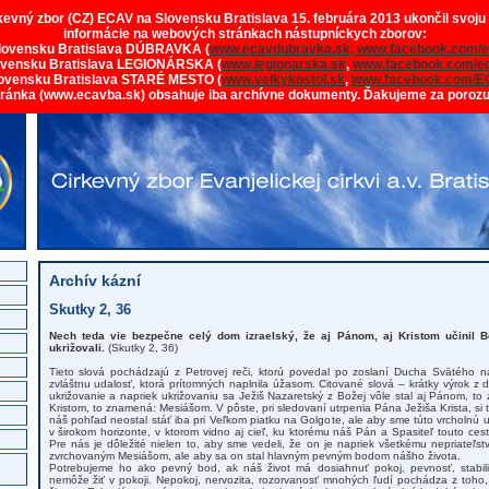
rkevný zbor (CZ) ECAV na Slovensku Bratislava 15. februára 2013 ukončil svoju
informácie na webových stránkach nástupníckych zborov:
lovensku Bratislava DÚBRAVKA (
www.ecavdubravka.sk,
www.facebook.com/e
ovensku Bratislava LEGIONÁRSKA (
www.legionarska.sk
,
www.facebook.com/ec
ovensku Bratislava STARÉ MESTO (
www.velkykostol.sk
,
www.facebook.com/E
tránka (www.ecavba.sk) obsahuje iba archívne dokumenty. Ďakujeme za poroz
Archív kázní
Skutky 2, 36
Nech teda vie bezpečne celý dom izraelský, že aj Pánom, aj Kristom učinil B
ukrižovali.
(Skutky 2, 36)
Tieto slová pochádzajú z Petrovej reči, ktorú povedal po zoslaní Ducha Svätého na
zvláštnu udalosť, ktorá prítomných naplnila úžasom. Citované slová – krátky výrok z d
ukrižovanie a napriek ukrižovaniu sa Ježiš Nazaretský z Božej vôle stal aj Pánom, 
Kristom, to znamená: Mesiášom. V pôste, pri sledovaní utrpenia Pána Ježiša Krista, si 
náš pohľad neostal stáť iba pri Veľkom piatku na Golgote, ale aby sme túto vrcholnú u
v širokom horizonte, v ktorom vidno aj cieľ, ku ktorému náš Pán a Spasiteľ touto ces
Pre nás je dôležité nielen to, aby sme vedeli, že on je napriek všetkému nepriateľ
zvrchovaným Mesiášom, ale aby sa on stal hlavným pevným bodom nášho života.
Potrebujeme ho ako pevný bod, ak náš život má dosiahnuť pokoj, pevnosť, stabil
nemôže žiť v pokoji. Nepokoj, nervozita, rozorvanosť mnohých ľudí pochádza z toh