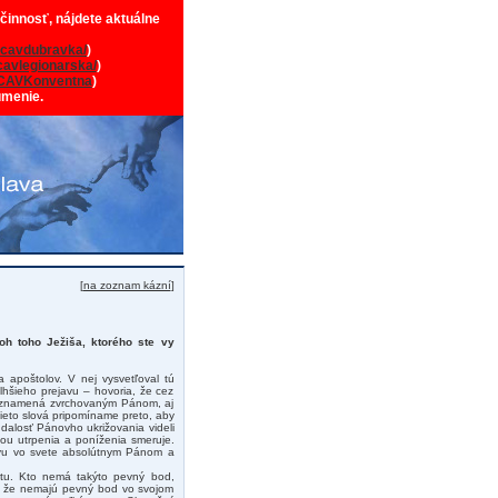
 činnosť, nájdete aktuálne
cavdubravka/
)
avlegionarska/
)
CAVKonventna
)
umenie.
[
na zoznam kázní
]
oh toho Ježiša, ktorého ste vy
 apoštolov. V nej vysvetľoval tú
lhšieho prejavu – hovoria, že cez
to znamená zvrchovaným Pánom, aj
tieto slová pripomíname preto, aby
dalosť Pánovho ukrižovania videli
tou utrpenia a poníženia smeruje.
stvu vo svete absolútnym Pánom a
itu. Kto nemá takýto pevný bod,
o, že nemajú pevný bod vo svojom