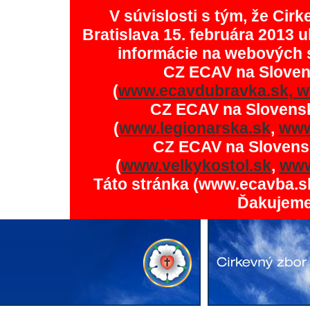
V súvislosti s tým, že Ci
Bratislava 15. februára 2013 u
informácie na webových 
CZ ECAV na Slove
(
www.ecavdubravka.sk,
w
CZ ECAV na Slovens
(
www.legionarska.sk
,
www
CZ ECAV na Slovens
(
www.velkykostol.sk
,
www
Táto stránka (www.ecavba.s
Ďakujeme