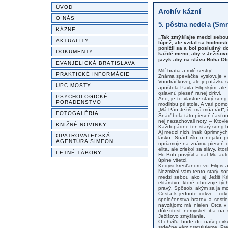
ÚVOD
Archív kázní
O NÁS
5. pôstna nedeľa (Smrt
KÁZNE
„Tak zmýšľajte medzi sebou,
AKTUALITY
lúpež, ale vzdal sa hodnost
ponížil sa a bol poslušný d
DOKUMENTY
každé meno, aby v Ježišovo
jazyk aby na slávu Boha Otc
EVANJELICKÁ BRATISLAVA
Milí bratia a milé sestry!
PRAKTICKÉ INFORMÁCIE
Známa speváčka vyslovuje v 
Vondráčkovej, ale jej otázku s
UPC MOSTY
apoštola Pavla Filipským, al
oslavnú pieseň ranej cirkvi.
PSYCHOLOGICKÉ
Áno, je to vlastne starý song
PORADENSTVO
modlitbu pri stole. A vari po
„Má Pán Ježiš, má mňa rád“, 
FOTOGALÉRIA
Snáď bola táto pieseň časťo
nej nezachovali noty. – Ktovie
KNIŽNÉ NOVINKY
Každopádne ten starý song bo
Aj medzi nich, inak úprimnýc
OPATROVATEĽSKÁ
lásku. Snáď išlo o nejakú p
AGENTÚRA SIMEON
upriamuje na známu pieseň o
elita, ale zriekol sa slávy, k
LETNÉ TÁBORY
Ho Boh povýšil a dal Mu auto
úplne všetci.
Kedysi kresťanom vo Filipis
Nezmizol vám tento starý so
medzi sebou ako aj Ježiš Kr
elitárstvo, ktoré ohrozuje t
pravý. Spôsob, akým sa ja mo
Cesta k jednote cirkvi – ci
spoločenstva bratov a sestie
navzájom; má nielen Otca v n
dôležitosť nemyslieť iba na
Ježišovo zmýšľanie.
O chvíľu bude do našej cirkv
srdečne vám gratulujeme. Pre 