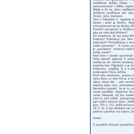
zmýšľanie Ježiša Krista. 
zaznamenané v Biblii, najmä
Biblie a že sa Jeho myšlienk
Ježišove zmýšľanie tak, aby
činom, Jeho motívom.
Text z Filipským 2. kapitoly
živote i smrti je Božím. N
odovzdanosti sa do Božej vôl
Pomôcť osvojovať si Ježišovo
aby sa nám stal blízkym?
Čo znamená, že raz pred Ním 
Kristom? Pokľaknú pre Ním a
kolenách? Premýšľame o tom, 
naše vyznania? – K čomu sa 
je „panákom“, otrokom našic
tomto svete?
Keď sme v úvode spomínali s
Toho pieseň spievaj! V sekul
radšej sa do ničoho nestaraj. 
kapitole listu Filipským o je 
Kristovho, zmýšľaj, ži a ti 
uctievajme Pána Ježiša.
Keď sme kresťania, potom má
Jeho život, to kým On je a 
slávu, ktorú Mu – ako vern
vlastný vplyv, moc, obohateni
Nemožno poprieť, že je to c
ceste predišiel. Nejdeme ňo
cestu. Naopak, my len nasle
nám to zdá ťažké, schopnosť
byť naším slovom ticho. Ježi
(por. 1Pt 2, 21). Ježiš bol pon
1K 2, 9). Z úst všetkých raz 
peknou piesňou na oslavu Jež
Amen.
S použitím rôznych prameňov