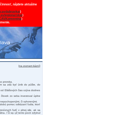
 činnosť, nájdete aktuálne
cavdubravka/
)
avlegionarska/
)
CAVKonventna
)
umenie.
[
na zoznam kázní
]
o proroka.
kom sa zdá byť únik do púšte, do
sa od Eliášových čias ozýva dodnes
 človek zo seba investoval úplne
mi, nepochopenými, či vyhorenými.
hodobú pomoc odkázaní ľudia, ktorí
esívnych ľudí v plnej sile, ak sa
na. / Či sa už tento pocit odvinul