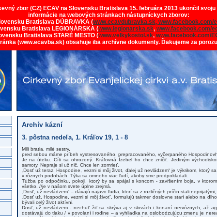
rkevný zbor (CZ) ECAV na Slovensku Bratislava 15. februára 2013 ukončil svoju
informácie na webových stránkach nástupníckych zborov:
lovensku Bratislava DÚBRAVKA (
www.ecavdubravka.sk,
www.facebook.com/e
ovensku Bratislava LEGIONÁRSKA (
www.legionarska.sk
,
www.facebook.com/ec
ovensku Bratislava STARÉ MESTO (
www.velkykostol.sk
,
www.facebook.com/E
tránka (www.ecavba.sk) obsahuje iba archívne dokumenty. Ďakujeme za poroz
Archív kázní
3. pôstna nedeľa, 1. Kráľov 19, 1 - 8
Milí bratia, milé sestry,
pred sebou máme príbeh vystresovaného, prepracovaného, vyčerpaného Hospodinovh
Je na úteku. Cíti sa ohrozený. Kráľovná Ízebel ho chce zničiť. Jediným východis
samoty. Nepraje si už nič. Chce len zomrieť.
„Dosť už teraz, Hospodine, vezmi si môj život, ďalej už nevládzem“ je výkrikom, ktorý 
v rôznych podobách. Týka sa omnoho viac ľudí, akoby sme predpokladali.
Túžba po odpočinku, pokoji, ktorý by sa spájal s koncom - zavŕšením boja, v ktorom
všetko, //je v našom svete úplne zrejmá.
„Dosť, už nevládzem“ – dávajú najavo ľudia, ktorí sa z rozličných príčin stali neprijatý
„Dosť už, Hospodine, vezmi si môj život“, formulujú takmer doslovne starí alebo na dl
bývali celý život aktívni.
Dosť, už nevládzem - nechuť žiť sa skrýva aj v slovách i konaní nervóznych, až agr
dostávajú do tlaku / v povolaní i rodine – a vyhliadka na oslobodzujúcu zmenu je nereál