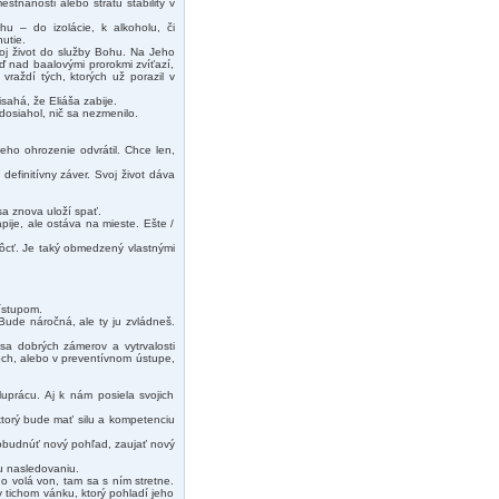
stnanosti alebo stratu stability v
u – do izolácie, k alkoholu, či
utie.
voj život do služby Bohu. Na Jeho
 nad baalovými prorokmi zvíťazí,
raždí tých, ktorých už porazil v
sahá, že Eliáša zabije.
dosiahol, nič sa nezmenilo.
.
eho ohrozenie odvrátil. Chce len,
definitívny záver. Svoj život dáva
sa znova uloží spať.
ije, ale ostáva na mieste. Ešte /
môcť. Je taký obmedzený vlastnými
ístupom.
Bude náročná, ale ty ju zvládneš.
sa dobrých zámerov a vytrvalosti
och, alebo v preventívnom ústupe,
prácu. Aj k nám posiela svojich
ktorý bude mať silu a kompetenciu
obudnúť nový pohľad, zaujať nový
u nasledovaniu.
o volá von, tam sa s ním stretne.
 v tichom vánku, ktorý pohladí jeho