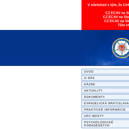
V súvislosti s tým, že Ci
CZ ECAV na S
CZ ECAV na Sl
CZ ECAV na Sl
Táto s
ÚVOD
O NÁS
KÁZNE
AKTUALITY
DOKUMENTY
EVANJELICKÁ BRATISLAVA
PRAKTICKÉ INFORMÁCIE
UPC MOSTY
PSYCHOLOGICKÉ
PORADENSTVO