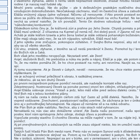
z vlastného zlyhania, alebo k nemu viedli nepriaznivé okolnosti, znášať hrozbu nezame
rodine / je naozaj nad ľudské sily.
Mnohí preto unikajú. Nie do púšte – ale k deštrukčným praktikám rozličného druh
vzrušujúcim dobrodružstvám. Neočakávajú záchranu, stačí im čiastočná úľava a zabudn
Eliáša vnútorný zápas úplne vyčerpal. Ničomu už nerozumie. // Ako prorok postavil s
slovo sa púšťa do dôkazov Hospodinovej moci a jedinečnosti na vrchu Karmel. No keď
nechá sa uniesť natoľko, že ich povraždí. Tento čin dodnes vzbudzuje hrôzu - veď v
“náboženskej konkurencii”.
Dôsledkom tohto činu je, že kráľovná zúri a prahne po Jeho živote. Chystá pomstu a pri
Eliáš musí uniknúť. Z víťazstva na Karmel už nemá nič. Ani dobrý pocit. // Zjavne nič ne
Acháb je stále kráľom Izraela a jeho žena Ízebel je stále oddaná pohanským božstvám
Ešte majú obaja takú moc, že sa ich nápadov, vyhrážok, Eliáš musí báť.
Z jeho výkriku znie zničujúce, pokorujúce zúfalstvo. // Svojho Boha neprosí, aby od n
aby sa už všetko skončilo.
Cíti vinu, zmätok, zlyhanie, z ktorého sa už nedá preniknúť k životu. Pomohol by / len 
do Božích rúk a čaká.
Boh však jeho modlitbu nevypočuje. Nezariadi smrť, ale život!
Anjel, služobník Boží, Ho prebúdza a núka mu jedlo a nápoj. Eliáš je a pije, ale potom 
To, že mu niekto pomáha žiť, že ho chce postaviť na nohy, ani nevníma. Nasýti sa, nap
spí.
Aj tomu rozumieme. Ak je človek v úzkych, nevidí - nerozumie, že mu chce niekto po
myšlienkami, že
nie je schopný vnímať príležitosť k obratu, k radikálnej zmene.
Je milosťou, ak sa ten druhý človek
po prvom neúspešnom pokuse pomôcť nevzdá, ale nadviaže kontakt ešte raz.
Zdeprimovaný, frustrovaný človek sa ponuke pomoci otvorí len citlivým, ohľaduplným pr
Anjel Eliáša oslovuje znova: “Vstaň a jedz, lebo máš ešte pred sebou ďalekú cestu.“ 
Veď Boh má s tebou konkrétne plány.
Aj nám sa naša cesta k dobrým cieľom zdá byť často až príliš ďaleká. Natoľko, že 
vopred vzdávame. Znechutení, paralyzovaní radšej uveríme, že záchrana je len v únik
áno aj v pohodlnejšej ľahostajnosti. Na zápas už nemáme síl a na riziká odvahu.
Ale Pán Boh je stále nablízku. Nechce, aby z nás strach robil vyhnancov.
Nenakladá na nás viac ako dokážeme uniesť. Ale žiada našu pozornosť, našu spolu
poslov, ktorí nám sprístupnia Jeho zdroje, dodajú úľavu a posilnenie.
Vypočutie prosby starého či chorého človeka sa môže naplniť v tom, že sa nájde iný, 
pomôcť.
Aj pri znevýhodnených a odsúvaných sa môže zrazu objaviť niekto, kto im umožní nad
postoj.
Takých ľudí hľadá Pán Boh medzi nami. Preto nás vo svojom Synovi volá k dôsledném
Eliáš má stále tendencie skrývať sa. Potom aj na Chórebe zamieri k jaskyni. No Boh h
Nie v izolácii, súkromí. Neprejaví sa ani v búrke, ani v zemetrasení, ani v ohni, ale len