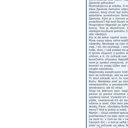
Zjavenie prihovára?
Rozhodujúcou je otázka, či t
dáva Zjavenie mohutnú odpov
cisárom, ktorý chcel byť bo
absolútne suverénnym Boho
Zjavenia. Kým je v zornom p
poslušnosť? Ale keď človek v
Hospodinov Majestát sa tiah
konca. Toto je skutočnosť, k
všetkými hrozbami jedného č
sŕdc všetkých.
Kto si dá srdce naplniť tout
Ríme naraz stáva veľmi maličk
následky. Nevdojak sa nám tis
mají, / nic tím nezískají; / n
hrdlo, dom, / náš poklad nie 
O týchto víťazoch z prvého s
ohňom, a tí, čo zvíťazili nad
konečného víťazstva Najvyšš
more je symbol zmrazenia, z
besnieť vo svojej túžbe sta
neujde odsúdeniu.
Majstrovsky zaradil autor kn
ktorí sa rozhodujú, ako sa zac
Tí, ktorí zvíťazili, sú tí, čo
Bohu. Martýrska smrť sa obm
obmedzeného a prevráteného h
stroskotanci, ale sú víťazi.
Stoja na sklenom mori, majú
piesne sú piesne víťazstva 
vyvolený národ. Vyviedol ich 
púšte, nasmeroval ich do ze
ničenia a smrti. Obe tieto p
skutky, Pane, vševládny Bože.
meno? Veď ty jediný si svätý, 
Martýri – víťazi odmietli spie
podmienkach na tejto zemi vzd
na zemi to, v čom sa dá v ne
časných dní – v tom je veľká
znieť vo večnosti na slávu N