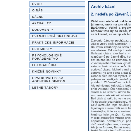
ÚVOD
Archív kázní
O NÁS
2. nedeľa po Zjavení, 
KÁZNE
Videl som niečo ako sklené 
AKTUALITY
jej mena, stoja na tom skle
Baránkovu: Veľké a prediv
DOKUMENTY
národov! Kto by sa nebál, P
sa ti klaňať, že sa zjavili t
EVANJELICKÁ BRATISLAVA
Zjavenie Jánovo pochádza z
PRAKTICKÉ INFORMÁCIE
vládol vtedy cisár Domicián. P
Bol veľmi zaľúbený do seba 
UPC MOSTY
smrteľníkov. Od všetkých vrsti
Uctievať cisára ako boha – 
PSYCHOLOGICKÉ
roztrúsené po území ríše, hod
PORADENSTVO
dať sa zapísať do zoznamu týc
Z vonkajšieho hľadiska vynal
FOTOGALÉRIA
aktu, to bolo strašne veľa.
uctievať cisára. Mohol a mal 
KNIŽNÉ NOVINKY
uctievať ho ako boha a dať t
Cisár si síce mohol myslieť
OPATROVATEĽSKÁ
jedným zo všetkých smrteľný
AGENTÚRA SIMEON
poddaní. Zúčastniť sa na kult
Ale odmietnuť kult cisára bolo
LETNÉ TÁBORY
prísť vykonať túto nariadenú p
strach a zo strachu urobili to
zoznamov, ale akt náboženskéh
Boli však aj takí, čo verne vy
To neostalo bez následkov. Mu
Celé ovzdušie tejto situácie
tajomným číslom 666 nám tre
trinástej kapitole sa spomín
kruté sankcie pre tých, čo nep
V tejto atmosfére vznikla kni
napomína, povzbudzuje, posil
dať zviesť výhodami, nemajú s
Ale je to ľudské, žiadať taký
Mohli čitatelia brať vážne 