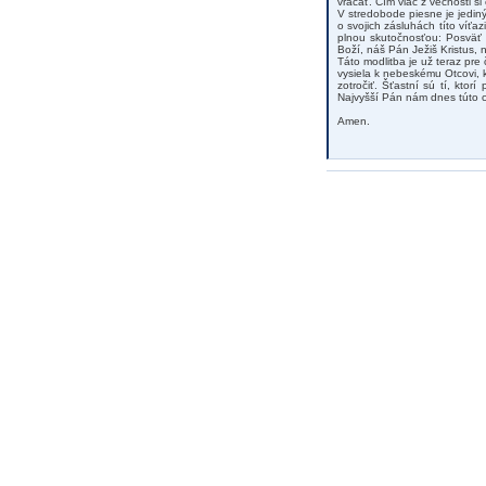
vracať. Čím viac z večnosti si
V stredobode piesne je jediný
o svojich zásluhách títo víťaz
plnou skutočnosťou: Posväť 
Boží, náš Pán Ježiš Kristus, 
Táto modlitba je už teraz pre
vysiela k nebeskému Otcovi, 
zotročiť. Šťastní sú tí, ktor
Najvyšší Pán nám dnes túto 
Amen.