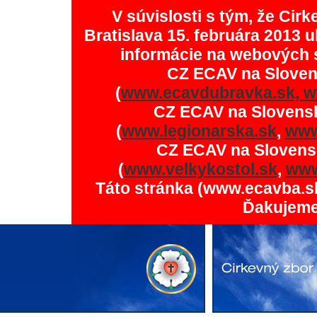
V súvislosti s tým, že Ci
Bratislava 15. februára 2013 u
informácie na webových 
CZ ECAV na Slove
(
www.ecavdubravka.sk,
w
CZ ECAV na Slovens
(
www.legionarska.sk
,
www
CZ ECAV na Slovens
(
www.velkykostol.sk
,
www
Táto stránka (www.ecavba.s
Ďakujeme