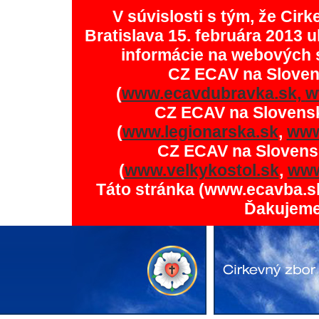
V súvislosti s tým, že Ci
Bratislava 15. februára 2013 u
informácie na webových 
CZ ECAV na Slove
(
www.ecavdubravka.sk,
w
CZ ECAV na Slovens
(
www.legionarska.sk
,
www
CZ ECAV na Slovens
(
www.velkykostol.sk
,
www
Táto stránka (www.ecavba.s
Ďakujeme