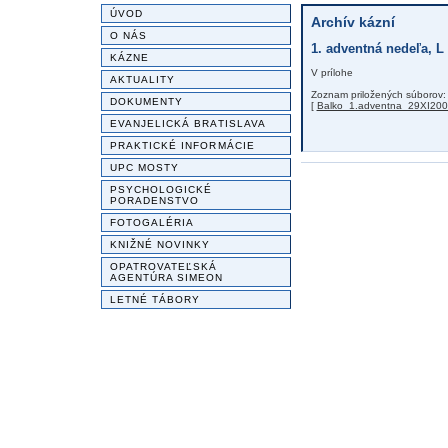
ÚVOD
Archív kázní
O NÁS
1. adventná nedeľa, L 
KÁZNE
V prílohe
AKTUALITY
Zoznam priložených súborov:
DOKUMENTY
[
Balko_1.adventna_29XI200
EVANJELICKÁ BRATISLAVA
PRAKTICKÉ INFORMÁCIE
UPC MOSTY
PSYCHOLOGICKÉ
PORADENSTVO
FOTOGALÉRIA
KNIŽNÉ NOVINKY
OPATROVATEĽSKÁ
AGENTÚRA SIMEON
LETNÉ TÁBORY