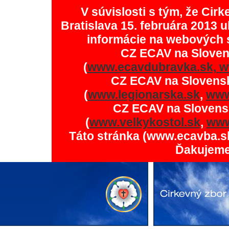
V súvislosti s tým, že Ci
Bratislava 15. februára 2013 u
informácie na webových 
CZ ECAV na Slove
(
www.ecavdubravka.sk,
w
CZ ECAV na Slovens
(
www.legionarska.sk
,
www
CZ ECAV na Slovens
(
www.velkykostol.sk
,
www
Táto stránka (www.ecavba.s
Ďakujeme