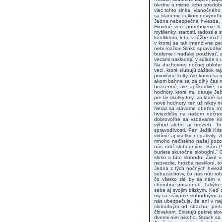
bledne a mizne, lebo stredobo
viac tohto slnka, vianočnéh
sa staneme celkom novými ľu
Jedna nebezpečná hviezda, k
Hmotné veci potrebujeme k 
myšlienky, starosti, radosti a
konfliktom, lebo v túžbe mať
v ktorej sa tak intenzívne 
nebi rozžiari Slnko spravodli
budeme i naďalej používať, al
vecami nakladajú v súlade s u
Na duchovnej nočnej oblohe 
vecí, ktoré sľubujú zážitok ra
primitívne kulty. Ale komu sa 
akom bahne sa za dlhý čas na
bezcenné, ale aj škodlivé, n
hodnoty, ktoré mu daruje Ježi
pre tie skutky tmy, za ktoré
nové hodnoty, ten už nikdy ne
Neraz sa stávame obeťou mani
hviezdičky na našom nočno
dobrovoľne sa vzdávame kri
výhod alebo aj hrozieb. To
spravodlivosti, Pán Ježiš Kr
vidíme aj všetky negativity
mnoho nečistého našej pozorn
nás robí slobodnými. Sám P
budete skutočne slobodní.“ O
slnko a túto slobodu. Život 
nezvedie, hrozba neskloní, t
Jedna z tých nočných hviezdi
sebazáchovy, čo nás núti robi
čo všetko zlé by sa nám v b
chorobne posadnutí. Takýto st
sebe aj svojim blízkym. Keď d
my sa stávame slobodnými aj o
nás ubezpečuje, že ani v naj
slobodným od strachu, pre
človekom. Existujú pekné slov
dvermi niet nikoho. Strach sa 