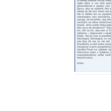
Aj všetky ostatné nočné hviez
vyjde slnko a cez deň sviet
spravodlivosti a zaplaví nás
šancu, aby sa uplatnili. Ako
všetky tie zlé veci, ktoré nás
Ale to všetko len za predpokl
neprestajne, bez prerušenia.
vracajú, ak dovolíme, aby Sl
mnohých sa stáva skutočnosťo
zhaslo. Jeho svetlo treba prija
Ako sa to dá dosiahnuť? Stava
ich, učiť sa ich, aby sme si č
oddychu – objavovalo v mysli
Krista. Tak by sme si pravide
ľahostajný, ľahostajná, on m
nás divy. Ak ma on má rád a
Pravidelne si nám treba osvoj
Osvojovať si jeho perspektívu 
Apoštol Pavel na základe vla
intenzívne svieti v ľudskom ž
nepredstaviteľne veľká mož
skutočnosťou.
Amen