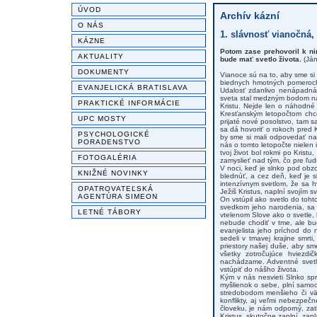
ÚVOD
Archív kázní
O NÁS
1. slávnosť vianočná, 
KÁZNE
Potom zase prehovoril k ni
AKTUALITY
bude mať svetlo života.
(Ján
DOKUMENTY
Vianoce sú na to, aby sme si
biednych hmotných pomeroch 
EVANJELICKÁ BRATISLAVA
Udalosť zdanlivo nenápadná,
sveta stal medzným bodom ná
PRAKTICKÉ INFORMÁCIE
Kristu. Nejde len o náhodné
Kresťanským letopočtom chce
UPC MOSTY
prijaté nové posolstvo, tam s
sa dá hovoriť o rokoch pred 
PSYCHOLOGICKÉ
by sme si mali odpovedať na
PORADENSTVO
nás o tomto letopočte nielen in
tvoj život bol rokmi po Kristu
FOTOGALÉRIA
zamyslieť nad tým, čo pre ľuds
V noci, keď je slnko pod obz
KNIŽNÉ NOVINKY
blednúť, a cez deň, keď je s
intenzívnym svetlom, že sa h
OPATROVATEĽSKÁ
Ježiš Kristus, naplní svojím s
AGENTÚRA SIMEON
On vstúpil ako svetlo do toh
svedkom jeho narodenia, sa 
LETNÉ TÁBORY
vtelenom Slove ako o svetle, 
nebude chodiť v tme, ale bu
evanjelista jeho príchod do 
sedeli v tmavej krajine smrti
priestory našej duše, aby sme
všetky zotročujúce hviezdi
nachádzame. Adventné svetlá
vstúpiť do nášho života.
Kým v nás nesvieti Slnko spr
myšlienok o sebe, plní samoc
stredobodom menšieho či väč
konflikty, aj veľmi nebezpe
človeku, je nám odporný, zat
Kristus, skutočne zaplní, za