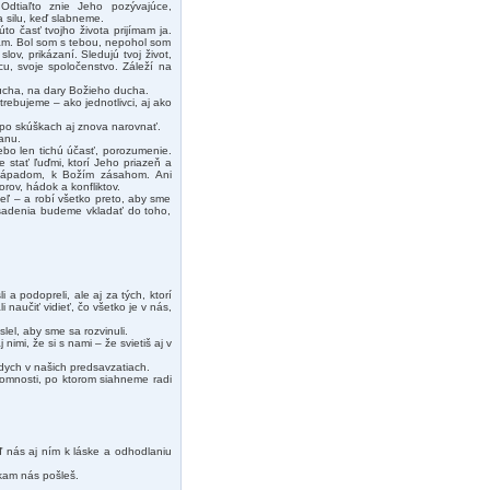
 Odtiaľto znie Jeho pozývajúce,
 silu, keď slabneme.
to časť tvojho života prijímam ja.
ťam. Bol som s tebou, nepohol som
ov, prikázaní. Sledujú tvoj život,
cu, svoje spoločenstvo. Záleží na
Ducha, na dary Božieho ducha.
rebujeme – ako jednotlivci, aj ako
po skúškach aj znova narovnať.
anu.
lebo len tichú účasť, porozumenie.
 stať ľuďmi, ktorí Jeho priazeň a
 nápadom, k Božím zásahom. Ani
rov, hádok a konfliktov.
eľ – a robí všetko preto, aby sme
asadenia budeme vkladať do toho,
 a podopreli, ale aj za tých, ktorí
i naučiť vidieť, čo všetko je v nás,
slel, aby sme sa rozvinuli.
mi, že si s nami – že svietiš aj v
dych v našich predsavzatiach.
tomnosti, po ktorom siahneme radi
ď nás aj ním k láske a odhodlaniu
kam nás pošleš.