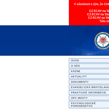
V súvislosti s tým, že Ci
CZ ECAV na S
CZ ECAV na Sl
CZ ECAV na Sl
Táto s
ÚVOD
O NÁS
KÁZNE
AKTUALITY
DOKUMENTY
EVANJELICKÁ BRATISLAVA
PRAKTICKÉ INFORMÁCIE
UPC MOSTY
PSYCHOLOGICKÉ
PORADENSTVO