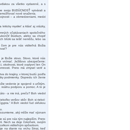
 vďakou za všetko vydarené, a s
sme svoju BUDÚCNOSŤ vytvárali a
 znemožňovať nové snaženia.
kojnosti – a obmedzeniami, medzi
kriticky myslieť a klásť aj otázky,
ríjemných očakávaniach spoločného
ukončiť štúdium, alebo sa chopiť
 ich blízki sa tešiť nemôžu, lebo sa
 čom je pre nás viditeľná Božia
ovať?
je Božie slovo. Slovo, ktoré nás
e vnímať. Ježišovo ubezpečenie:
i, okolnosti, ktoré ovplyvní len On
omnosti. Preto má zmysel veriť a
tva do krajiny, v ktorej budú podľa
tky podmienky. Dopredu ich ženie
ožie vedenie je spojené s určitým,
a reálnu podporu a pomoc. A to je
to - a nie iná, prečo? Boh viedol
ekoľko veršov skôr: Boh si riekol:
 Egypta.“ A Boh viedol ľud okľukou
u.
erozumieme, aký môže mať význam
e sú pre nás tým najlepším. Preto
li. Nech sa deje čokoľvek, svojím
 celkom viditeľným spôsobom.
je na dianie na vrchu Sinai, keď