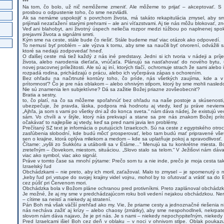
***
Na tom, čo bolo, už nič nemôžeme zmeniť. Ale môžeme to prijať – akceptovať. S
prosbou o odpustenie toho, čo sme nezvládli.
Ak sa nemáme uspokojiť s povrchom života, má takáto rekapitulácia zmysel, aby 
prijímali nezaťažení starými prehrami – ale ani víťazstvami. Aj tie nás môžu blokovať,
Veď ani blahobyt, ani životný úspech neliečia rozpor medzi túžbou po naplnenej spo
prejavmi života a signálmi smrti.
Kým sme na ceste, stále bude čo riešiť. Stále budeme mať viac otázok ako odpovedí.
To nemusí byť problém – ale výzva k tomu, aby sme sa naučili byť otvorení, odvážili sa 
ktoré sa nedajú zodpovedať hneď.
O ďalšej ceste má tiež každý z nás iné predstavy. Jedni si ich tvoria v nádeji a p
života, alebo narodenia dieťaťa, vnúčaťa. Plánujú sa nasťahovať do nového bytu, 
novej pracovnej príležitosti. Ale sú aj iní, ktorých tlačí, ochromuje strach že sami alebo
rozpadá rodina, prichádzajú o prácu, alebo ich vyčerpáva zápas s ochorením.
Bez ohľadu na načrtnuté kontúry toho, čo príde, nás všetkých zaujíma, kde a v
prítomnosť? Čo je pre nás oblakom – alebo ohnivým stĺpom, ktorý by sme mohli nasled
Nie sú znamenia len subjektívne? Dá sa zažitie Božej priazne zovšeobecniť?
Bratia a sestry,
to, čo platí, na čo sa môžeme spoľahnúť bez ohľadu na naše postoje a skúsenosti, 
ubezpečuje, že pravda, láska, podpora má hodnotu aj vtedy, keď ju práve neviem
„Ajhľa, ja som s vami po všetky dni až do konca sveta.“ nám dáva nádej, že existujú vec
sám. Vo chvíli a v štýle, ktorý nás prekvapí a stane sa pre nás znakom Božej prít
očakávať to najlepšie aj vtedy, keď sa pred nami javia len problémy.
Prečítaný SZ text je informácia o putujúcich Izraelcoch. Sú na ceste z egyptského otroc
zasľúbenia slobodní, kde budú môcť prosperovať, lebo tam budú mať pripravené vše
sen o krajine, ktorá oplýva mliekom a medom – kde sa uplatňuje pokoj a spravodlivosť.
Čítame: „vyšli zo Sukkótu a utáborili sa v Étáme...“ Menujú sa tu konkrétne miesta. B
zreteľným – človekom, miestom, situáciou. „Slovo stalo sa telom.“ V Ježišovi nám dáv
viac ako symbol, viac ako signál.
Práve v tomto čase sa mnohí pýtame: Prečo som tu a nie inde, prečo je moja cesta taká
Izraelský ľud
Obchádzkami – nie preto, aby ich moril, zaťažoval. Malo to zmysel – je spomenutý o ni
„keby ľud pri vstupe do svojej krajiny videl vojnu, mohol by to oľutovať a vrátiť sa do
cez púšť pri Červenom mori.
Obchádzka bola v Božom pláne ochranou pred protivníkmi. Preto zaplánoval obchádzk
Je možné, že aj my sme v predchádzajúcom roku boli vedení nejakou obchádzkou. N
– cítime sa neistí a niekedy aj stratení.
Pán Boh má však väčší prehľad ako my. Vie, že priame cesty a jednoznačné riešenia ni
nás necháva zažiť aj krízy – alebo chaosy (zmätky), aby sme nespohodlneli, nekrpate
slovom nám dáva najavo, že je pri nás. Je s nami – niekedy nepochopiteľným, niekedy
Pred Izraelcami išiel Boh cez deň v oblaku – v noci v ohnivom stĺpe. Oblak poukazu