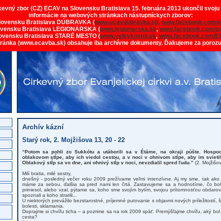
rkevný zbor (CZ) ECAV na Slovensku Bratislava 15. februára 2013 ukončil svoju
informácie na webových stránkach nástupníckych zborov:
lovensku Bratislava DÚBRAVKA (
www.ecavdubravka.sk,
www.facebook.com/e
ovensku Bratislava LEGIONÁRSKA (
www.legionarska.sk
,
www.facebook.com/ec
ovensku Bratislava STARÉ MESTO (
www.velkykostol.sk
,
www.facebook.com/E
tránka (www.ecavba.sk) obsahuje iba archívne dokumenty. Ďakujeme za poroz
Archív kázní
Starý rok, 2. Mojžišova 13, 20 - 22
“Potom sa pohli zo Sukkótu a utáborili sa v Étáme, na okraji púšte. Hospo
oblakovom stĺpe, aby ich viedol cestou, a v noci v ohnivom stĺpe, aby im svieti
Oblakový stĺp sa vo dne, ani ohnivý stĺp v noci, nevzdialil spred ľudu.”
(2. Mojžišov
Milí bratia, milé sestry,
dnešný - posledný večer roku 2009 prežívame veľmi intenzívne. Aj my sme, tak ako I
máme za sebou, ďalšia sa pred nami len črtá. Zastavujeme sa a hodnotíme, čo bol
priniesol, alebo vzal, pýtame sa, koho sme svojím bytím, svojou prítomnosťou obdarova
spoznali a koho stratili...
U niektorých prevážilo bezstarostné, príjemné putovanie s objavmi nových príležitostí, šan
bolesti, sklamania.
Doprajme si chvíľu ticha – a pozrime sa na rok 2009 späť. Premýšľajme chvíľu, aký bol
cesta?