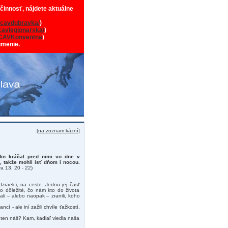
 činnosť, nájdete aktuálne
cavdubravka/
)
avlegionarska/
)
CAVKonventna
)
umenie.
[
na zoznam kázní
]
din kráčal pred nimi vo dne v
l, takže mohli ísť dňom i nocou.
a 13, 20 - 22)
zraelci, na ceste. Jednu jej časť
o dôležité, čo nám kto do života
li – alebo naopak – zranili, koho
cí - ale iní zažili chvíle ťažkostí,
 ten náš? Kam, kadiaľ viedla naša