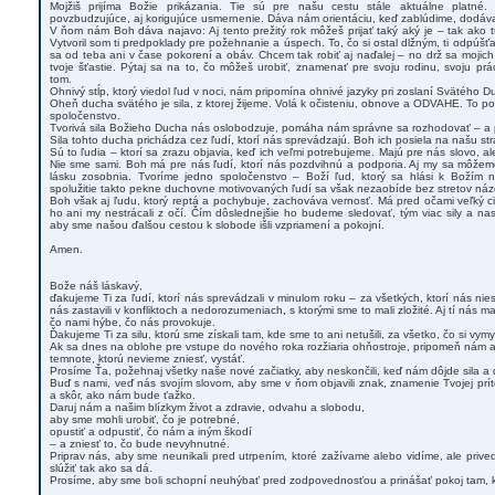
Mojžiš prijíma Božie prikázania. Tie sú pre našu cestu stále aktuálne platné.
povzbudzujúce, aj korigujúce usmernenie. Dáva nám orientáciu, keď zablúdime, dodáva
V ňom nám Boh dáva najavo: Aj tento prežitý rok môžeš prijať taký aký je – tak ako tú
Vytvoril som ti predpoklady pre požehnanie a úspech. To, čo si ostal dlžným, ti odpúš
sa od teba ani v čase pokorení a obáv. Chcem tak robiť aj naďalej – no drž sa mojich sl
tvoje šťastie. Pýtaj sa na to, čo môžeš urobiť, znamenať pre svoju rodinu, svoju prá
tom.
Ohnivý stĺp, ktorý viedol ľud v noci, nám pripomína ohnivé jazyky pri zoslaní Svätého 
Oheň ducha svätého je sila, z ktorej žijeme. Volá k očisteniu, obnove a ODVAHE. To pot
spoločenstvo.
Tvorivá sila Božieho Ducha nás oslobodzuje, pomáha nám správne sa rozhodovať – a 
Sila tohto ducha prichádza cez ľudí, ktorí nás sprevádzajú. Boh ich posiela na našu str
Sú to ľudia – ktorí sa zrazu objavia, keď ich veľmi potrebujeme. Majú pre nás slovo, a
Nie sme sami. Boh má pre nás ľudí, ktorí nás pozdvihnú a podporia. Aj my sa môžeme
lásku zosobnia. Tvoríme jedno spoločenstvo – Boží ľud, ktorý sa hlási k Božím
spolužitie takto pekne duchovne motivovaných ľudí sa však nezaobíde bez stretov názo
Boh však aj ľudu, ktorý reptá a pochybuje, zachováva vernosť. Má pred očami veľký ci
ho ani my nestrácali z očí. Čím dôslednejšie ho budeme sledovať, tým viac sily a n
aby sme našou ďalšou cestou k slobode išli vzpriamení a pokojní.
Amen.
Bože náš láskavý,
ďakujeme Ti za ľudí, ktorí nás sprevádzali v minulom roku – za všetkých, ktorí nás niesli
nás zastavili v konfliktoch a nedorozumeniach, s ktorými sme to mali zložité. Aj tí nás mal
čo nami hýbe, čo nás provokuje.
Ďakujeme Ti za silu, ktorú sme získali tam, kde sme to ani netušili, za všetko, čo si vymy
Ak sa dnes na oblohe pre vstupe do nového roka rozžiaria ohňostroje, pripomeň nám aj ni
temnote, ktorú nevieme zniesť, vystáť.
Prosíme Ťa, požehnaj všetky naše nové začiatky, aby neskončili, keď nám dôjde sila a 
Buď s nami, veď nás svojím slovom, aby sme v ňom objavili znak, znamenie Tvojej prí
a skôr, ako nám bude ťažko.
Daruj nám a našim blízkym život a zdravie, odvahu a slobodu,
aby sme mohli urobiť, čo je potrebné,
opustiť a odpustiť, čo nám a iným škodí
– a zniesť to, čo bude nevyhnutné.
Priprav nás, aby sme neunikali pred utrpením, ktoré zažívame alebo vidíme, ale prive
slúžiť tak ako sa dá.
Prosíme, aby sme boli schopní neuhýbať pred zodpovednosťou a prinášať pokoj tam, 