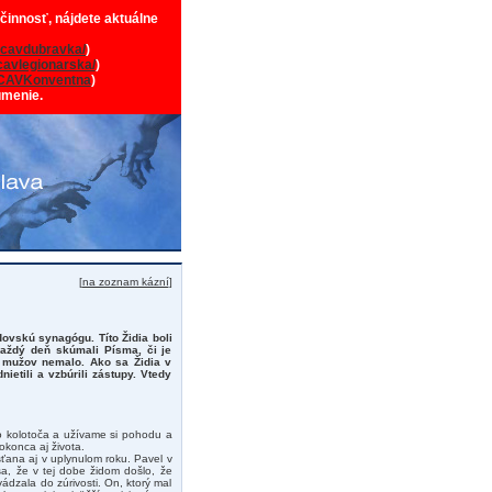
 činnosť, nájdete aktuálne
cavdubravka/
)
avlegionarska/
)
CAVKonventna
)
umenie.
[
na zoznam kázní
]
idovskú synagógu. Títo Židia boli
každý deň skúmali Písma, či je
a mužov nemalo. Ako sa Židia v
nietili a vzbúrili zástupy. Vtedy
o kolotoča a užívame si pohodu a
okonca aj života.
ťana aj v uplynulom roku. Pavel v
sa, že v tej dobe židom došlo, že
ádzala do zúrivosti. On, ktorý mal