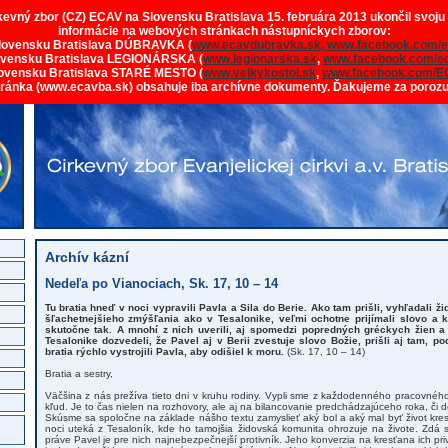
rkevný zbor (CZ) ECAV na Slovensku Bratislava 15. februára 2013 ukončil svoju
informácie na webových stránkach nástupníckych zborov:
lovensku Bratislava DÚBRAVKA (
www.ecavdubravka.sk,
www.facebook.com/e
ovensku Bratislava LEGIONÁRSKA (
www.legionarska.sk
,
www.facebook.com/ec
ovensku Bratislava STARÉ MESTO (
www.velkykostol.sk
,
www.facebook.com/E
tránka (www.ecavba.sk) obsahuje iba archívne dokumenty. Ďakujeme za poroz
Archív kázní
Nedeľa po Vianociach, Sk. 17, 10 – 14
Tu bratia hneď v noci vypravili Pavla a Sila do Berie. Ako tam prišli, vyhľadali ž
šľachetnejšieho zmýšľania ako v Tesalonike, veľmi ochotne prijímali slovo a 
skutočne tak. A mnohí z nich uverili, aj spomedzi popredných gréckych žien 
Tesalonike dozvedeli, že Pavel aj v Berii zvestuje slovo Božie, prišli aj tam, pod
bratia rýchlo vystrojili Pavla, aby odišiel k moru.
(Sk. 17, 10 – 14)
Bratia a sestry,
Väčšina z nás prežíva tieto dni v kruhu rodiny. Vypli sme z každodenného pracovnéh
kľud. Je to čas nielen na rozhovory, ale aj na bilancovanie predchádzajúceho roka, či d
Skúsme sa spoločne na základe nášho textu zamyslieť aký bol a aký mal byť život kres
noci uteká z Tesaloník, kde ho tamojšia židovská komunita ohrozuje na živote. Zdá 
práve Pavel je pre nich najnebezpečnejší protivník. Jeho konverzia na kresťana ich priv