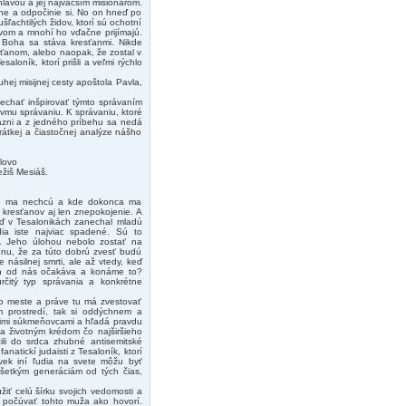
hlavou a jej najväčším misionárom.
hne a odpočinie si. No on hneď po
achtilých židov, ktorí sú ochotní
vom a mnohí ho vďačne prijímajú.
ho Boha sa stáva kresťanmi. Nikde
esťanom, alebo naopak, že zostal v
saloník, ktorí prišli a veľmi rýchlo
uhej misijnej cesty apoštola Pavla,
echať inšpirovať týmto správaním
lovmu správaniu. K správaniu, ktoré
ázni a z jedného príbehu sa nedá
rátkej a čiastočnej analýze nášho
lovo
žiš Mesiáš.
kde ma nechcú a kde dokonca ma
h kresťanov aj len znepokojenie. A
eď v Tesalonikách zanechal mladú
dia iste najviac spadené. Sú to
a. Jeho úlohou nebolo zostať na
cenu, že za túto dobrú zvesť budú
násilnej smrti, ale až vtedy, keď
oh od nás očakáva a konáme to?
čitý typ správania a konkrétne
mto meste a práve tu má zvestovať
 prostredí, tak si oddýchnem a
jimi súkmeňovcami a hľadá pravdu
la životným krédom čo najširšieho
ili do srdca zhubné antisemitské
anatickí judaisti z Tesaloník, ktorí
oľvek iní ľudia na svete môžu byť
ú všetkým generáciám od tých čias,
iť celú šírku svojich vedomosti a
é počúvať tohto muža ako hovorí.