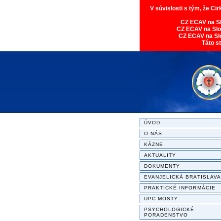
V súvislosti s tým, že Ci
CZ ECAV na S
CZ ECAV na Sl
CZ ECAV na Sl
Táto s
ÚVOD
O NÁS
KÁZNE
AKTUALITY
DOKUMENTY
EVANJELICKÁ BRATISLAVA
PRAKTICKÉ INFORMÁCIE
UPC MOSTY
PSYCHOLOGICKÉ
PORADENSTVO