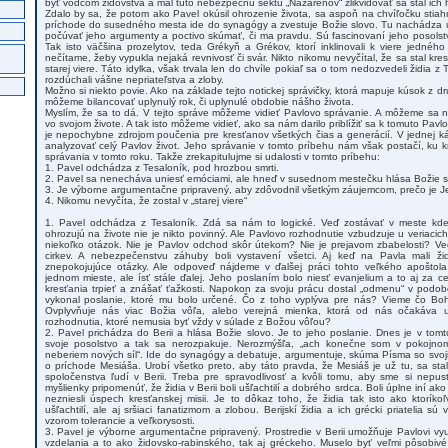
byť vodcom židovstva a mal túto nebezpečnú sektu „Nazarénov“ zlikvidovať sa stal ich 
Zdalo by sa, že potom ako Pavel okúsil ohrozenie života, sa aspoň na chvíľočku stia
príchode do susedného mesta ide do synagógy a zvestuje Božie slovo. Tu nachádza ušľ
počúvať jeho argumenty a poctivo skúmať, či ma pravdu. Sú fascinovaní jeho posolst
Tak isto väčšina prozelytov, teda Grékyň a Grékov, ktorí inklinovali k viere jedné
nečítame, žeby vypukla nejaká revnivosť či svár. Nikto nikomu nevyčítal, že sa stal kr
starej viere. Táto idylka, však trvala len do chvíle pokiaľ sa o tom nedozvedeli židia z Te
rozdúchali vášne nepriateľstva a zloby.
Možno si niekto povie. Ako na základe tejto notickej správičky, ktorá mapuje kúsok z dr
môžeme bilancovať uplynulý rok, či uplynulé obdobie nášho života.
Myslím, že sa to dá. V tejto správe môžeme vidieť Pavlovo správanie. A môžeme sa n
vo svojom živote. A tak isto môžeme vidieť, ako sa nám darilo priblížiť sa k tomuto Pav
je nepochybne zdrojom poučenia pre kresťanov všetkých čias a generácií. V jednej k
analyzovať celý Pavlov život. Jeho správanie v tomto príbehu nám však postačí, ku k
správania v tomto roku. Takže zrekapitulujme si udalosti v tomto príbehu:
1. Pavel odchádza z Tesaloník, pod hrozbou smrti.
2. Pavel sa nenecháva uniesť emóciami, ale hneď v susednom mestečku hlása Božie s
3. Je výborne argumentačne pripravený, aby zdôvodnil všetkým záujemcom, prečo je Je
4. Nikomu nevyčíta, že zostal v „starej viere“
1. Pavel odchádza z Tesaloník. Zdá sa nám to logické. Veď zostávať v meste 
ohrozujú na živote nie je nikto povinný. Ale Pavlovo rozhodnutie vzbudzuje u veriacic
niekoľko otázok. Nie je Pavlov odchod skôr útekom? Nie je prejavom zbabelosti? V
cirkev. A nebezpečenstvu záhuby boli vystavení všetci. Aj keď na Pavla mali ži
znepokojujúce otázky. Ale odpoveď nájdeme v ďalšej práci tohto veľkého apoštol
jednom mieste, ale ísť stále ďalej. Jeho poslaním bolo niesť evanjelium a to aj za 
kresťania trpieť a znášať ťažkosti. Napokon za svoju prácu dostal „odmenu“ v podobe 
vykonal poslanie, ktoré mu bolo určené. Čo z toho vyplýva pre nás? Vieme čo B
Ovplyvňuje nás viac Božia vôľa, alebo verejná mienka, ktorá od nás očakáva ur
rozhodnutia, ktoré nemusia byť vždy v súlade z Božou vôľou?
2. Pavel prichádza do Berii a hlása Božie slovo. Je to jeho poslanie. Dnes je v to
svoje posolstvo a tak sa nerozpakuje. Nerozmýšľa, „ach konečne som v pokojnom
neberiem nových síl“. Ide do synagógy a debatuje, argumentuje, skúma Písma so svo
o príchode Mesiáša. Urobí všetko preto, aby táto pravda, že Mesiáš je už tu, sa sta
spoločenstva ľudí v Berii. Treba pre spravodlivosť a kvôli tomu, aby sme si nepust
myšlienky pripomenúť, že židia v Berii boli ušľachtilí a dobrého srdca. Boli úplne iní ako f
nezniesli úspech kresťanskej misii. Je to dôkaz toho, že židia tak isto ako ktorík
ušľachtilí, ale aj sršiaci fanatizmom a zlobou. Berijskí židia a ich grécki priatelia s
vzorom tolerancie a veľkorysosti.
3. Pavel je výborne argumentačne pripravený. Prostredie v Berii umožňuje Pavlovi využ
vzdelania a to ako židovsko-rabinského, tak aj gréckeho. Muselo byť veľmi pôsobiv