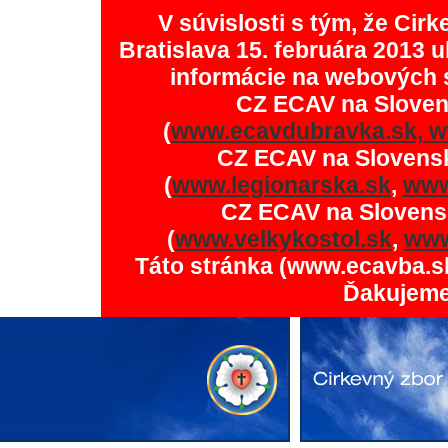
V súvislosti s tým, že Ci
Bratislava 15. februára 2013 u
informácie na webových 
CZ ECAV na Slove
(
www.ecavdubravka.sk,
w
CZ ECAV na Slovens
(
www.legionarska.sk
,
www
CZ ECAV na Slovens
(
www.velkykostol.sk
,
www
Táto stránka (www.ecavba.s
Ďakujeme