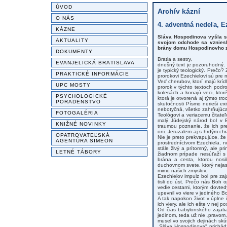
ÚVOD
Archív kázní
O NÁS
4. adventná nedeľa, Ez
KÁZNE
Sláva Hospodinova vyšla sp
AKTUALITY
svojom odchode sa vzniesl
brány domu Hospodinovho za
DOKUMENTY
Bratia a sestry,
EVANJELICKÁ BRATISLAVA
dnešný text je pozoruhodný. 
je typický teologický. Prečo? 
PRAKTICKÉ INFORMÁCIE
prorokovi Ezechielovi sú pre 
Veď cherubov, ktorí majú krí
UPC MOSTY
prorok v týchto textoch podr
kolesách a konajú veci, ktor
PSYCHOLOGICKÉ
ktorá je otvorená aj týmto t
PORADENSTVO
skutočnosti Písmo nerieši exi
nebotyčná, všetko zahrňujúc
FOTOGALÉRIA
Teológovi a veriacemu čitateľ
malý Júdejský národ bol v 
KNIŽNÉ NOVINKY
traumou poznanie, že ich pr
oni. Jeruzalem aj s hrdým c
OPATROVATEĽSKÁ
Nie je preto prekvapujúce, že m
AGENTÚRA SIMEON
prostredníctvom Ezechiela, no
stále živý a prítomný, ale p
LETNÉ TÁBORY
žiadnom prípade nesúťaží s 
brána a cesta, ktorou nosi
duchovnom svete, ktorý nejasne
mimo našich zmyslov.
Ezechielov impulz bol pre za
tisli do úst. Prečo nás Boh o
vedie cestami, ktorým dovted
upevnil vo viere v jediného B
A tak napokon život v úplne i
ich viery, ale ich ešte v nej posi
Od čias babylonského zajatia
jedinom, teda už nie „pravom
musel vo svojich dejinách skús
„Sláva Hospodinova“ prichád