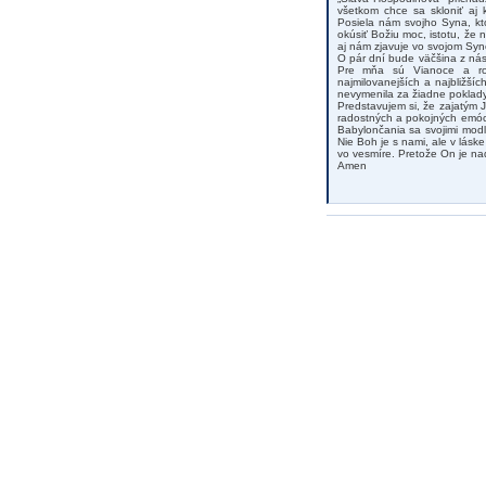
všetkom chce sa skloniť aj 
Posiela nám svojho Syna, kt
okúsiť Božiu moc, istotu, že 
aj nám zjavuje vo svojom Syno
O pár dní bude väčšina z nás 
Pre mňa sú Vianoce a rod
najmilovanejších a najbližší
nevymenila za žiadne poklady
Predstavujem si, že zajatým J
radostných a pokojných emóc
Babylončania sa svojimi modl
Nie Boh je s nami, ale v lás
vo vesmíre. Pretože On je nad
Amen