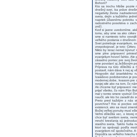
Bohom?
Kto sa trochu hlbšie pozrie
dnešný svet, ba práve dnešn
negativity života nadraden
sveta, dejín a každého jedné
napriek úžasnému pokroku ve
radostného posolstva o zach
zničí.
Keď si jasne uvedomíme, aké 
tomu, aby sme sa ako cirkev a
sme si namiesto toho osvojil
veľkého poslania v dnešnom 
Svet potrebuje evanjelium, s
znepokojovať, je toto: Cirkev
Nikto by teraz nemal kývnuť
sme plne pripravení prinies
evanjelium hovorí ľahko. Ale p
zásadnú pomoc pre svoj život
sme povolaní aj Ježišovým p
Príprava na túto dôležitú a 
postavil, nám dáva k nej aj v
Hospodin dal izraelskému n
Izaiášovo podobenstvo je po
modernej dobe, kvasom pre svo
svojej sile ako na tom, čo n
Ak chceme byť pripravení ni
prijať všetko, čo nám Pán Bo
mal v tomto smere vyvinúť čím
naučil, ale kto ho zaradil do s
Preto pred každým z nás sto
povrchne? Kto si poctivo od
existencii, ako sa musí zmen
Božej veľkej ponuky musí ešte
Veľmi dôležitá vec, o ktorej
chce byť svetlom sveta, nem
mnohí kresťania sú jednoduc
starého sveta. Takíto ľudia
ktorí sa správajú podľa mod
evanjeliom nič spoločného. A
Dopúšťa sa veľkého hriechu te