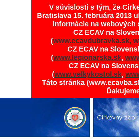
V súvislosti s tým, že Ci
Bratislava 15. februára 2013 u
informácie na webových 
CZ ECAV na Slove
(
www.ecavdubravka.sk,
w
CZ ECAV na Slovens
(
www.legionarska.sk
,
www
CZ ECAV na Slovens
(
www.velkykostol.sk
,
www
Táto stránka (www.ecavba.s
Ďakujeme