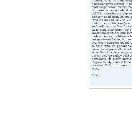
Položme si veľmi znepokojuj
nekresťanskými slovami, ne
hľadiska pozrieme na svoj ži
poznáme Ježišove tvrdé slová
pokánie a prosba o odpusten
aby som sa už nikdy ani pre 
Dovoliť evanjeliu, aby sa v 
tohto dôvodu: My, kresťania
keď budeme uplatňovať evan
sa to staré evanjelium, ale 
každej novej situácii jeho ž
nadväzovali na problémy a b
celom svojom živote, len t
evanjelium sprostredkované s
Je veľa toho, čo podobenst
zosmutnie a povie: Akosi ve
si, že On, ktorý chce, aby s
dať sa plne do služby Ježišo
povedomie, že svojím opravd
prispeje každý z nás k tomu
povedať: S Božou pomocou s
kvase.
Amen.