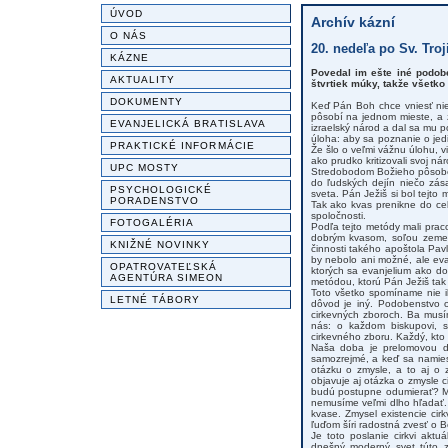
ÚVOD
Archív kázní
O NÁS
20. nedeľa po Sv. Troj
KÁZNE
Povedal im ešte iné podobe
AKTUALITY
štvrtiek múky, takže všetko
DOKUMENTY
Keď Pán Boh chce vniesť nie
pôsobí na jednom mieste, a z
EVANJELICKÁ BRATISLAVA
izraelský národ a dal sa mu p
úloha: aby sa poznanie o jed
PRAKTICKÉ INFORMÁCIE
Že šlo o veľmi vážnu úlohu, vi
ako prudko kritizovali svoj ná
UPC MOSTY
Stredobodom Božieho pôsoben
do ľudských dejín niečo zás
PSYCHOLOGICKÉ
sveta. Pán Ježiš si bol tejt
PORADENSTVO
Tak ako kvas prenikne do cel
spoločnosti.
FOTOGALÉRIA
Podľa tejto metódy mali praco
dobrým kvasom, soľou zeme, 
KNIŽNÉ NOVINKY
činnosti takého apoštola Pavl
by nebolo ani možné, ale eva
OPATROVATEĽSKÁ
ktorých sa evanjelium ako do
AGENTÚRA SIMEON
metódou, ktorú Pán Ježiš tak
Toto všetko spomíname nie ib
LETNÉ TÁBORY
dôvod je iný. Podobenstvo o
cirkevných zboroch. Ba mus
nás: o každom biskupovi, se
cirkevného zboru. Každý, kto 
Naša doba je prelomovou do
samozrejmé, a keď sa namiest
otázku o zmysle, a to aj o z
objavuje aj otázka o zmysle c
budú postupne odumierať? M
nemusíme veľmi dlho hľadať.
kvase. Zmysel existencie cir
ľuďom šíri radostná zvesť o 
Je toto poslanie cirkvi aktu
dnešný moderný svet túto z