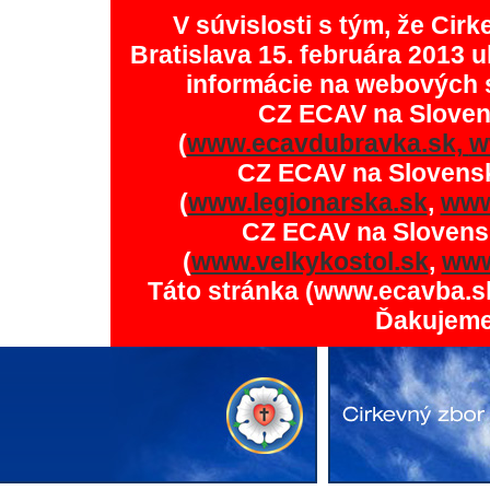
V súvislosti s tým, že Ci
Bratislava 15. februára 2013 u
informácie na webových 
CZ ECAV na Slove
(
www.ecavdubravka.sk,
w
CZ ECAV na Slovens
(
www.legionarska.sk
,
www
CZ ECAV na Slovens
(
www.velkykostol.sk
,
www
Táto stránka (www.ecavba.s
Ďakujeme