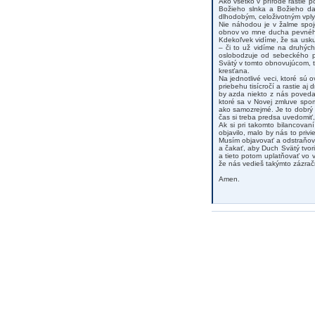
Ako všetko v prírode rastie p
Božieho slnka a Božieho daž
dlhodobým, celoživotným vpl
Nie náhodou je v žalme spoj
obnov vo mne ducha pevného!
Kdekoľvek vidíme, že sa usk
– či to už vidíme na druhý
oslobodzuje od sebeckého p
Svätý v tomto obnovujúcom, t
kresťana.
Na jednotlivé veci, ktoré sú 
priebehu tisícročí a rastie aj
by azda niekto z nás poveda
ktoré sa v Novej zmluve spo
ako samozrejmé. Je to dobrý 
čas si treba predsa uvedomiť
Ak si pri takomto bilancov
objavilo, malo by nás to pri
Musím objavovať a odstraňova
a čakať, aby Duch Svätý tvor
a tieto potom uplatňovať vo 
že nás vedieš takýmto zázr
Amen.