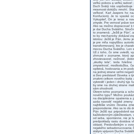
veľkú pokoru a veľkú radosť;
Duch Svätý nás uspôsobuje ve
mravnosti dokážu mnohí. Stač
veľkosť. Karl Jaspers ho na
Konfuciom). Je to vysoké oc
Vykupiteľ, On je teraz a n
zmysle. Pre vernosť práve tom
Ako sa možno dopracovať k t
je dar Ducha Svätého. Stručn
to znamená: „Ježiš je Pán“, 
to by mechanicky dokázal zo
istotou: Ježiš je Pán, Jemu j
je pre mňa najvyššou autorito
transformovaný, kto je charak
mocou Ducha Svätého. Len s
Už z toho, čo sme uviedli, v
zhrnuté v zozname, ktorý ap
zhovievavosť, nežnosť, dobro
„skutky tela“, teda hriešne
zmyselnosť, modloslužba, čaro
opilstvá, hodovania a im podo
na jednej strane veľmi negat
si živo predstaviť človeka s 
znakmi celkom nového bytia a
vykresliť i jeden i druhý typ
by sme na druhej strane mal
sám ohodnotil.
Okrem tohto poznania a schop
nového typu? Možno poukázať
na disciplinárne opatrenia 
azda navodiť nejaké zmeny k
najhlbšie vnútro človeka zm
preporodenie. Ako sa to dá 
Pán Ježiš raz pripodobnil ra
každodenným záležitostiam, v
od seba, spontánne, nie je t
predpoklady rastu dostáva vš
oblasti. Predovšetkým o ovo
nejakého sebadonucovania či
stálym vplyvom Ducha Svätéh