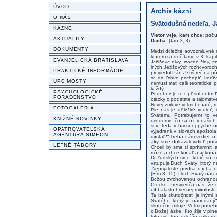
ÚVOD
Archív kázní
O NÁS
Svätodušná nedeľa, Já
KÁZNE
Vietor veje, kam chce: počuj
AKTUALITY
Ducha.
(Ján 3, 8)
DOKUMENTY
Medzi dôležité novozmluvné 
ktorom sa dočítame v 3. kapi
EVANJELICKÁ BRATISLAVA
Ježišove divy, mocné činy, z
iných Ježišových rozhovoroc
PRAKTICKÉ INFORMÁCIE
previedol Pán Ježiš reč na pô
sa dá ľahko pochopiť, keďže 
UPC MOSTY
nemusí mať celé teoretické p
každý.
PSYCHOLOGICKÉ
Podobne je to s pôsobením 
PORADENSTVO
otázky o podstate a tajomst
Novej zmluve veľmi bohatú, 
FOTOGALÉRIA
Pre nás je dôležité vedieť
Svätému. Potrebujeme to ve
KNIŽNÉ NOVINKY
uvedomili, čo sa už v našich
sme teda v hriešnej pýche ne
OPATROVATEĽSKÁ
vyjadrené v slovách apoštola 
AGENTÚRA SIMEON
dostal?“ Treba nám vedieť o 
aby sme dokázali vidieť pôs
LETNÉ TÁBORY
Chceli by sme si sprítomniť
môže a chce konať a aj koná D
Do ľudských sŕdc, ktoré sú 
vstupuje Duch Svätý, ktorý 
„Neprijali ste predsa ducha o
(Rím 8, 15). Duch Svätý nás o
Božou zvrchovanou ochranou
Otecko. Presviedča nás, že 
od balastu hriešnej minulosti
Tá istá skutočnosť je inými
Svätého, ktorý je nám daný“
skutočne miluje. Veľmi potreb
o Božej láske. Kto žije v pl
toto vie, ten dokáže celko