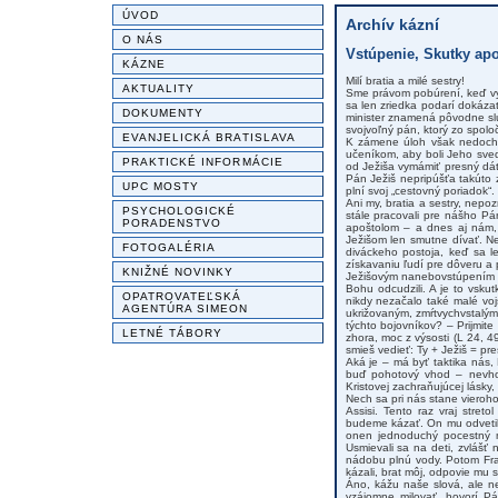
ÚVOD
Archív kázní
O NÁS
Vstúpenie, Skutky apo
KÁZNE
Milí bratia a milé sestry!
AKTUALITY
Sme právom pobúrení, keď vyjde
sa len zriedka podarí dokáza
DOKUMENTY
minister znamená pôvodne slu
svojvoľný pán, ktorý zo spolo
EVANJELICKÁ BRATISLAVA
K zámene úloh však nedochád
učeníkom, aby boli Jeho sved
PRAKTICKÉ INFORMÁCIE
od Ježiša vymámiť presný dát
Pán Ježiš nepripúšťa takúto 
UPC MOSTY
plní svoj „cestovný poriadok
Ani my, bratia a sestry, nep
PSYCHOLOGICKÉ
stále pracovali pre nášho Pá
PORADENSTVO
apoštolom – a dnes aj nám,
Ježišom len smutne dívať. N
FOTOGALÉRIA
diváckeho postoja, keď sa le
získavaniu ľudí pre dôveru a 
KNIŽNÉ NOVINKY
Ježišovým nanebovstúpením z
Bohu odcudzili. A je to vsku
OPATROVATEĽSKÁ
nikdy nezačalo také malé vo
AGENTÚRA SIMEON
ukrižovaným, zmŕtvychvstalým
týchto bojovníkov? – Prijmit
LETNÉ TÁBORY
zhora, moc z výsosti (L 24, 49
smieš vedieť: Ty + Ježiš = pre
Aká je – má byť taktika nás, 
buď pohotový vhod – nevhod
Kristovej zachraňujúcej lásky
Nech sa pri nás stane vieroho
Assisi. Tento raz vraj stre
budeme kázať. On mu odvetil
onen jednoduchý pocestný mu
Usmievali sa na deti, zvlášť 
nádobu plnú vody. Potom Fra
kázali, brat môj, odpovie mu 
Áno, kážu naše slová, ale ne
vzájomne milovať, hovorí P