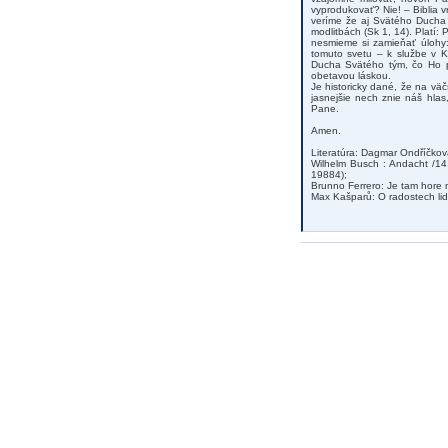
vyprodukovať? Nie! – Biblia v
veríme že aj Svätého Ducha –
modlitbách (Sk 1, 14). Platí:
nesmieme si zamieňať úlohy:
tomuto svetu – k službe v 
Ducha Svätého tým, čo Ho p
obetavou láskou.
Je historicky dané, že na vä
jasnejšie nech znie náš hla
Pane.
Amen.
Literatúra: Dagmar Ondříčková
Wilhelm Busch : Andacht /14.
19884);
Brunno Ferrero: Je tam hore 
Max Kašparů: O radostech lids