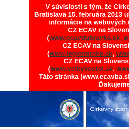
V súvislosti s tým, že Ci
Bratislava 15. februára 2013 u
informácie na webových 
CZ ECAV na Slove
(
www.ecavdubravka.sk,
w
CZ ECAV na Slovens
(
www.legionarska.sk
,
www
CZ ECAV na Slovens
(
www.velkykostol.sk
,
www
Táto stránka (www.ecavba.s
Ďakujeme