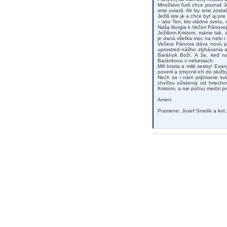
Množstvo ľudí chce poznať Je
sme uviazli. Ak by sme zosta
Ježiš iste je a chce byť aj p
– ako Ten, kto vládne svetu, 
Naša liturgia k Večeri Pánov
Ježišom Kristom, máme tak, a
je daná všetka moc na nebi i
Večera Pánova dáva novú per
uprostred nášho zlyhávania 
Baránok Boží. A že, keď na
Baránkovu v nebesiach.
Milí bratia a milé sestry! Eva
poveril a zmocnil ich do služ
Nech sa i nám prijímanie svi
chvíľou očistenia od hriech
Kristom, a nie púťou medzi pr
Amen.
Pramene: Josef Smolík a kol.: