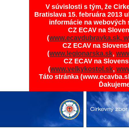
V súvislosti s tým, že Ci
Bratislava 15. februára 2013 u
informácie na webových 
CZ ECAV na Slove
(
www.ecavdubravka.sk,
w
CZ ECAV na Slovens
(
www.legionarska.sk
,
www
CZ ECAV na Slovens
(
www.velkykostol.sk
,
www
Táto stránka (www.ecavba.s
Ďakujeme