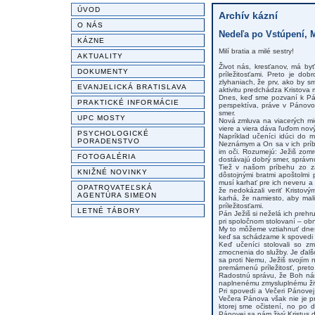
ÚVOD
Archív kázní
O NÁS
Nedeľa po Vstúpení, M
KÁZNE
Milí bratia a milé sestry!
AKTUALITY
Život nás, kresťanov, má by
DOKUMENTY
príležitosťami. Preto je do
zlyhaniach, že prv, ako by s
EVANJELICKÁ BRATISLAVA
aktivitu predchádza Kristova m
Dnes, keď sme pozvaní k Pán
PRAKTICKÉ INFORMÁCIE
perspektíva, práve v Pánovo
smer.
UPC MOSTY
Nová zmluva na viacerých mi
viere a viera dáva ľuďom nov
PSYCHOLOGICKÉ
Napríklad učeníci idúci do 
PORADENSTVO
Neznámym a On sa v ich príby
im oči. Rozumejú: Ježiš zomre
FOTOGALÉRIA
dostávajú dobrý smer, správn
Tiež v našom príbehu zo zá
KNIŽNÉ NOVINKY
dôstojnými bratmi apoštolmi 
musí karhať pre ich neveru a
OPATROVATEĽSKÁ
že nedokázali veriť Kristov
AGENTÚRA SIMEON
karhá, že namiesto, aby mal
príležitosťami.
LETNÉ TÁBORY
Pán Ježiš si neželá ich prehr
pri spoločnom stolovaní – obno
My to môžeme vztiahnuť dnes
keď sa schádzame k spovedi a
Keď učeníci stolovali so z
zmocnenia do služby. Je ďalš
sa proti Nemu, Ježiš svojím 
premárnenú príležitosť, pret
Radostnú správu, že Boh nás
naplnenému zmysluplnému živo
Pri spovedi a Večeri Pánove
Večera Pánova však nie je pr
ktorej sme očistení, no po 
Pánovej sa nám živý Kristus d