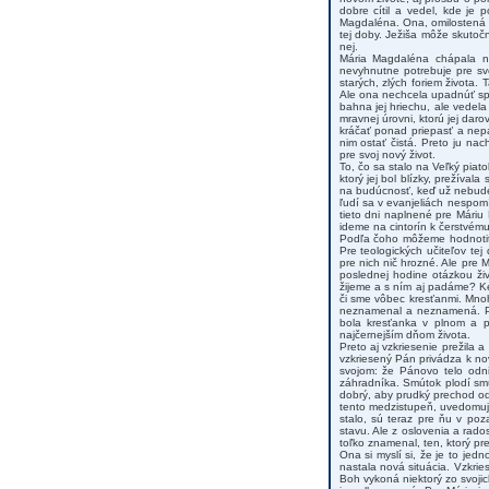
dobre cítil a vedel, kde je 
Magdaléna. Ona, omilostená a
tej doby. Ježiša môže skutočn
nej.
Mária Magdaléna chápala ni
nevyhnutne potrebuje pre svo
starých, zlých foriem života. 
Ale ona nechcela upadnúť späť
bahna jej hriechu, ale vedel
mravnej úrovni, ktorú jej dar
kráčať ponad priepasť a nep
nim ostať čistá. Preto ju na
pre svoj nový život.
To, čo sa stalo na Veľký piat
ktorý jej bol blízky, prežíva
na budúcnosť, keď už nebude 
ľudí sa v evanjeliách nespom
tieto dni naplnené pre Máriu
ideme na cintorín k čerstvém
Podľa čoho môžeme hodnotiť 
Pre teologických učiteľov te
pre nich nič hrozné. Ale pre M
poslednej hodine otázkou ži
žijeme a s ním aj padáme? Ke
či sme vôbec kresťanmi. Mnoh
neznamenal a neznamená. Pr
bola kresťanka v plnom a pr
najčernejším dňom života.
Preto aj vzkriesenie prežila a
vzkriesený Pán privádza k nov
svojom: že Pánovo telo odni
záhradníka. Smútok plodí smú
dobrý, aby prudký prechod od 
tento medzistupeň, uvedomuje 
stalo, sú teraz pre ňu v poz
stavu. Ale z oslovenia a rado
toľko znamenal, ten, ktorý pre
Ona si myslí si, že je to jed
nastala nová situácia. Vzkri
Boh vykoná niektorý zo svojic