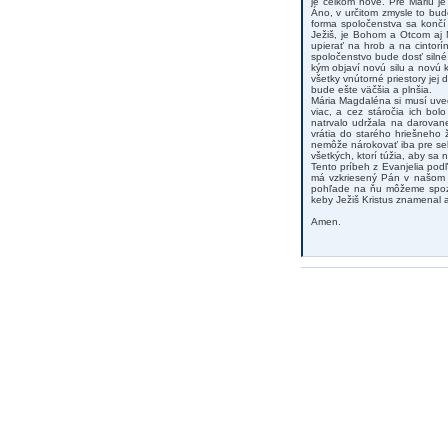
je celkom nové. Pre Máriu j
Áno, v určitom zmysle to bude
forma spoločenstva sa končí
Ježiš, je Bohom a Otcom aj 
upierať na hrob a na cintorí
spoločenstvo bude dosť silné 
kým objaví novú silu a novú 
všetky vnútorné priestory jej 
bude ešte väčšia a plnšia.
Mária Magdaléna si musí uvedo
viac, a cez stáročia ich bol
natrvalo udržala na darovane
vrátia do starého hriešneho 
nemôže nárokovať iba pre se
všetkých, ktorí túžia, aby sa 
Tento príbeh z Evanjelia pod
má vzkriesený Pán v našom s
pohľade na ňu môžeme spozn
keby Ježiš Kristus znamenal 
Amen.