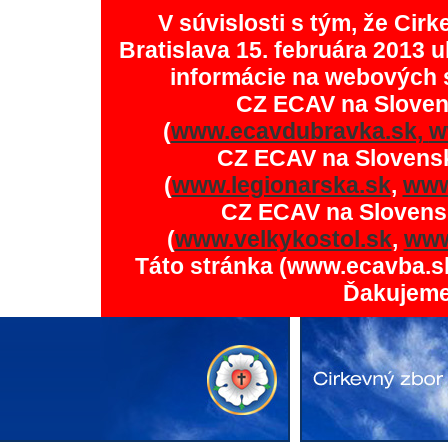
V súvislosti s tým, že Ci
Bratislava 15. februára 2013 u
informácie na webových 
CZ ECAV na Slove
(
www.ecavdubravka.sk,
w
CZ ECAV na Slovens
(
www.legionarska.sk
,
www
CZ ECAV na Slovens
(
www.velkykostol.sk
,
www
Táto stránka (www.ecavba.s
Ďakujeme