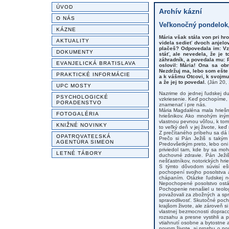
ÚVOD
Archív kázní
O NÁS
Veľkonočný pondelok, 
KÁZNE
Mária však stála von pri hro
AKTUALITY
videla sedieť dvoch anjelov
plačeš? Odpovedala im: Vza
DOKUMENTY
stáť, ale nevedela, že je t
záhradník, a povedala mu: P
EVANJELICKÁ BRATISLAVA
oslovil: Mária! Ona sa obr
Nezdržuj ma, lebo som ešte
PRAKTICKÉ INFORMÁCIE
a k vášmu Otcovi, k svojmu
a že jej to povedal.
(Ján 20, 
UPC MOSTY
Nazrime do jednej ľudskej d
PSYCHOLOGICKÉ
vzkriesenie. Keď pochopíme,
PORADENSTVO
znamenať i pre nás.
Mária Magdaléna mala hriešnu
FOTOGALÉRIA
hriešnikov. Ako mnohým iný
vlastnou pevnou vôľou, k tomu
KNIŽNÉ NOVINKY
to veľký deň v jej živote, ke
Z prečítaného príbehu sa dá ľa
OPATROVATEĽSKÁ
Prečo si Pán Ježiš s takým 
AGENTÚRA SIMEON
Predovšetkým preto, lebo oni 
priviedol tam, kde by sa mohl
LETNÉ TÁBORY
duchovné zdravie. Pán Ježiš 
nešťastníkov, notorických hr
S týmto dôvodom súvisí ešt
pochopení svojho posolstva 
chápaním. Otázke ľudskej n
Nepochopené posolstvo ostáv
Pochopenie nenašiel u teolog
považovali za zbožných a spr
spravodlivosť. Skutočné pocho
krajšom živote, ale zároveň s
vlastnej bezmocnosti doprac
rozsahu a presne vystihli a 
vtiahnutí osobne a bytostne a
novom živote, aj prosbu o po