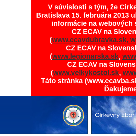
V súvislosti s tým, že Ci
Bratislava 15. februára 2013 u
informácie na webových 
CZ ECAV na Slove
(
www.ecavdubravka.sk,
w
CZ ECAV na Slovens
(
www.legionarska.sk
,
www
CZ ECAV na Slovens
(
www.velkykostol.sk
,
www
Táto stránka (www.ecavba.s
Ďakujeme