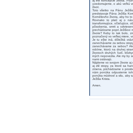
aj iné koncepcie života. Po
uvedomujeme, o akú veľkú ve
život.
Toto všetko na Pánu Ježišo
predstavuje Pána Ježiša Korn
Kornéliovho života, aby ho to
Rovnako to platí aj o nás
transformujúce, očisťujúce, o
pôsobenia, smrti a vzkries
prechádzame popri Ježišovi n
živote? Keby to tak bolo, 
poznačený vo veľkej miere, v
Je tu ešte iná, dôležitá ot
zanechávame za sebou stopy. 
zanechávame za sebou? Aké 
robíme, ktorú na druhej str
životoch druhých ľudí, blízk
iných nepovedia. Ale my by s
nami ostávajú.
Nájdeme vo svojom živote aj 
aj zlé stopy, za ktoré sa han
zmena, prichádzame s prosbo
nám ponúka odpustenie toho
ponúka múdrosť a silu, aby sa
Ježiša Krista.
Amen.