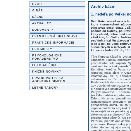
ÚVOD
Archív kázní
O NÁS
1. nedeľa po Veľkej no
KÁZNE
Nato Peter otvoril ústa a h
AKTUALITY
kto v ktoromkoľvek národe
zvestovať pokoj skrze Jež
DOKUMENTY
počnúc od Galiley, po krs
ktorý chodil, dobre činil 
EVANJELICKÁ BRATISLAVA
všetkého, čo činil v Judsk
tretí deň a dal Mu zjavova
PRAKTICKÉ INFORMÁCIE
jedli a pili po Jeho zmŕtv
sudca živých a mŕtvych. O 
UPC MOSTY
kto verí v Neho.
(Skutky 10, 
PSYCHOLOGICKÉ
Táto Petrova kázeň je vybrat
PORADENSTVO
kapitolách Skutkov apoštolov 
prečítať obe tieto kapitoly.
FOTOGALÉRIA
okolností treba i tak povedať.
Kornélios, ktorého Peter na
KNIŽNÉ NOVINKY
jednotka mala sídlo v Cez
informatívny, ale aj nábože
OPATROVATEĽSKÁ
náboženstvom. Raz pri modlit
AGENTÚRA SIMEON
Poslal svojich sluhov do vzdi
aby poslúchol toto pozvanie a
LETNÉ TÁBORY
a Kornéliovi a ostatným zhro
Petrova návšteva u Kornélia 
len Židom alebo aj pohanom. 
Židom. Na tomto pozadí mu
jeruzalemskom cirkevnom zb
pohanského domu. To sa toti
ospravedlnil tento svoj krok
že evanjelium sa prináša aj
cirkev musela prebojovať. Do 
chceme teraz všimnúť. Čo pove
Peter mu predstavuje Ježiša K
pôsobenia. Pozoruhodný je sp
zhŕňa do jednej významnej v
zanechával za sebou stopy. Bol