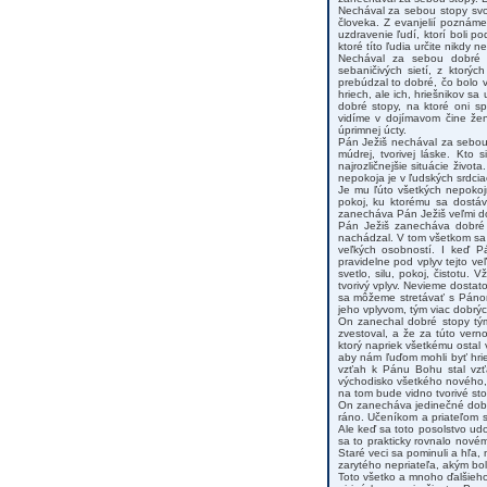
Nechával za sebou stopy svoj
človeka. Z evanjelií poznám
uzdravenie ľudí, ktorí boli 
ktoré títo ľudia určite nikdy n
Nechával za sebou dobré st
sebaničivých sietí, z ktorý
prebúdzal to dobré, čo bolo v
hriech, ale ich, hriešnikov s
dobré stopy, na ktoré oni sp
vidíme v dojímavom čine žen
úprimnej úcty.
Pán Ježiš nechával za sebou
múdrej, tvorivej láske. Kto 
najrozličnejšie situácie život
nepokoja je v ľudských srdcia
Je mu ľúto všetkých nepokoj
pokoj, ku ktorému sa dostáv
zanecháva Pán Ježiš veľmi do
Pán Ježiš zanecháva dobré s
nachádzal. V tom všetkom sa 
veľkých osobností. I keď 
pravidelne pod vplyv tejto v
svetlo, silu, pokoj, čistotu.
tvorivý vplyv. Nevieme dostat
sa môžeme stretávať s Páno
jeho vplyvom, tým viac dobrý
On zanechal dobré stopy tý
zvestoval, a že za túto verno
ktorý napriek všetkému ostal
aby nám ľuďom mohli byť hri
vzťah k Pánu Bohu stal vzťa
východisko všetkého nového,
na tom bude vidno tvorivé st
On zanecháva jedinečné dobr
ráno. Učeníkom a priateľom sí
Ale keď sa toto posolstvo udo
sa to prakticky rovnalo novém
Staré veci sa pominuli a hľa,
zarytého nepriateľa, akým bol
Toto všetko a mnoho ďalšieho 