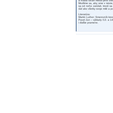
a hľadá vzťah medzi jeho zve
Modlime sa, aby sme v istote,
sa od neho zatúlali, ktoré s
rád ako všetky svoje milé a 
Literatúra:
Martin Luther: Smerovník kres
Pavel Jun – výklady /13. a 14
i ďalšie pramene.