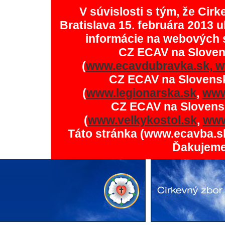
V súvislosti s tým, že Ci
Bratislava 15. februára 2013 u
informácie na webových 
CZ ECAV na Slove
(
www.ecavdubravka.sk,
w
CZ ECAV na Slovens
(
www.legionarska.sk
,
www
CZ ECAV na Slovens
(
www.velkykostol.sk
,
www
Táto stránka (www.ecavba.s
Ďakujeme