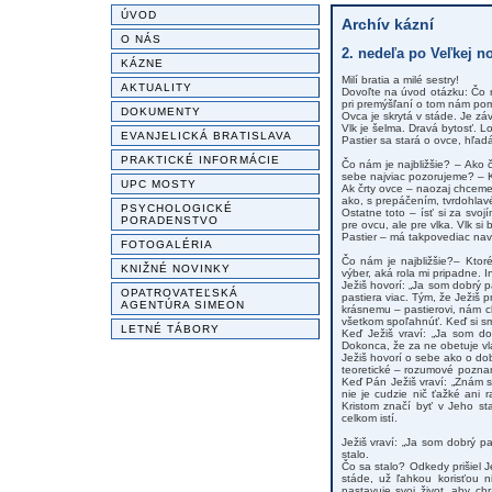
ÚVOD
Archív kázní
O NÁS
2. nedeľa po Veľkej n
KÁZNE
Milí bratia a milé sestry!
AKTUALITY
Dovoľte na úvod otázku: Čo n
pri premýšľaní o tom nám pomô
DOKUMENTY
Ovca je skrytá v stáde. Je záv
Vlk je šelma. Dravá bytosť. L
EVANJELICKÁ BRATISLAVA
Pastier sa stará o ovce, hľad
PRAKTICKÉ INFORMÁCIE
Čo nám je najbližšie? – Ako 
sebe najviac pozorujeme? – Kt
UPC MOSTY
Ak črty ovce – naozaj chceme 
ako, s prepáčením, tvrdohlav
PSYCHOLOGICKÉ
Ostatne toto – ísť si za svoj
PORADENSTVO
pre ovcu, ale pre vlka. Vlk si
Pastier – má takpovediac nav
FOTOGALÉRIA
Čo nám je najbližšie?– Ktor
KNIŽNÉ NOVINKY
výber, aká rola mi pripadne. In
Ježiš hovorí: „Ja som dobrý 
OPATROVATEĽSKÁ
pastiera viac. Tým, že Ježi
AGENTÚRA SIMEON
krásnemu – pastierovi, nám 
všetkom spoľahnúť. Keď si smie
LETNÉ TÁBORY
Keď Ježiš vraví: „Ja som d
Dokonca, že za ne obetuje vla
Ježiš hovorí o sebe ako o do
teoretické – rozumové pozna
Keď Pán Ježiš vraví: „Znám sv
nie je cudzie nič ťažké ani
Kristom značí byť v Jeho st
celkom istí.
Ježiš vraví: „Ja som dobrý p
stalo.
Čo sa stalo? Odkedy prišiel J
stáde, už ľahkou korisťou n
nastavuje svoj život, aby ch