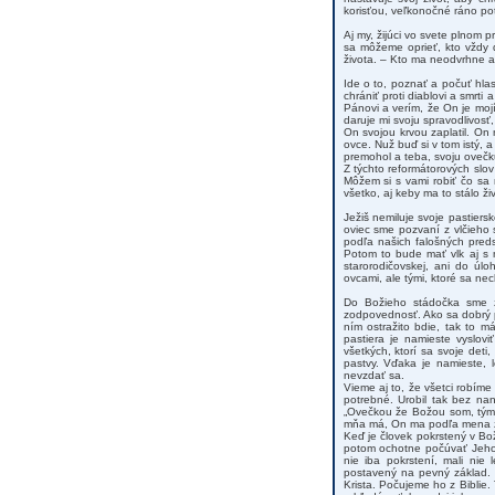
korisťou, veľkonočné ráno potv
Aj my, žijúci vo svete plnom
sa môžeme oprieť, kto vždy 
života. – Kto ma neodvrhne a
Ide o to, poznať a počuť hla
chrániť proti diablovi a smrt
Pánovi a verím, že On je moj
daruje mi svoju spravodlivosť,
On svojou krvou zaplatil. On 
ovce. Nuž buď si v tom istý, 
premohol a teba, svoju ovečku
Z týchto reformátorových slo
Môžem si s vami robiť čo sa
všetko, aj keby ma to stálo živ
Ježiš nemiluje svoje pastiers
oviec sme pozvaní z vlčieho 
podľa našich falošných preds
Potom to bude mať vlk aj s n
starorodičovskej, ani do úl
ovcami, ale tými, ktoré sa ne
Do Božieho stádočka sme z
zodpovednosť. Ako sa dobrý p
ním ostražito bdie, tak to 
pastiera je namieste vyslovi
všetkých, ktorí sa svoje deti,
pastvy. Vďaka je namieste, 
nevzdať sa.
Vieme aj to, že všetci robíme
potrebné. Urobil tak bez na
„Ovečkou že Božou som, tým 
mňa má, On ma podľa mena 
Keď je človek pokrstený v Bo
potom ochotne počúvať Jeho h
nie iba pokrstení, mali nie
postavený na pevný základ. 
Krista. Počujeme ho z Biblie