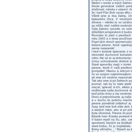
Nielen v tomto a iných žalmo
živote generácie našich pre
sťažnosti, náreky v utrpení, 
že i keď Pán Boh neraz dlho 
Všimli sme si dva žalmy, 1
láskavého Otca. V mnohých 
dôvera – všetko to vo vzťahu
sa môžu stať našimi osobným
čísla žalmov vynorilo vo ve
dôležitým príspevkom k budov
Rovnako to platí o piesňach
roku 1842 a o teraz používa
Popri tých dvoch spomenutýc
krásne piesne, ktoré vyjadr
vieme naspamäť.
I keď v kostole spievame z n
obrovské duchovné bohatstvo
cirkvi. Ale sú to aj dokumenty
úctou uchovávame drobné pre
Staré spevníky majú v tomto 
piesne, ktoré tí naši predko
pomyslieť: Hlavou a srdcom 
čo vo svojom najintímnejšom v
ak sme ich osobne nepoznali
Tak ako sme si pri žalmoch p
poznať, tak by to malo plati
vracať, spievať si ich, alebo
rozširovala naša duchovná dat
keď prídu krízy a my nevieme,
Dnes si pripomíname aj naše ma
a v duchu im potichu vraví
piesne pomáhali zvládnuť aj 
časy, keď sme boli ešte deti
a starých mám, ako si pri prác
bola ohromná. Piesne im pomáh
Básnik Ivan Krasko postavil 
V básni myslí na ňu, ako, u
sponkami, ktorých sa dotýkali
stará kniha, čo ju rozplakala
Boha věčného ...“ Báseň sa kon