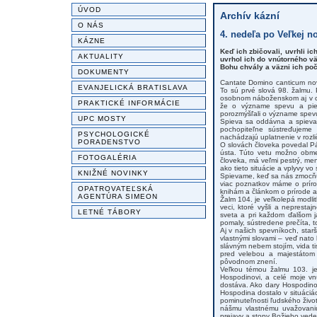
ÚVOD
Archív kázní
O NÁS
4. nedeľa po Veľkej no
KÁZNE
Keď ich zbičovali, uvrhli ic
AKTUALITY
uvrhol ich do vnútorného vä
Bohu chvály a väzni ich poč
DOKUMENTY
Cantate Domino canticum novu
EVANJELICKÁ BRATISLAVA
To sú prvé slová 98. žalmu.
osobnom náboženskom aj v ci
PRAKTICKÉ INFORMÁCIE
že o význame spevu a pie
porozmýšľali o význame spev
UPC MOSTY
Spieva sa oddávna a spieva 
pochopiteľne sústreďujeme
PSYCHOLOGICKÉ
nachádzajú uplatnenie v rozli
PORADENSTVO
O slovách človeka povedal Pán
ústa. Túto vetu možno obmen
FOTOGALÉRIA
človeka, má veľmi pestrý, men
ako tieto situácie a vplyvy vo
KNIŽNÉ NOVINKY
Spievame, keď sa nás zmocňu
viac poznatkov máme o prírod
OPATROVATEĽSKÁ
knihám a článkom o prírode a 
AGENTÚRA SIMEON
Žalm 104. je veľkolepá modli
veci, ktoré vyšli a nepresta
LETNÉ TÁBORY
sveta a pri každom ďalšom j
pomaly, sústredene prečíta, 
Aj v našich spevníkoch, star
vlastnými slovami – veď nato
slávným nebem stojím, vida t
pred velebou a majestátom 
pôvodnom znení.
Veľkou témou žalmu 103. je 
Hospodinovi, a celé moje vn
dostáva. Ako dary Hospodinov
Hospodina dostalo v situáciá
pominuteľnosti ľudského živo
nášmu vlastnému uvažovaniu
prejavy a stopy Božieho vede