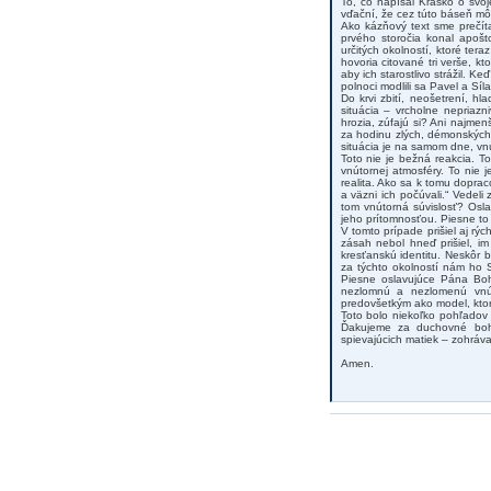
To, čo napísal Krasko o svo
vďační, že cez túto báseň mô
Ako kázňový text sme prečítal
prvého storočia konal apošt
určitých okolností, ktoré ter
hovoria citované tri verše, kt
aby ich starostlivo strážil. K
polnoci modlili sa Pavel a Síla
Do krvi zbití, neošetrení, hl
situácia – vrcholne nepriazn
hrozia, zúfajú si? Ani najme
za hodinu zlých, démonských 
situácia je na samom dne, vn
Toto nie je bežná reakcia. T
vnútornej atmosféry. To nie 
realita. Ako sa k tomu doprac
a väzni ich počúvali.“ Vedeli
tom vnútorná súvislosť? Osl
jeho prítomnosťou. Piesne to b
V tomto prípade prišiel aj rý
zásah nebol hneď prišiel, im
kresťanskú identitu. Neskôr 
za týchto okolností nám ho S
Piesne oslavujúce Pána Boha
nezlomnú a nezlomenú vnút
predovšetkým ako model, kto
Toto bolo niekoľko pohľado
Ďakujeme za duchovné boha
spievajúcich matiek – zohrával
Amen.