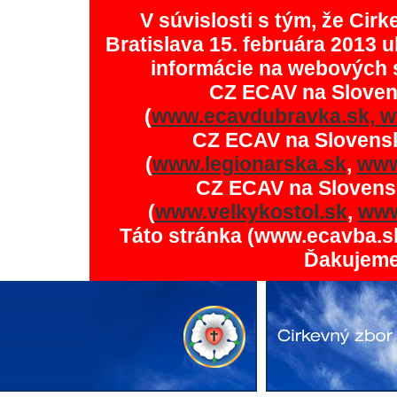
V súvislosti s tým, že Ci
Bratislava 15. februára 2013 u
informácie na webových 
CZ ECAV na Slove
(
www.ecavdubravka.sk,
w
CZ ECAV na Slovens
(
www.legionarska.sk
,
www
CZ ECAV na Slovens
(
www.velkykostol.sk
,
www
Táto stránka (www.ecavba.s
Ďakujeme