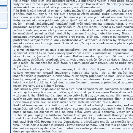
Nie je vždy ľahké čítať toto posolstvo obrazov a príbehov a vyčítať z nich Božie slovo
vždy znova a znova a pomáhať si pritom napísaným Božím slovom. Nebolo by správne
vidíme okolo seba v minulosti a prítomnosti, zostali analfabetmi.
Pán Boh k nám hovorí aj omnoho jednoznačnejším a jasnejším spôsobom. Dal svoj z
jednému národu, aby si ho cez nich osvojili aj všetci ostatní. Božie Desatoro, hoc
tisícročiami, je stále aktuálne. Na pochopenie a potvrdenie jeho aktuálnosti stačí krátk
Keby sa rešpektovalo prikázanie „Nezabiješ!“, neboli by sme každú chvíľu svedkami
mučení, týraní, znásilňovaní, unášaní ľudí kvôli orgánom na transplantáciu, o v
prikázanie „Nepokradneš!“, a „Nepožiadaš to, čo patrí inému!“, nebola by taká hrozn
veľmi chudobnými, a nebola by možno ani hospodárska kríza. -- Keby sa rešpektovalo 
by manželstvá pekné a čisté, neboli by rozvrátené rodiny, neboli by siroty žijúcich
prikázanie „Nevypovieš krivé svedectvo proti svojmu blížnemu“, nebolo by klamstvo 
politickom a verejnom živote, ani v medziosobných vzťahoch, a nebolo by zlomyseľné
rešpektovalo apoštolom vyjadrené Božie slovo: „Radujte sa s radujúcimi a plačte s plač
škodoradosti.
V tomto zozname by sa dalo dlho pokračovať. Ale keby sa rešpektovalo hoci len 
spomenuli, zmenil by sa život v našej spoločnosti a život v rodinách na nepoznanie. Tot
slova, ktorú nazývame Božím zákonom, Božím návodom pre život. Vidíme, že s
zachovaniu, skrášleniu, zlepšeniu života. Nejde teda o niečo, čo by sa dalo chápať ak
ale o niečo, čo jednoznačne slúži životu v plnom, pozitívnom zmysle. Tak sa Božie slov
zmysluplné.
Božie slovo k nám prichádza cez prorokov, ktorí žili a pôsobili pred tisícročiami. Z Bo
celkom konkrétnych situácií izraelského národa ako celku, ale aj do situácií je
náboženských a politických funkcionárov. V mnohých prípadoch to bolo kritické slov
hriechy, nazývali proroci presnými menami, bez zahmlievania, ktoré by umožňoval
hriechov volali k pokániu, k úplnému obratu životného smeru, a prízvukovali zodpov
nielen Tvorcom, ale aj Pánom života.
Táto kritika a výzva na pokánie odznela síce pred tisícročiami, ale zachovala si dodnes
sa v nových a nových obmenách stále, aj dnes, opakujú. Preto máme Božie slovo vo f
v tej starej knihe, Biblii, ktorú chápeme ako veľký Boží dar, aby sme sa mohli k nim vr
svojím slovom chce povedať do našich konkrétnych situácií. Pri takomto čítaní a ch
Božie slovo je stále živé, že znelo nielen v minulosti, ale rovnako znie aj dnes.
Keď bol izraelský národ v ťažkom položení, napríklad v babylonskom exile, keď m
rezignácie, prihováralo sa im Božie slovo cez prorokov povzbudzujúcimi tónmi. Pror
národ nezabudol ani vtedy, keď na nich prišla veľmi veľká pohroma. Vtedy ich 
zachránilo pred úplným zúfalstvom. Zachránilo ich pre novú budúcnosť. Krásnym príklad
Izaiáš, ktorými začína Georg Friedrich Händel sériu biblických textov vo svojom oratóri
ľud, vraví Boh váš. Hovorte k srdcu Jeruzalema a privolávajte mu, že sa skončila jeho
vina.“ Koľko bolo a aj dnes je situácií v živote cirkvi a národov, keď takéto a podobné t
darovali nádej ešte aj vtedy, keď sa už zdalo, že všetko je stratené. Božie slovo s rovna
dnes perspektívu novej budúcnosti.