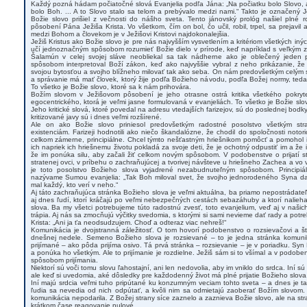
Každý pozná hádam počiatočné slová Evanjelia podľa Jána: „Na počiatku bolo Slovo, 
bolo Boh. ... A to Slovo stalo sa telom a prebývalo medzi nami.“ Takto je označený Je
Božie slovo prišiel z večnosti do nášho sveta. Tento jánovský prológ našiel plné r
pôsobení Pána Ježiša Krista. Vo všetkom, čím on bol, čo učil, robil, trpel, sa prejavil
medzi Bohom a človekom je v Ježišovi Kristovi najdokonalejšia.
Ježiš Kristus ako Božie slovo je pre nás najvyšším vysvetlením a kritériom všetkých in
učí jednoznačným spôsobom rozumieť Božie dielo v prírode, keď napríklad s veľkým z
Šalamún v celej svojej sláve neobliekal sa tak nádherne ako je oblečený jeden
spôsobom interpretoval Boží zákon, keď ako najvyššie vybral z neho prikázanie, 
svojou bytosťou a svojho blížneho milovať tak ako seba. On nám predovšetkým celým s
a správanie má mať človek, ktorý žije podľa Božieho návodu, podľa Božej normy, ted
To všetko je Božie slovo, ktoré sa k nám prihovára.
Božím slovom v Ježišovom pôsobení je jeho otrasne ostrá kritika všetkého pokry
egocentrického, ktorá je veľmi jasne formulovaná v evanjeliách. To všetko je Božie slo
Jeho kritické slová, ktoré povedal na adresu vtedajších farizejov, sú do poslednej bodky
kritizované javy sú i dnes veľmi rozšírené.
Ale on ako Božie slovo priniesol predovšetkým radostné posolstvo všetkým st
existenciám. Farizeji hodnotili ako niečo škandalózne, že chodil do spoločnosti notoric
celkom zámerne, principiálne. Chcel týmto nešťastným hriešnikom pomôcť a pomohol i
ich napriek ich hriešnemu životu pokladá za svoje deti, že je ochotný odpustiť im a že
že im ponúka silu, aby začali žiť celkom novým spôsobom. V podobenstve o prijatí 
stratenej ovci, v príbehu o zachraňujúcej a tvorivej návšteve u hriešneho Zachea a vo v
je toto posolstvo Božieho slova vyjadrené nezabudnuteľným spôsobom. Principiá
nazývame Sumou evanjelia: „Tak Boh miloval svet, že svojho jednorodeného Syna dal
mal každý, kto verí v neho.“
Aj táto zachraňujúca stránka Božieho slova je veľmi aktuálna, ba priamo nepostrádateľ
aj dnes ľudí, ktorí kráčajú po veľmi nebezpečných cestách sebazáhuby a ktorí nalie
slova. Ba my všetci potrebujeme túto radostnú zvesť, toto evanjelium, veď aj v našich
trápia. Aj nás sa zmocňujú výčitky svedomia, s ktorými si sami nevieme dať rady a pot
Krista: „Ani ja ťa neodsudzujem. Choď a odteraz viac nehreš!“
Komunikácia je dvojstranná záležitosť. O tom hovorí podobenstvo o rozsievačovi a št
dnešnej nedele. Semeno Božieho slova je rozsievané – to je jedna stránka komuni
prijímané – ako pôda prijíma osivo. Tá prvá stránka – rozsievanie – je v poriadku. Syn B
a ponúka ho všetkým. Ale to prijímanie je rozdielne. Ježiš sám si to všímal a v podob
spôsobom prijímania.
Niektorí sú voči tomu slovu ľahostajní, ani len nedovolia, aby im vniklo do srdca. Iní 
ale keď si uvedomia, aké dôsledky pre každodenný život má plné prijatie Božieho slova
Iní majú srdcia veľmi tuho pripútané ku konzumným veciam tohto sveta – a dnes je tak
ľudia sa nevedia od nich odpútať, a kvôli nim sa odmietajú zaoberať Božím slovom.
komunikácia nepodarila. Z Božej strany síce zaznelo a zaznieva Božie slovo, ale na st
krátkom čase reagovanie nulové.