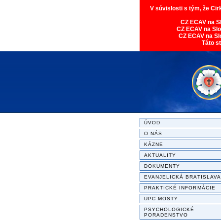
V súvislosti s tým, že Ci
CZ ECAV na S
CZ ECAV na Sl
CZ ECAV na Sl
Táto s
ÚVOD
O NÁS
KÁZNE
AKTUALITY
DOKUMENTY
EVANJELICKÁ BRATISLAVA
PRAKTICKÉ INFORMÁCIE
UPC MOSTY
PSYCHOLOGICKÉ
PORADENSTVO