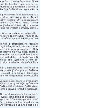
a to Slovo bolo u Boha a to Slovo
žiš Kristus, ktorý ako stelesnené
ozvinutie a potvrdenie v živote a
 ako živé Božie slovo. Komunikácia
ých prejavov Božieho slova. On nás
myslom pre krásu povedal, že ani
 poľný kvietok. On jednoznačným
že máme Pána Boha milovať celou
vojím bytím ukázal, aký charakter
a ako má vyzerať normálny človek.
teckého, povrchného, sebeckého,
vo, ktoré sa prihovára i nám dnes.
 aktuálne a platné i dnes, lebo tie
rateným a stroskotaným ľudským
ky hriešnych ľudí, ale on to robil
m. Priniesol im posolstvo, že Boh
 ich pozýva na novú cestu života a
strateného syna, v podobenstve o
iacerých ďalších statiach evanjelií
lne je ono vyjadrené v tom, čo
, aby nezahynul, ale večný život
ná i v dnešnej dobe. Veď koľko je
havo potrebujú túto pomoc Božieho
 životoch je toľko vecí, ktoré nás
rebujeme kompetentné slovo Ježiša
vorakej pôde, ktoré je evanjeliom
kácie, a je aj nejakým spôsobom
oží prišiel a priniesol Božie slovo
enstve podáva prehľad o rozličných
sú Božím slovom spočiatku nadšení,
, rýchlo ochladnú a odchádzajú.
ých vecí čím ďalej tým viac. Takí
 Vo všetkých týchto prípadoch sa
rane človeka je buď hneď alebo po