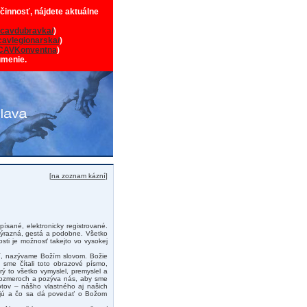
 činnosť, nájdete aktuálne
cavdubravka/
)
avlegionarska/
)
CAVKonventna
)
umenie.
[
na zoznam kázní
]
sané, elektronicky registrované.
výrazná, gestá a podobne. Všetko
ti je možnosť takejto vo vysokej
rí, nazývame Božím slovom. Božie
sme čítali toto obrazové písmo,
rý to všetko vymyslel, premyslel a
h rozmeroch a pozýva nás, aby sme
otov – nášho vlastného aj našich
edujú a čo sa dá povedať o Božom