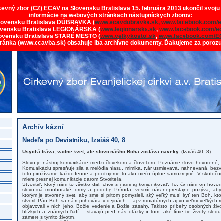
rkevný zbor (CZ) ECAV na Slovensku Bratislava 15. februára 2013 ukončil svoju
informácie na webových stránkach nástupníckych zborov:
lovensku Bratislava DÚBRAVKA (
www.ecavdubravka.sk,
www.facebook.com/e
ovensku Bratislava LEGIONÁRSKA (
www.legionarska.sk
,
www.facebook.com/ec
ovensku Bratislava STARÉ MESTO (
www.velkykostol.sk
,
www.facebook.com/E
tránka (www.ecavba.sk) obsahuje iba archívne dokumenty. Ďakujeme za poroz
Archív kázní
Nedeľa po Deviatniku, Izaiáš 40, 8
Usychá tráva, vädne kvet, ale slovo nášho Boha zostáva naveky.
(Izaiáš 40, 8)
Slovo je nástroj komunikácie medzi človekom a človekom. Poznáme slovo hovorené, pí
Komunikáciu spresňuje sila a melódia hlasu, mimika, tvár usmievavá, nahnevaná, bez
toto používame každodenne a pociťujeme to ako niečo úplne samozrejmé. V skutočnos
miere presnej komunikácie darom Stvoriteľa.
Stvoriteľ, ktorý nám to všetko dal, chce s nami aj komunikovať. To, čo nám on hovo
slovo má mnohoraké formy a podoby. Príroda, vesmír nás neprestajne pozýva, aby 
ktorým je stvorený svet, aby sme si pritom pomysleli, aký veľký musí byť ten Boh, kto
stvoril. Pán Boh sa nám prihovára v dejinách – aj v miniatúrnych aj vo veľmi veľkýc
objavovali v nich jeho, Božie vedenie a Božie zásahy. Takisto príbehy osobných živ
blízkych a známych ľudí – stavajú pred nás otázky o tom, aké línie tie životy sl
zámere s týmito životmi.