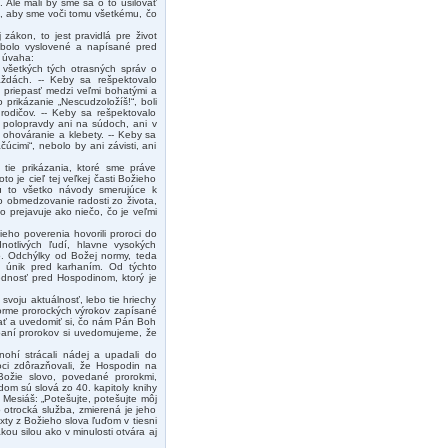
. Ale mali by sme sa o to usilovať
, aby sme voči tomu všetkému, čo
ákon, to jest pravidlá pre život
i bolo vyslovené a napísané pred
a úvaha:
 všetkých tých otrasných správ o
raždách. -- Keby sa rešpektovalo
á priepasť medzi veľmi bohatými a
prikázanie „Nescudzoložíš!“, boli
 rodičov. -- Keby sa rešpektovalo
a polopravdy ani na súdoch, ani v
 ohováranie a klebety. -- Keby sa
úcimi“, nebolo by ani závisti, ani
tie prikázania, ktoré sme práve
o je cieľ tej veľkej časti Božieho
ú to všetko návody smerujúce k
o obmedzovanie radosti zo života,
o prejavuje ako niečo, čo je veľmi
žieho poverenia hovorili proroci do
dnotlivých ľudí, hlavne vysokých
o. Odchýlky od Božej normy, teda
o únik pred karhaním. Od týchto
ednosť pred Hospodinom, ktorý je
 svoju aktuálnosť, lebo tie hriechy
orme prorockých výrokov zapísané
acať a uvedomiť si, čo nám Pán Boh
ápaní prorokov si uvedomujeme, že
nohí strácali nádej a upadali do
oci zdôrazňovali, že Hospodin na
Božie slovo, povedané prorokmi,
om sú slová zo 40. kapitoly knihy
u Mesiáš: „Potešujte, potešujte môj
 otrocká služba, zmierená je jeho
exty z Božieho slova ľuďom v tiesni
kou silou ako v minulosti otvára aj