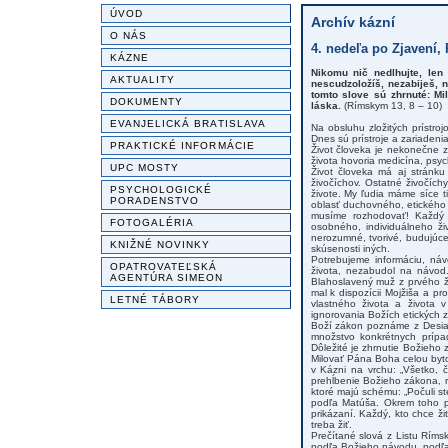
ÚVOD
Archív kázní
O NÁS
4. nedeľa po Zjavení,
KÁZNE
Nikomu nič nedlhujte, len 
AKTUALITY
nescudzoložíš, nezabiješ, 
tomto slove sú zhrnuté: Mi
DOKUMENTY
láska.
(Rímskym 13, 8 – 10)
EVANJELICKÁ BRATISLAVA
Na obsluhu zložitých prístr
Dnes sú prístroje a zariadeni
PRAKTICKÉ INFORMÁCIE
Život človeka je nekonečne z
života hovoria medicína, psyc
UPC MOSTY
Život človeka má aj stránku
živočíchov. Ostatné živočíc
PSYCHOLOGICKÉ
živote. My ľudia máme síce t
PORADENSTVO
oblasť duchovného, etického ž
musíme rozhodovať! Každý d
FOTOGALÉRIA
osobného, individuálneho ži
nerozumné, tvorivé, budujúce,
KNIŽNÉ NOVINKY
skúsenosti iných.
Potrebujeme informáciu, ná
OPATROVATEĽSKÁ
života, nezabudol na návod
AGENTÚRA SIMEON
Blahoslavený muž z prvého 
mal k dispozícii Mojžiša a pr
LETNÉ TÁBORY
vlastného života a života 
ignorovania Božích etických 
Boží zákon poznáme z Desiati
množstvo konkrétnych prípad
Dôležité je zhrnutie Božieho 
Milovať Pána Boha celou bytos
v Kázni na vrchu: „Všetko, č
prehĺbenie Božieho zákona, ra
ktoré majú schému: „Počuli st
podľa Matúša. Okrem toho pr
prikázaní. Každý, kto chce ž
treba žiť.
Prečítané slová z Listu Ríms
podľa Božieho návodu, podľa 