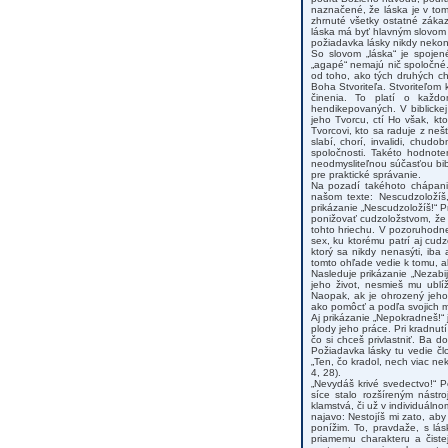
naznačené, že láska je v tom
zhrnuté všetky ostatné záka
láska má byť hlavným slovom 
požiadavka lásky nikdy nekon
So slovom „láska“ je spojen
„agapé“ nemajú nič spoločné.
od toho, ako tých druhých ch
Boha Stvoriteľa. Stvoriteľo
činenia. To platí o každ
hendikepovaných. V biblickej
jeho Tvorcu, ctí Ho však, k
Tvorcovi, kto sa raduje z neš
slabí, chorí, invalidi, chudo
spoločnosti. Takéto hodnot
neodmysliteľnou súčasťou bib
pre praktické správanie.
Na pozadí takéhoto chápani
našom texte: Nescudzoložíš
prikázanie „Nescudzoložíš!“ P
ponižovať cudzoložstvom, že
tohto hriechu. V pozoruhodne
sex, ku ktorému patrí aj cudz
ktorý sa nikdy nenasýti, ib
tomto ohľade vedie k tomu, a
Nasleduje prikázanie „Nezabij
jeho život, nesmieš mu ublí
Naopak, ak je ohrozený jeho 
ako pomôcť a podľa svojich m
Aj prikázanie „Nepokradneš!“ 
plody jeho práce. Pri kradnut
čo si chceš privlastniť. Ba d
Požiadavka lásky tu vedie čl
„Ten, čo kradol, nech viac ne
4, 28).
„Nevydáš krivé svedectvo!“ 
síce stalo rozšíreným nástr
klamstvá, či už v individuál
najavo: Nestojíš mi zato, aby
ponížim. To, pravdaže, s lá
priamemu charakteru a čiste