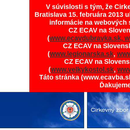
V súvislosti s tým, že Ci
Bratislava 15. februára 2013 u
informácie na webových 
CZ ECAV na Slove
(
www.ecavdubravka.sk,
w
CZ ECAV na Slovens
(
www.legionarska.sk
,
www
CZ ECAV na Slovens
(
www.velkykostol.sk
,
www
Táto stránka (www.ecavba.s
Ďakujeme