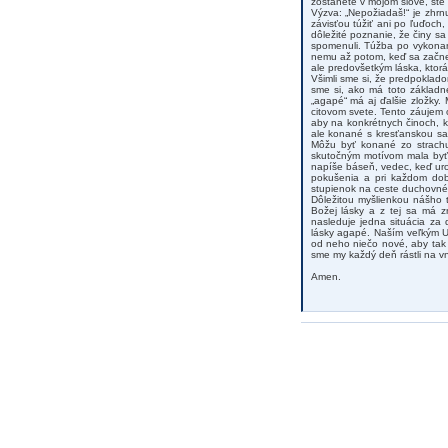
zostanete v mojom slove, ste 
Výzva: „Nepožiadaš!“ je zhr
závisťou túžiť ani po ľuďoch,
dôležité poznanie, že činy sa
spomenuli. Túžba po vykonan
nemu až potom, keď sa začne v
ale predovšetkým láska, ktorá
Všimli sme si, že predpokladom
sme si, ako má toto základn
„agapé“ má aj ďalšie zložky
citovom svete. Tento záujem 
aby na konkrétnych činoch, k
ale konané s kresťanskou sa
Môžu byť konané zo strachu
skutočným motívom mala byť 
napíše báseň, vedec, keď urob
pokušenia a pri každom dobr
stupienok na ceste duchovné
Dôležitou myšlienkou nášho t
Božej lásky a z tej sa má z
nasleduje jedna situácia za
lásky agapé. Naším veľkým Uč
od neho niečo nové, aby tak 
sme my každý deň rástli na v
Amen.