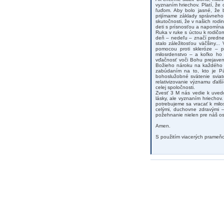
vyznaním hriechov. Platí, že
ľuďom. Aby bolo jasné, že b
prijímame základy správneho
skutočnosti, že v našich rod
deti s prísnosťou a napomína
Ruka v ruke s úctou k rodičo
deň – nedeľu – značí predne
stalo záležitosťou väčšiny.
pomocou proti skleróze – p
milosrdenstvo – a koľko ho
vďačnosť voči Bohu prejaven
Božieho nároku na každého z
zabúdaním na to, kto je P
bohoslužobné svätenie sviat
relativizovanie významu ďal
celej spoločnosti.
Zvesť 3 M nás vedie k uvedo
lásky, ale vyznaním hriechov
potrebujeme sa vracať k milo
celými, duchovne zdravými –
požehnanie nielen pre náš osob
Amen.
S použitím viacerých prameňo