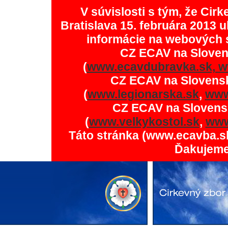
V súvislosti s tým, že Ci
Bratislava 15. februára 2013 u
informácie na webových 
CZ ECAV na Slove
(
www.ecavdubravka.sk,
w
CZ ECAV na Slovens
(
www.legionarska.sk
,
www
CZ ECAV na Slovens
(
www.velkykostol.sk
,
www
Táto stránka (www.ecavba.s
Ďakujeme