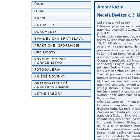
ÚVOD
Archív kázní
O NÁS
Nedeľa Deviatnik, 3. M
KÁZNE
Milí bratia a milé sestry!
AKTUALITY
Biblia nie je jedna kniha, al
napríklad evanjeliá a žalmy. N
DOKUMENTY
je aj 3 M.
V nej obsiahnuté predpisy o 
EVANJELICKÁ BRATISLAVA
textov by sme však iba ťažko c
10, 10.14) alebo, že bez obete
PRAKTICKÉ INFORMÁCIE
Aj o 3 M, napriek tomu, že 
poučenie bolo napísané, aby
UPC MOSTY
vdýchnuté od Boha (je) aj uži
a spôsobný na všetko dobré“ 
PSYCHOLOGICKÉ
Centrálne poučenie z 3 M sa 
PORADENSTVO
som svätý.“ Pojem „svätý“ z
princípu: Jedine Písmo (je n
FOTOGALÉRIA
iba v 3 M spomína 152 krát. S
Svätosť pre nás značí odde
KNIŽNÉ NOVINKY
nepatriť svetu a jeho spôsobu
(A) Svätí nie sme, lebo sme s
OPATROVATEĽSKÁ
nás nové stvorenia, vykúpil a 
AGENTÚRA SIMEON
ktorá je dielňou Ducha Svät
hriešnym pomáha stať sa cel
LETNÉ TÁBORY
svätosť, naše oddelenie sa 
Božiu svätosť.
Kým 1 M (Genesis – Kniha zro
Božieho z útrap otroctva v m
Božieho ľudu. Už prvé tri kni
Zároveň nám kladú pred oči a
nádejou a láskou. Sme svätí 
všeobecnej kresťanskej (verí
ktorí patria Svätému Bohu, m
(B) V 3 M je osobitne pol
každodennými vzťahmi medzi 
života, naše počínanie? Usil
menu Božích detí? Nenáleži
Ak chceme slúžiť Bohu, milov