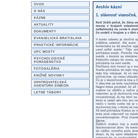
ÚVOD
Archív kázní
O NÁS
1. slávnosť vianočná, 
KÁZNE
Keď Ježiš počul, že Jána uv
AKTUALITY
mesta v krajoch zebulonsk
neftalimský na ceste k moru
DOKUMENTY
čo sedeli v krajine a v tôni 
EVANJELICKÁ BRATISLAVA
V tomto odseku je stručná s
zvláštna udalosť. Ale autor
PRAKTICKÉ INFORMÁCIE
komentára sa dá stručne vyjad
uzrel veľké svetlo.“ Táto v
UPC MOSTY
prichádza svetlo. Pretože Vi
svetlá, s ktorými sa stretá
PSYCHOLOGICKÉ
Kristovho vstupu do sveta, sy
PORADENSTVO
prichádza na svet svetlo.
Prečítaný text hovorí aj o tm
FOTOGALÉRIA
Svetlo prichádza do tejto tmy
tejto tmy vstupuje. Aj vo vi
KNIŽNÉ NOVINKY
nočnej tme, sa naraz ukázalo 
Čo je v skutočnosti tá tma a 
OPATROVATEĽSKÁ
V akej tme sa teda nachádza 
AGENTÚRA SIMEON
Najprv treba povedať, že až 
zvykne na všeličo a začne p
LETNÉ TÁBORY
nakoniec aj tá duchovná tma
neuvedomujú. Aj my, ktorí sa
ktorú si zatiaľ ako tmu ani
niečo v tomto svete nie je 
duchovnej tmy, v ktorej sa n
Až keď prichádza Kristus so 
teda prvá odpoveď na otázku,
neuvedomujeme. Prvý charakter
žijeme.
Ďalších znakov tmy a svetl
fascinovanosť zlom. Vo svet
do nášho zorného poľa dost
diváci. Aj my sami vkladám
prejavmi zla, je pochopiteľn