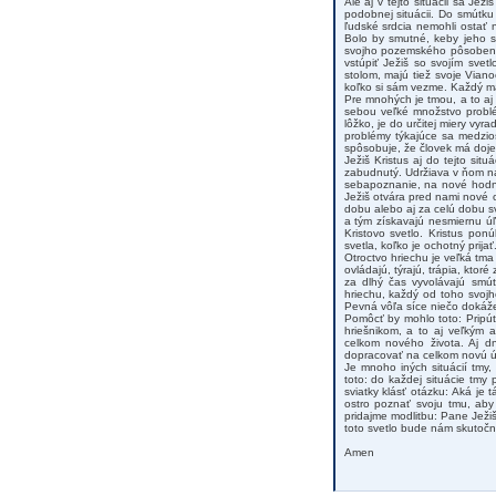
Ale aj v tejto situácii sa Jež
podobnej situácii. Do smútku 
ľudské srdcia nemohli ostať
Bolo by smutné, keby jeho sv
svojho pozemského pôsobenia
vstúpiť Ježiš so svojím sve
stolom, majú tiež svoje Viano
koľko si sám vezme. Každý má 
Pre mnohých je tmou, a to aj c
sebou veľké množstvo problém
lôžko, je do určitej miery vyr
problémy týkajúce sa medzio
spôsobuje, že človek má doje
Ježiš Kristus aj do tejto sit
zabudnutý. Udržiava v ňom n
sebapoznanie, na nové hodnot
Ježiš otvára pred nami nové o
dobu alebo aj za celú dobu svo
a tým získavajú nesmiernu úľ
Kristovo svetlo. Kristus po
svetla, koľko je ochotný prijať
Otroctvo hriechu je veľká tm
ovládajú, týrajú, trápia, kto
za dlhý čas vyvolávajú smút
hriechu, každý od toho svoj
Pevná vôľa síce niečo dokáž
Pomôcť by mohlo toto: Pripút
hriešnikom, a to aj veľkým 
celkom nového života. Aj dn
dopracovať na celkom novú ú
Je mnoho iných situácií tmy
toto: do každej situácie tmy 
sviatky klásť otázku: Aká j
ostro poznať svoju tmu, aby
pridajme modlitbu: Pane Ježiš
toto svetlo bude nám skutočn
Amen