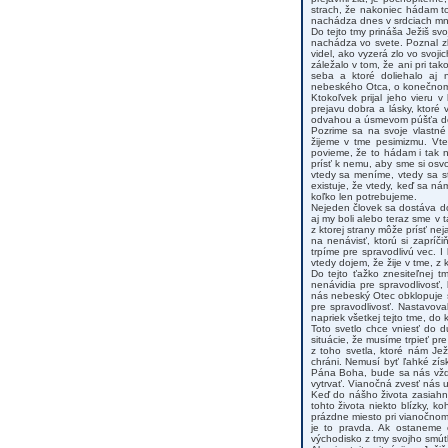
strach, že nakoniec hádam to
nachádza dnes v srdciach mno
Do tejto tmy prináša Ježiš sv
nachádza vo svete. Poznal zl
videl, ako vyzerá zlo vo svo
záležalo v tom, že ani pri ta
seba a ktoré doliehalo aj 
nebeského Otca, o konečnom v
Ktokoľvek prijal jeho vieru 
prejavu dobra a lásky, ktoré
odvahou a úsmevom púšťa do
Pozrime sa na svoje vlastné
žijeme v tme pesimizmu. Vt
povieme, že to hádam i tak 
prísť k nemu, aby sme si osvo
vtedy sa meníme, vtedy sa s
existuje, že vtedy, keď sa ná
koľko len potrebujeme.
Nejeden človek sa dostáva do
aj my boli alebo teraz sme v t
z ktorej strany môže prísť ne
na nenávisť, ktorú si zapríč
trpíme pre spravodlivú vec. I
vtedy dojem, že žije v tme, z k
Do tejto ťažko znesiteľnej t
nenávidia pre spravodlivosť,
nás nebeský Otec obklopuje sv
pre spravodlivosť. Nastavova
napriek všetkej tejto tme, do 
Toto svetlo chce vniesť do d
situácie, že musíme trpieť p
z toho svetla, ktoré nám Je
chráni. Nemusí byť ľahké zís
Pána Boha, bude sa nás vždy
vytrvať. Vianočná zvesť nás 
Keď do nášho života zasiahn
tohto života niekto blízky, k
prázdne miesto pri vianočnom 
je to pravda. Ak ostaneme 
východisko z tmy svojho smút