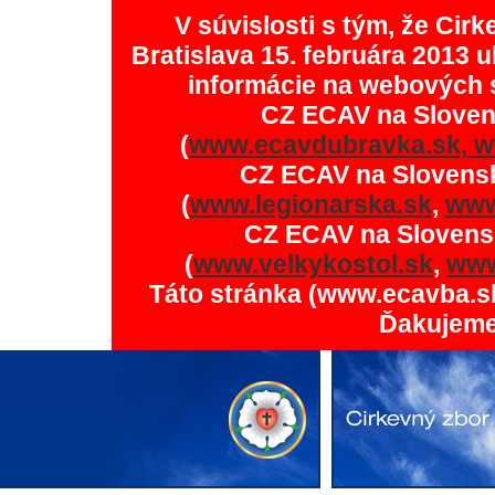
V súvislosti s tým, že Ci
Bratislava 15. februára 2013 u
informácie na webových 
CZ ECAV na Slove
(
www.ecavdubravka.sk,
w
CZ ECAV na Slovens
(
www.legionarska.sk
,
www
CZ ECAV na Slovens
(
www.velkykostol.sk
,
www
Táto stránka (www.ecavba.s
Ďakujeme