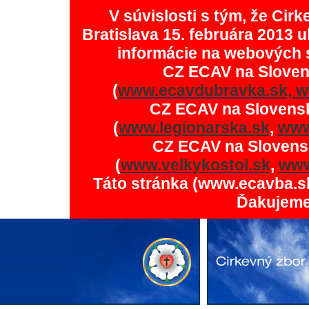
V súvislosti s tým, že Ci
Bratislava 15. februára 2013 u
informácie na webových 
CZ ECAV na Slove
(
www.ecavdubravka.sk,
w
CZ ECAV na Slovens
(
www.legionarska.sk
,
www
CZ ECAV na Slovens
(
www.velkykostol.sk
,
www
Táto stránka (www.ecavba.s
Ďakujeme