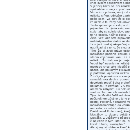
chce svojím posolstvom a pô
V jednej kázni sa ani zďale
symbolické obrazy z prečíta
Vidno to z príkazu, ktorý dal
osliatko s ňou; odviažte a pr
pošle späť.“ Zo slov, že si os
že nešlo o to, žeby bol unave
Tento spôsob jeho vstupu do 
pripomína, že týmto vstupom 
stalo, aby sa splnilo slovo pr
to na osliatku ťažnej oslice.
Židia. Veď, ako sme si poved
mali takpovediac dobre naštu
že vojaci rímskej okupačnej 
napríklad aj z toho, že s uzna
Tým, že si zvolil práve osl
mesiášske poslanie celkom i
silnom vojenskom koni, na a
osliatku. To však nie je prej
Vedel byť nesmierne kritick
metódou chce ako Mesiáš pô
násilia, ale pokojným získav
je potrebné, aj ostrou kritikou.
Z určitých poznámok v evanje
samaritánska dedina poskytnú
dovolenia prosiť Boha o oheň
pokarhal. Pri zatýkaní v Ge
od meča zahynie“. Pri pokúša
svetom. Toto nebola metóda 
Tým, že Mesiáš Ježiš odmieto
počiatočnom záujme o jeho po
postoj. Pokojné, nenásilné me
mesiášskom vstupe do Jeruzal
na cestu, iní sekali ratolesti
Dávidovmu! Požehnaný, ktorý
Mesiášovi to vlastne volajú
Mesiáša. Z Ježišovho pôsoben
či nejeden z tých, ktorí mu 
kričal: „Ukrižuj, ukrižuj ho!“
Ale aj my si môžeme klásť kr