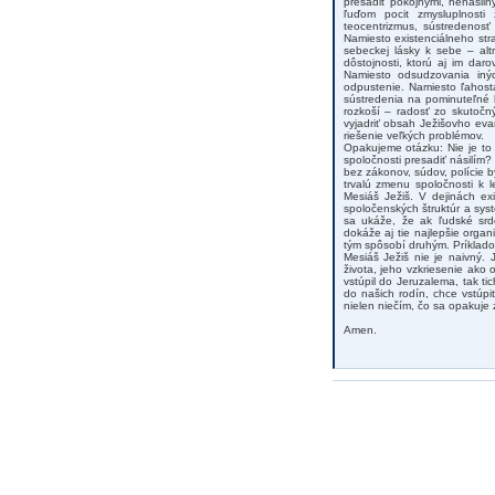
presadiť pokojnými, nenásil
ľuďom pocit zmysluplnosti
teocentrizmus, sústredenosť
Namiesto existenciálneho str
sebeckej lásky k sebe – alt
dôstojnosti, ktorú aj im da
Namiesto odsudzovania iný
odpustenie. Namiesto ľahost
sústredenia na pominuteľné 
rozkoší – radosť zo skutočn
vyjadriť obsah Ježišovho eva
riešenie veľkých problémov.
Opakujeme otázku: Nie je to
spoločnosti presadiť násilím?
bez zákonov, súdov, polície b
trvalú zmenu spoločnosti k 
Mesiáš Ježiš. V dejinách e
spoločenských štruktúr a sys
sa ukáže, že ak ľudské srd
dokáže aj tie najlepšie orga
tým spôsobí druhým. Príkladov
Mesiáš Ježiš nie je naivný. 
života, jeho vzkriesenie ako
vstúpil do Jeruzalema, tak t
do našich rodín, chce vstúp
nielen niečím, čo sa opakuje 
Amen.