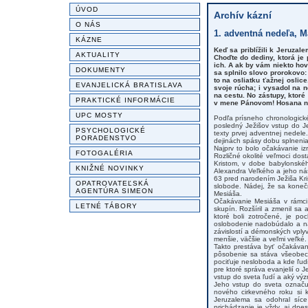
ÚVOD
Archív kázní
O NÁS
1. adventná nedeľa, Ma
KÁZNE
Keď sa priblížili k Jeruzal
AKTUALITY
Choďte do dediny, ktorá je 
ich. A ak by vám niekto hov
DOKUMENTY
sa splnilo slovo prorokovo:
to na osliatku ťažnej oslice
EVANJELICKÁ BRATISLAVA
svoje rúcha; i vysadol na ne
na cestu. No zástupy, ktoré
PRAKTICKÉ INFORMÁCIE
v mene Pánovom! Hosana na
UPC MOSTY
Podľa prísneho chronologick
posledný Ježišov vstup do Je
PSYCHOLOGICKÉ
texty prvej adventnej nedel
PORADENSTVO
dejinách spásy dobu splnenia
Najprv to bolo očakávanie i
FOTOGALÉRIA
Rozličné okolité veľmoci dost
Kristom, v dobe babylonskéh
KNIŽNÉ NOVINKY
Alexandra Veľkého a jeho nás
63 pred narodením Ježiša Kris
OPATROVATEĽSKÁ
slobode. Nádej, že sa koneč
AGENTÚRA SIMEON
Mesiáša.
Očakávanie Mesiáša v rámci
LETNÉ TÁBORY
skupín. Rozšíril a zmenil sa 
ktoré boli zotročené, je p
oslobodenie nadobúdalo a nad
závislostí a démonských vplyv
menšie, väčšie a veľmi veľké.
Takto prestáva byť očakávan
pôsobenie sa stáva všeobecn
pociťuje nesloboda a kde ľud
pre ktoré správa evanjelií 
vstup do sveta ľudí a aký vý
Jeho vstup do sveta označuj
nového cirkevného roku si 
Jeruzalema sa odohral síce
prichádzanie je vždy, aj dne