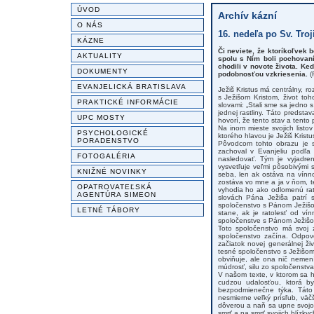
ÚVOD
Archív kázní
O NÁS
16. nedeľa po Sv. Troj
KÁZNE
Či neviete, že ktoríkoľvek 
AKTUALITY
spolu s Ním boli pochovan
chodili v novote života. K
DOKUMENTY
podobnosťou vzkriesenia.
(
EVANJELICKÁ BRATISLAVA
Ježiš Kristus má centrálny, r
s Ježišom Kristom, život to
PRAKTICKÉ INFORMÁCIE
slovami: „Stali sme sa jedno 
jednej rastliny. Táto predst
UPC MOSTY
hovorí, že tento stav a tent
Na inom mieste svojich listo
PSYCHOLOGICKÉ
ktorého hlavou je Ježiš Kristu
PORADENSTVO
Pôvodcom tohto obrazu je s
zachoval v Evanjeliu podľa 
FOTOGALÉRIA
nasledovať. Tým je vyjadre
vysvetľuje veľmi pôsobivými
KNIŽNÉ NOVINKY
seba, len ak ostáva na vínno
zostáva vo mne a ja v ňom, t
OPATROVATEĽSKÁ
vyhodia ho ako odlomenú rat
AGENTÚRA SIMEON
slovách Pána Ježiša patrí s
spoločenstvo s Pánom Ježišo
LETNÉ TÁBORY
stane, ak je ratolesť od v
spoločenstve s Pánom Ježišo
Toto spoločenstvo má svoj 
spoločenstvo začína. Odpove
začiatok novej generálnej ž
tesné spoločenstvo s Ježišom
obviňuje, ale ona nič nemení
múdrosť, silu zo spoločenstva
V našom texte, v ktorom sa ho
cudzou udalosťou, ktorá b
bezpodmienečne týka. Táto 
nesmierne veľký prísľub, väč
dôverou a naň sa upne svojo
smrť a na smrť svojich blízkyc