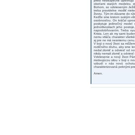
preto nebezpečne upevňujú n
obeťami starých modelov, s
Bohom, so vzkrieseným Ježiš
treba pravidelne modliť niel
životu. Tým im dávame do rú
Keďže sme krstom svätým všt
osobnosťou. On kráčal upros
poskytuje jedinečný model 
jednotlivostiach jeho postoje
napodobňovaním. Treba využi
Krista. Len ak my sami budem
nemu vtláča charakter všetk
aj pre ne má nesmiernu cenu
V boji o nový život sa môžem
rozličného druhu, aby sme len
nedal zlomiť a odviesť od no
nikdy nemali zlomiť a odviesť 
Vzkriesenie a nový život Pá
motivujúcou silou v boji o n
vzbudí v nás novú ochotu
charakterizovaná peknými pre
Amen.