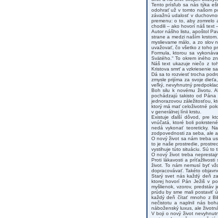
Tento prísľub sa nás týka eš
odohrať už v tomto našom poz
závažnú udalosť v duchovnom
premenu: o to, aby zomrelo a
chodili – ako hovorí náš text 
Autor nášho listu, apoštol Pa
strane a medzi naším krstom.
myslievame málo, a zo slov n
uvažovať, čo všetko z toho pr
Formula, ktorou sa vykonáva
Svätého.“ To okrem iného zn
Náš text ukazuje niečo z t
Kristova smrť a vzkriesenie 
Dá sa to rozviesť trocha pod
zmysle prijíma za svoje dieť
veľký, nevyhnutný predpokla
Boh silu k novému životu. A
pochádzajú takisto od Pána 
jednorazovou záležitosťou, kt
ktorý má mať celoživotné pok
v generálnej línii krstu.
Existuje ďalší dôvod, pre k
vnúčatá, ktoré boli pokrsten
nedá vykonať teoreticky. Na
zodpovednosti za seba, ale aj
O nový život sa nám treba usi
to je naše prostredie, prostr
vystihuje túto situáciu. Sú to 
O nový život treba neprestajn
Proti lákavosti a príťažlivos
život. To nám nemusí byť vž
dopracovávať. Takéto objavné
Starý svet nás každý deň za
ktorej hovorí Pán Ježiš v 
myšlienok, vzorov, predstáv
prúdu by sme mali postaviť ú
každý deň čítať mnoho z Bib
nečistotu a naplnil nás boh
náboženský luxus, ale životn
V boji o nový život nevyhnut