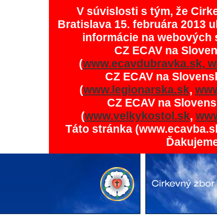
V súvislosti s tým, že Ci
Bratislava 15. februára 2013 u
informácie na webových 
CZ ECAV na Slove
(
www.ecavdubravka.sk,
w
CZ ECAV na Slovens
(
www.legionarska.sk
,
www
CZ ECAV na Slovens
(
www.velkykostol.sk
,
www
Táto stránka (www.ecavba.s
Ďakujeme