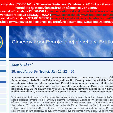
rkevný zbor (CZ) ECAV na Slovensku Bratislava 15. februára 2013 ukončil svoju
informácie na webových stránkach nástupníckych zborov:
lovensku Bratislava DÚBRAVKA (
www.ecavdubravka.sk,
www.facebook.com/e
ovensku Bratislava LEGIONÁRSKA (
www.legionarska.sk
,
www.facebook.com/ec
ovensku Bratislava STARÉ MESTO (
www.velkykostol.sk
,
www.facebook.com/E
tránka (www.ecavba.sk) obsahuje iba archívne dokumenty. Ďakujeme za poroz
Archív kázní
18. nedeľa po Sv. Trojici, Ján 10, 22 – 30
V Jeruzaleme nastali slávnosti posvätenia chrámu; a bola zima. Keď sa Ježi
Šalamúnovej, obkľúčili Ho Židia a spýtali sa Ho: Dokedy nám budeš držať dušu
povedz nám otvorene. Ježiš im riekol: Povedal som vám, a neveríte; skutky, k
svedčia o mne. Ale vy neveríte, pretože nie ste z mojich oviec. Moje ovce počúv
nasledujú ma. Ja im dávam večný život, a nezahynú naveky, a nikto mi ich nevyt
väčšie ako všetko, a nikto to nemôže vytrhnúť Otcovi z ruky. Ja a Otec sme jedno
V Jeruzaleme boli práve sviatky pamiatky posvätenia chrámu, Chanukka. Trvali niekoľko
spred približne dvesto rokov. Sýrsky panovník Antiochus Epifanes IV. chcel vtedy z
všetkých Židov previesť na vtedajšie pohanské náboženstvo. tým najhrubším spôs
Jeruzaleme. To bola strašná bolesť pre veriacich Židov. Neostali nečinní. Postavil
veľkých obetí sa zasadili za obnovu a zachovanie otcovského náboženstva. Po tr
Kristom, bol chrám očistený, posvätený, vrátený svojmu pôvodnému účelu. Jedným typi