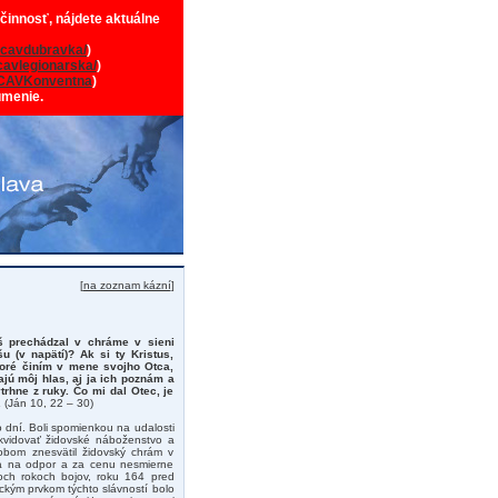
 činnosť, nájdete aktuálne
cavdubravka/
)
avlegionarska/
)
CAVKonventna
)
umenie.
[
na zoznam kázní
]
š prechádzal v chráme v sieni
 (v napätí)? Ak si ty Kristus,
toré činím v mene svojho Otca,
ajú môj hlas, aj ja ich poznám a
rhne z ruky. Čo mi dal Otec, je
.
(Ján 10, 22 – 30)
 dní. Boli spomienkou na udalosti
likvidovať židovské náboženstvo a
obom znesvätil židovský chrám v
i sa na odpor a za cenu nesmierne
och rokoch bojov, roku 164 pred
ckým prvkom týchto slávností bolo