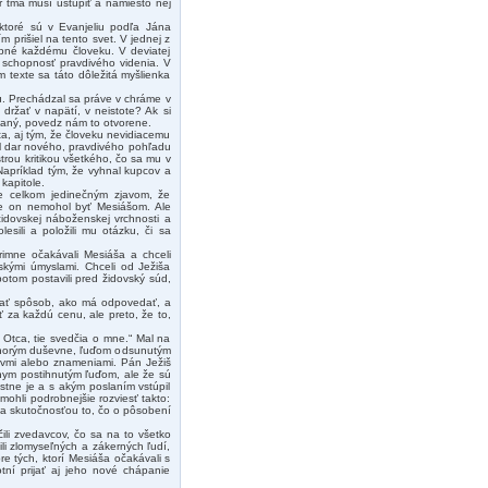
r tma musí ustúpiť a namiesto nej
 ktoré sú v Evanjeliu podľa Jána
 prišiel na tento svet. V jednej z
rebné každému človeku. V deviatej
u schopnosť pravdivého videnia. V
om texte sa táto dôležitá myšlienka
u. Prechádzal sa práve v chráme v
držať v napätí, v neistote? Ak si
azaný, povedz nám to otvorene.
ta, aj tým, že človeku nevidiacemu
ol dar nového, pravdivého pohľadu
trou kritikou všetkého, čo sa mu v
apríklad tým, že vyhnal kupcov a
kapitole.
je celkom jedinečným zjavom, že
áve on nemohol byť Mesiášom. Ale
židovskej náboženskej vrchnosti a
esili a položili mu otázku, či sa
primne očakávali Mesiáša a chceli
ľskými úmyslami. Chceli od Ježiša
otom postavili pred židovský súd,
ovať spôsob, ako má odpovedať, a
ť za každú cenu, ale preto, že to,
 Otca, tie svedčia o mne.“ Mal na
, chorým duševne, ľuďom odsunutým
divmi alebo znameniami. Pán Ježiš
étnym postihnutým ľuďom, ale že sú
stne je a s akým poslaním vstúpil
ohli podrobnejšie rozviesť takto:
táva skutočnosťou to, čo o pôsobení
ili zvedavcov, čo sa na to všetko
li zlomyseľných a zákerných ľudí,
pre tých, ktorí Mesiáša očakávali s
otní prijať aj jeho nové chápanie