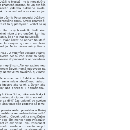
ežiš je Mesiáš - to je nerozlučne
 to znamená poznať, že On prináša
aždého jedného ľudského života.
ak, že sa rozhodne s celou svojou
de učeník Peter povedal Ježišovi:
í nerozlučne spolu. Uveriť znamená:
eť to aj premyslieť, vedieť to aj
 iba na tých niekoľko ľudí, ktorí
plnej miere aj pre dnešok. Len kto
anie, že on je naozaj Mesiáš.
me, môže čakať od neho? Na ktoré
e, to zaujíma aj nás dnes. Ježiš
edujú. Je im dávam večný život a
 hlas“. O mnohých veciach v rámci
isko. Ale sú veci, ktoré sa týkajú
nemôžeme dopracovať k odpovediam.
, neprijímam. Ale kto zaujme toto
v ktorom človek nemá odpovede na
y, neraz veľmi závažné, aj v rámci
sle a smerovaní ľudského života.
 zeme miluje absolútnou láskou.
a ľudstvo ako celok a človek ako
by nás priviedol k normálnemu,
ky k Pánu Bohu, prikázanie lásky k
dúcim princípom nášho etického,
to za dlhší čas uplatniť vo svojom
e lásky najlepšie zodpovedá tomu,
 prináša nielen posolstvo o Božej
predkladá nepredstaviteľne veľkú
aždého. Človek počíta s rozličnými
aby bolo čím menej nepredvídaných
nosť čo aké veľké, plnú zaistenosť
tného života a zo života svojich
lom poslednej nezaistenosti a