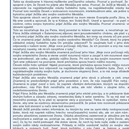
Takto sa dostávame k hlavnej myšlienke prečítaného odseku. Poznať a pochopiť, že J
spojené s tým, že človek ho prijme ako Mesiáša pre seba. Poznať, že Ježiš je Mesiáš,
odpovede na najzákladnejšie otázky ľudského bytia, na najzákladnejšie otázky k
Poznať toto nemôže človek v izolovanom rozumovom, intelektuálnom akte, ale jedine t
bytosťou prijať Ježiša ako svojho osobného Mesiáša.
Toto spojenie oboch vecí je pekne vyjadrené na inom mieste Evanjelia podľa Jána, k
My sme uverili a spoznali, že ty si Kristus, ten Svätý Boží. Uveriť a spoznať - to patr
osobne, celou svojou bytosťou prijať Ježiša ako svojho Mesiáša. Poznať znamená: vedi
slovami vyjadriť.
Toto sa nevzťahuje iba na Petra, ktorý povedal to krásne vyznanie, a nevzťahuje sa to
Pána Ježiša obklopili v Šalamúnovej stĺpovej sieni jeruzalemského chrámu, ale platí v 
je ochotný prijať Ježiša ako svojho osobného Mesiáša, len tomu sa otvoria oči pre pozn
Čo to znamená prijať Ježiša ako svojho osobného Mesiáša? Čo človek, ktorý ho prij
základné otázky ľudského bytia On prináša odpoveď? To zaujímalo ľudí v jeho dob
odpovedá v našom texte: „Moje ovce počúvajú môj hlas. Ja ich poznám a ony ma nasl
nezahynú naveky, nik mi ich nevytrhne z ruky.“
Prijať Ježiša ako svojho Mesiáša znamená počúvať jeho hlas: „Moje ovce počúvajú môj
svojho empirického života si vieme urobiť rozumový názor a zaujať k nim rozumové stanov
nie jednotlivostí, ale celku, globálu nášho života. Pri nich sa iba svojím rozumom 
Tam sme odkázaní na poznanie, ktoré prichádza spoza hraníc nášho rozumu.
Človek môže hrdo vyhlásiť: Nijaké poznanie, ktoré prichádza spoza hraníc môjho rozumu
stanovisko, ostáva bez odpovedí na najzákladnejšie otázky ľudského bytia. Život, 
najzákladnejšie otázky svojho bytia, je duchovne okyptený život, a to má svoje dôsledk
každodenných problémov.
Prijať Ježiša ako svojho Mesiáša znamená prijať jeho slová o pôvode a cieli, zmy
Znamená to predovšetkým prijať jeho posolstvo o tom, že nás najvyšší Pán neba i
Znamená to prijať zvesť o tom, že napriek všetkým deformáciám, ktorých sa dopúšť
jednotlivec, nás Pán Boh neodháňa od seba, ale robí všetko v záujme toho, a
nedeformovanému životu.
Prijať Pána Ježiša ako Mesiáša znamená prijať jeho etické princípy, a to prikázanie lás
druhým ľuďom a zásadu zdravej, nesebeckej lásky k sebe samému. To sa má stať ve
mravného postoja. Aj tu platí to spojenie viery a poznania: Treba to vyskúšať, treba 
živote, aby sme sa osobnou skúsenosťou presvedčili, že práve toto rozvinuté prikázani
ako sme boli stvorení a načo sme boli stvorení.
Mesiáš Ježiš prináša nielen informácie, ku ktorým by sme sa sami nikdy nedopracovali,
láske, ktorá má napriek nášmu hriechu nevyčerpateľnú tvorivú silu, ale on sám nám 
ponuku absolútnej zaistenosti života. Otázka absolútnej zaistenosti je aktuálna pre k
možnosťami a zaisťuje sa, poisťuje sa, aby bolo čím menej neistoty v jeho živote, 
vecí, čo by ho mohli prekvapiť. Ale dobre vieme, že nech by bolo naše úsilie o zaiste
svojím úsilím nikdy nedosiahneme. Príklady si môže uvedomiť každý zo svojho vlas
blízkych a známych ľudí. Smrť, ktorá každého z nás čaká, je faktom a symbo