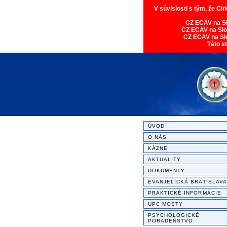
V súvislosti s tým, že Ci
CZ ECAV na S
CZ ECAV na Sl
CZ ECAV na Sl
Táto s
ÚVOD
O NÁS
KÁZNE
AKTUALITY
DOKUMENTY
EVANJELICKÁ BRATISLAVA
PRAKTICKÉ INFORMÁCIE
UPC MOSTY
PSYCHOLOGICKÉ
PORADENSTVO