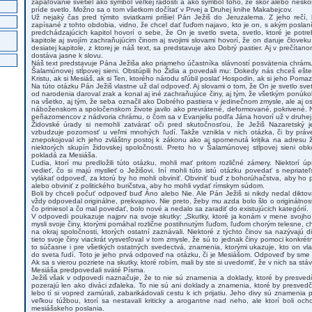
zapaľovanie svetiel ako symbol veľkej radosti a ako symbol toho, že skôr alebo neskô
príde svetlo. Možno sa o tom všetkom dočítať v Prvej a Druhej knihe Makabejcov.
Už nejaký čas pred týmito sviatkami prišiel Pán Ježiš do Jeruzalema. Z jeho rečí,
zapísané z tohto obdobia, vidno, že chcel dať ľuďom najavo, kto je on, s akým poslaním
predchádzajúcich kapitol hovorí o sebe, že On je svetlo sveta, svetlo, ktoré je pot
kapitole aj svojím zachraňujúcim činom aj svojimi slovami hovorí, že on daruje človek
desiatej kapitole, z ktorej je náš text, sa predstavuje ako Dobrý pastier. Aj v prečítan
dostáva jasne k slovu.
Náš text predstavuje Pána Ježiša ako priameho účastníka slávností posvätenia chrám
Šalamúnovej stĺpovej sieni. Obstúpili ho Židia a povedali mu: Dokedy nás chceš ešte 
Kristu, ak si Mesiáš, ak si Ten, ktorého národu sľúbil poslať Hospodin, ak si jeho Pom
Na túto otázku Pán Ježiš vlastne už dal odpoveď. Aj slovami o tom, že On je svetlo sve
od narodenia daroval zrak a konal aj iné zachraňujúce činy, aj tým, že všetkým ponúk
na všetko, aj tým, že seba označil ako Dobrého pastiera v jedinečnom zmysle, ale aj os
náboženskom a spoločenskom živote javilo ako prevrátené, deformované, pokrivené. N
peňazomencov z nádvoria chrámu, o čom sa v Evanjeliu podľa Jána hovorí už v druhej 
Židovské úrady si nemohli zatvárať oči pred skutočnosťou, že Ježiš Nazaretský 
vzbudzuje pozornosť u veľmi mnohých ľudí. Takže vznikla v nich otázka, či by pr
znepokojoval ich jeho zvláštny postoj k zákonu ako aj spomenutá kritika na adresu 
niektorých skupín židovskej spoločnosti. Preto ho v Šalamúnovej stĺpovej sieni obkol
pokladá za Mesiáša.
Ľudia, ktorí mu predložili túto otázku, mohli mať pritom rozličné zámery. Niektorí ú
vedieť, čo si majú myslieť o Ježišovi. Iní mohli túto istú otázku povedať s nepriate
vylákať odpoveď, za ktorú by ho mohli obviniť. Obviniť buď z bohorúhačstva, aby ho p
alebo obviniť z politického buričstva, aby ho mohli vydať rímskym súdom.
Boli by chceli počuť odpoveď buď Áno alebo Nie. Ale Pán Ježiš si nikdy nedal dikt
vždy odpovedal originálne, prekvapivo. Nie preto, žeby mu azda bolo šlo o originálnos
čo priniesol a čo mal povedať, bolo nové a nedalo sa zaradiť do existujúcich kategórií.
V odpovedi poukazuje najprv na svoje skutky: „Skutky, ktoré ja konám v mene svojho
mysli svoje činy, ktorými pomáhal rozlične postihnutým ľuďom, ľuďom chorým telesne
na okraj spoločnosti, ktorých ostatní zaznávali. Niektoré z týchto činov sa nazývajú 
tieto svoje činy viackrát vysvetľoval v tom zmysle, že sú to jednak činy pomoci konkr
to súčasne i pre všetkých ostatných svedectvá, znamenia, ktorými ukazuje, kto on vla
do sveta ľudí. Toto je jeho prvá odpoveď na otázku, či je Mesiášom. Odpoveď by sme m
Ak sa s vierou pozriete na skutky, ktoré robím, mali by ste si uvedomiť, že v nich sa s
Mesiáša predpovedali sväté Písma.
Ježiš však v odpovedi naznačuje, že to nie sú znamenia a doklady, ktoré by presvedč
pozerajú len ako diváci zďaleka. To nie sú ani doklady a znamenia, ktoré by presvedči
lebo tí si vopred zamúrali, zabarikádovali cestu k ich prijatiu. Jeho divy sú znamenia 
veľkou túžbou, ktorí sa nestavali kriticky a arogantne nad neho, ale ktorí boli och
mesiášskeho poslania.