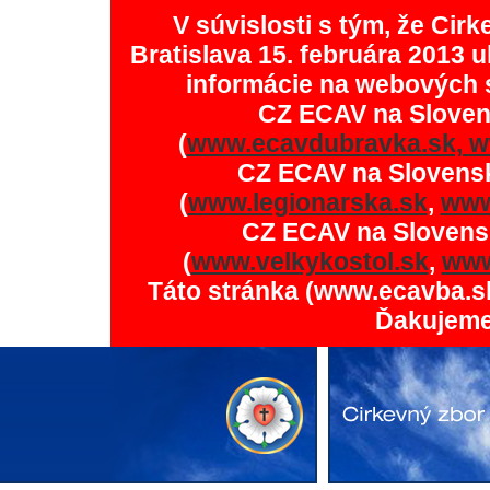
V súvislosti s tým, že Ci
Bratislava 15. februára 2013 u
informácie na webových 
CZ ECAV na Slove
(
www.ecavdubravka.sk,
w
CZ ECAV na Slovens
(
www.legionarska.sk
,
www
CZ ECAV na Slovens
(
www.velkykostol.sk
,
www
Táto stránka (www.ecavba.s
Ďakujeme