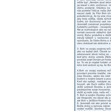
môže byť: „Nemám dosť skúsen
sa starať o deti, vnúčence, m
úlohu, poslanie. Otázkou na
nás posiela? Aká je naša úlo
viacerí zistili, že Pán Boh 
pokušením je, že by sme chcel
aby bola vyššia, rástla rých
ľuďmi, ich duchovný rast ne
Jeremiáš zvestoval posolstvo
ľudského pohľadu - neúspešný 
Nie je rozhodujúce ako sa naš
nemali navonok viditeľnú úl
verný, Bohu poslušný a slúž
minulý týždeň v nemocnici 
vyznávam, že ľúbim Boha a i
vieru dokázali tak slobodne a
3. Boh vo svojej osobnej reči 
ako na každý deň. Človek to 
adresované slová neboj sa. 
keď jeho dcéra umrela (Neboj 
povedal anjel ženám pri hrobe
sa. To nie je nejaké ľudské u
toho boli vedomí aj my, že Bo
4.Boh vo svojej osobnej re
povolaní proroka Izaiáša, ni
ústa človeku, alebo kto robi
budem s tvojimi ústami a pouč
Keď vás vydajú, netrápte sa
hovoriť, ale Duch vášho Otc
Ježiš uzdravil človeka a je
predstavíme svoje hovorenie
vložiť aj naše ústa, našu reč
5. Boh si svojho človeka och
ale Hospodin mu dával silu a
ale Boh v Ježišovi Kristovi n
6. Jeremiáš má ako prorok sa
Božie dcéry a synovia máme s
vedieť rozlíšiť, ktorému čl