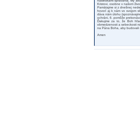
následkami správania. My ako
Kristovi, osobne v našom ži
Pamätajme si z dnešnej nede
hovorí aj k nám vo svojom sl
dáva nám úlohu (spoznávajme 
ochráni, 6. pomôže prekonáva
Ďakujme za to, že Boh hľad
obmedzenosti a sebeckosti ro
na Pána Boha, aby budovali n
Amen