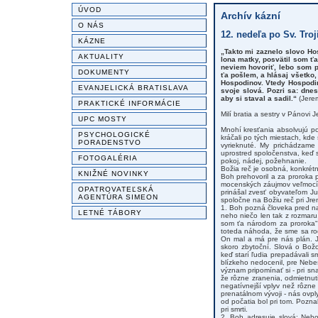
ÚVOD
Archív kázní
O NÁS
12. nedeľa po Sv. Troj
KÁZNE
„Takto mi zaznelo slovo Hos
AKTUALITY
lona matky, posvätil som ť
neviem hovoriť, lebo som p
DOKUMENTY
ťa pošlem, a hlásaj všetko,
Hospodinov. Vtedy Hospodin 
EVANJELICKÁ BRATISLAVA
svoje slová. Pozri sa: dnes
aby si staval a sadil.“
(Jerem
PRAKTICKÉ INFORMÁCIE
Milí bratia a sestry v Pánovi Je
UPC MOSTY
Mnohí kresťania absolvujú poz
PSYCHOLOGICKÉ
kráčali po tých miestach, kde 
PORADENSTVO
vyrieknuté. My prichádzame
uprostred spoločenstva, keď s
FOTOGALÉRIA
pokoj, nádej, požehnanie.
Božia reč je osobná, konkrétn
KNIŽNÉ NOVINKY
Boh prehovoril a za proroka p
mocenských záujmov veľmocí:
OPATROVATEĽSKÁ
prinášal zvesť obyvateľom Ju
AGENTÚRA SIMEON
spoločne na Božiu reč pri Jrem
1. Boh pozná človeka pred n
LETNÉ TÁBORY
neho niečo len tak z rozmaru,
som ťa národom za proroka“ 
toteda náhoda, že sme sa rod
On mal a má pre nás plán. J
skoro zbytoční. Slová o Bož
keď starí ľudia prepadávali 
blízkeho nedocenil, pre Nebes
význam pripomínať si - pri sn
že rôzne zranenia, odmietnuti
negatívnejší vplyv než rôzne
prenatálnom vývoji - nás ovpl
od počatia bol pri tom. Poznal
pri smrti.
2. Boh adresuje slová: Neho