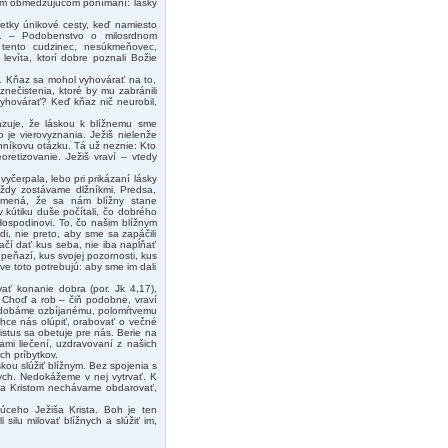
čnom obmedzujúcom ponímaní: lásky
tky únikové cesty, keď namiesto
eh. – Podobenstvo o milosrdnom
ve tento cudzinec, nesúkmeňovec,
levíta, ktorí dobre poznali Božie
os. Kňaz sa mohol vyhovárať na to,
nečistenia, ktoré by mu zabránili
vyhovárať? Keď kňaz nič neurobil,
kazuje, že láskou k blížnemu sme
 je vierovyznania. Ježiš nielenže
onníkovu otázku. Tá už neznie: Kto
oretizovanie. Ježiš vraví – vtedy
čerpala, lebo pri prikázaní lásky
vždy zostávame dlžníkmi. Predsa,
amená, že sa nám blížny stane
 kútiku duše počítali, čo dobrého
ospodinovi. To, čo našim blížnym
i, nie preto, aby sme sa zapáčili
ačí dať kus seba, nie iba napĺňať
peňazí, kus svojej pozornosti, kus
ve toto potrebujú: aby sme im dali
ať konanie dobra (por. Jk 4,17),
. Choď a rob – čiň podobne, vraví
podobáme ozbíjanému, polomŕtvemu
Chce nás olúpiť, orabovať o večné
istus sa obetuje pre nás. Berie na
mi liečení, uzdravovaní z našich
ch príbytkov.
kou slúžiť blížnym. Bez spojenia s
dych. Nedokážeme v nej vytrvať. K
k sa Kristom nechávame obdarovať,
úceho Ježiša Krista. Boh je ten
ilu milovať blížnych a slúžiť im,