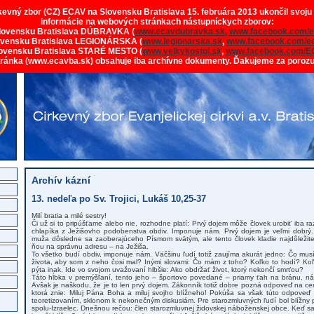
rkevný zbor (CZ) ECAV na Slovensku Bratislava 15. februára 2013 ukončil svoju
informácie na webových stránkach nástupníckych zborov:
lovensku Bratislava DÚBRAVKA (
www.ecavdubravka.sk,
www.facebook.com/e
ovensku Bratislava LEGIONÁRSKA (
www.legionarska.sk
,
www.facebook.com/ec
ovensku Bratislava STARÉ MESTO (
www.velkykostol.sk
,
www.facebook.com/E
tránka (www.ecavba.sk) obsahuje iba archívne dokumenty. Ďakujeme za poroz
Archív kázní
13. nedeľa po Sv. Trojici, Lukáš 10,25-37
Milí bratia a milé sestry!
Či už si to pripúšťame alebo nie, rozhodne platí: Prvý dojem môže človek urobiť iba r
chlapíka z Ježišovho podobenstva obdiv. Imponuje nám. Prvý dojem je veľmi dobrý
muža dôsledne sa zaoberajúceho Písmom svätým, ale tento človek kladie najdôležitej
ňou na správnu adresu – na Ježiša.
To všetko budí obdiv, imponuje nám. Väčšinu ľudí totiž zaujíma akurát jedno: Čo musí
života, aby som z neho čosi mal? Inými slovami: Čo mám z toho? Koľko to hodí? Ko
pýta inak. Ide vo svojom uvažovaní hlbšie: Ako obdržať život, ktorý nekončí smrťou?
Táto hĺbka v premýšľaní, tento jeho – športovo povedané – priamy ťah na bránu, n
Avšak je naškodu, že je to len prvý dojem. Zákonník totiž dobre pozná odpoveď na ce
ktorá znie: Miluj Pána Boha a miluj svojho blížneho! Pokúša sa však túto odpoveď
teoretizovaním, sklonom k nekonečným diskusiám. Pre starozmluvných ľudí bol blížny
spolu-Izraelec. Dnešnou rečou: člen starozmluvnej židovskej náboženskej obce. Keď s