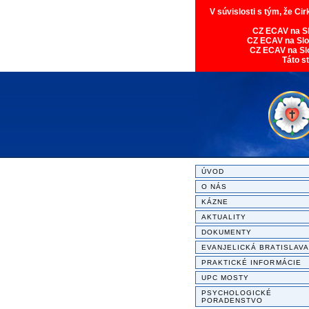
V súvislosti s tým, že Ci
CZ ECAV na S
CZ ECAV na Sl
CZ ECAV na Sl
Táto s
ÚVOD
O NÁS
KÁZNE
AKTUALITY
DOKUMENTY
EVANJELICKÁ BRATISLAVA
PRAKTICKÉ INFORMÁCIE
UPC MOSTY
PSYCHOLOGICKÉ
PORADENSTVO