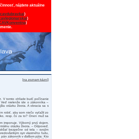
 činnosť, nájdete aktuálne
cavdubravka/
)
avlegionarska/
)
CAVKonventna
)
umenie.
[
na zoznam kázní
]
az. V tomto ohľade budí počínanie
. Veď nielenže ide o zákonníka –
šiu otázku života. A obracia sa s
m robiť, aby som niečo vyťažil zo
ľko, resp. čo za to? Onen muž sa
ám imponuje. Výborný prvý dojem.
ntrálnu otázku života. – Odpoveď,
 držať bezpečne od tela – svojím
 predovšetkým syn vlastného ľudu,
a pán zákonník v ďalšom pýta: Kto