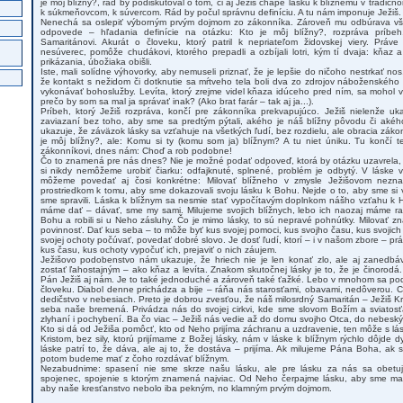
je môj blížny?, rád by podiskutoval o tom, či aj Ježiš chápe lásku k blížnemu v tradi
k súkmeňovcom, k súvercom. Rád by počul správnu definíciu. A tu nám imponuje Ježiš.
Nenechá sa oslepiť výborným prvým dojmom zo zákonníka. Zároveň mu odbúrava vše
odpovede – hľadania definície na otázku: Kto je môj blížny?, rozpráva príb
Samaritánovi. Akurát o človeku, ktorý patril k nepriateľom židovskej viery. Prá
nesúverec, pomôže chudákovi, ktorého prepadli a ozbíjali lotri, kým tí dvaja: kňaz a 
prikázania, úbožiaka obišli.
Iste, mali solídne výhovorky, aby nemuseli priznať, že je lepšie do ničoho nestrkať n
že kontakt s nežidom či dotknutie sa mŕtveho tela boli dva zo zdrojov náboženského z
vykonávať bohoslužby. Levíta, ktorý zrejme videl kňaza idúceho pred ním, sa mohol 
prečo by som sa mal ja správať inak? (Ako brat farár – tak aj ja...).
Príbeh, ktorý Ježiš rozpráva, končí pre zákonníka prekvapujúco. Ježiš nielenže u
zaviazaní bez toho, aby sme sa predtým pýtali, akého je náš blížny pôvodu či akého
ukazuje, že záväzok lásky sa vzťahuje na všetkých ľudí, bez rozdielu, ale obracia zák
je môj blížny?, ale: Komu si ty (komu som ja) blížnym? A tu niet úniku. Tu končí te
zákonníkovi, dnes nám: Choď a rob podobne!
Čo to znamená pre nás dnes? Nie je možné podať odpoveď, ktorá by otázku uzavrela, vy
si nikdy nemôžeme urobiť čiarku: odfajknuté, splnené, problém je odbytý. V láske 
môžeme povedať aj čosi konkrétne: Milovať blížneho v zmysle Ježišovom nezn
prostriedkom k tomu, aby sme dokazovali svoju lásku k Bohu. Nejde o to, aby sme si v
sme spravili. Láska k blížnym sa nesmie stať vypočítavým doplnkom nášho vzťahu k H
máme dať – dávať, sme my sami. Milujeme svojich blížnych, lebo ich naozaj máme rad
Bohu a robili si u Neho zásluhy. Čo je mimo lásky, to sú nepravé pohnútky. Milovať zn
povinnosť. Dať kus seba – to môže byť kus svojej pomoci, kus svojho času, kus svojich 
svojej ochoty počúvať, povedať dobré slovo. Je dosť ľudí, ktorí – i v našom zbore – prá
kus času, kus ochoty vypočuť ich, prejaviť o nich záujem.
Ježišovo podobenstvo nám ukazuje, že hriech nie je len konať zlo, ale aj zanedbáv
zostať ľahostajným – ako kňaz a levíta. Znakom skutočnej lásky je to, že je činorodá
Pán Ježiš aj nám. Je to také jednoduché a zároveň také ťažké. Lebo v mnohom sa 
človeku. Diabol denne prichádza a bije – ráňa nás starosťami, obavami, nedôverou. 
dedičstvo v nebesiach. Preto je dobrou zvesťou, že náš milosrdný Samaritán – Ježiš Kr
seba naše bremená. Privádza nás do svojej cirkvi, kde sme slovom Božím a sviatosťa
zlyhaní i pochybení. Ba čo viac – Ježiš nás vedie až do domu svojho Otca, do nebeský
Kto si dá od Ježiša pomôcť, kto od Neho prijíma záchranu a uzdravenie, ten môže s lás
Kristom, bez sily, ktorú prijímame z Božej lásky, nám v láske k blížnym rýchlo dôjde 
láske patrí to, že dáva, ale aj to, že dostáva – prijíma. Ak milujeme Pána Boha, a
potom budeme mať z čoho rozdávať blížnym.
Nezabudnime: spasení nie sme skrze našu lásku, ale pre lásku za nás sa obetuj
spojenec, spojenie s ktorým znamená najviac. Od Neho čerpajme lásku, aby sme mali s
aby naše kresťanstvo nebolo iba pekným, no klamným prvým dojmom.