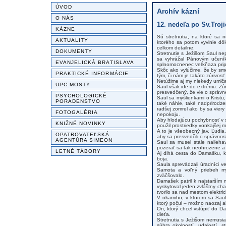
ÚVOD
Archív kázní
O NÁS
12. nedeľa po Sv.Troji
KÁZNE
Sú stretnutia, na ktoré sa 
AKTUALITY
ktorého sa potom vyvinie dôl
celkom detailne.
DOKUMENTY
Stretnutie s Ježišom Saul ne
sa vyhrážal Pánovým učeníko
EVANJELICKÁ BRATISLAVA
splnomocnenec veľkňaza prip
Skôr, ako vylúčime, že by sm
PRAKTICKÉ INFORMÁCIE
tým, či nám je takáto zúrivosť
Netúžime aj my niekedy umlča
UPC MOSTY
Saul však ide do extrému. Zú
presvedčený, že vie o správnej
PSYCHOLOGICKÉ
Saul sa myšlienkami o Kristu
PORADENSTVO
také náhle, také nadprirodz
radšej zomrel ako by sa viery
FOTOGALÉRIA
nepokoju.
Aby hlodajúcu pochybnosť v s
KNIŽNÉ NOVINKY
použil prostriedky vonkajšej m
A to je všeobecný jav. Ľudia
OPATROVATEĽSKÁ
aby sa presvedčili o správnosti
AGENTÚRA SIMEON
Saul sa musel stále nalieha
pozerať sa tak neohrozene a 
LETNÉ TÁBORY
Aj dlhá cesta do Damašku, k
boja.
Saula sprevádzali úradníci ve
Samota a voľný priebeh myš
zväčšovalo.
Damašek patril k najstarším 
vyskytoval jeden zvláštny ch
tvorilo sa nad mestom elektri
V okamihu, v ktorom sa Saul k
ktorý počul – možno naozaj a
On, ktorý chcel vstúpiť do D
dieťa.
Stretnutia s Ježišom nemusia
súhra okolností, udalostí, s