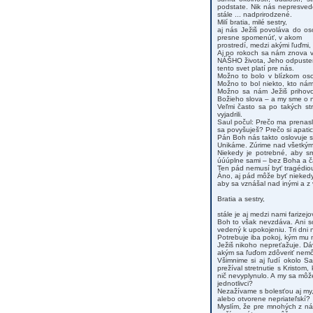
podstate. Nik nás nepresved
stále ... nadprirodzené.
Milí bratia, milé sestry,
aj nás Ježiš povoláva do os
presne spomenúť, v akom
prostredí, medzi akými ľuďmi, 
Aj po rokoch sa nám znova vy
NÁŠHO života, Jeho odpusteni
tento svet platí pre nás.
Možno to bolo v blízkom oso
Možno to bol niekto, kto ná
Možno sa nám Ježiš prihovori
Božieho slova – a my sme o ne
Veľmi často sa po takých str
vyjadrili.
Saul počul: Prečo ma prenas
sa povyšuješ? Prečo si apat
Pán Boh nás takto oslovuje s
Unikáme. Zúrime nad všetkým, 
Niekedy je potrebné, aby s
úúúplne sami – bez Boha a čas
Ten pád nemusí byť tragédiou
Áno, aj pád môže byť niekedy
aby sa vznášal nad inými a z 
Bratia a sestry,
stále je aj medzi nami farize
Boh to však nevzdáva. Ani so
vedený k upokojeniu. Tri dni n
Potrebuje iba pokoj, kým mu n
Ježiš nikoho nepreťažuje. Dáv
akým sa ľuďom zdôveriť nem
Všimnime si aj ľudí okolo Sau
prežíval stretnutie s Kristom, 
nič nevyplynulo. A my sa môže
jednotlivci?
Nezažívame s bolesťou aj my, 
alebo otvorene nepriateľskí?
Myslím, že pre mnohých z ná