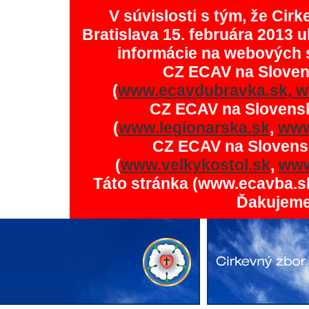
V súvislosti s tým, že Ci
Bratislava 15. februára 2013 u
informácie na webových 
CZ ECAV na Slove
(
www.ecavdubravka.sk,
w
CZ ECAV na Slovens
(
www.legionarska.sk
,
www
CZ ECAV na Slovens
(
www.velkykostol.sk
,
www
Táto stránka (www.ecavba.s
Ďakujeme