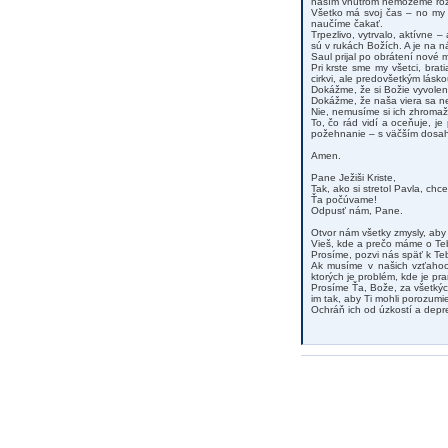
naším vnútrom nemôžeme rozprá
Všetko má svoj čas – no my 
naučíme čakať.
Trpezlivo, vytrvalo, aktívne
sú v rukách Božích. A je na n
Saul prijal po obrátení nové 
Pri krste sme my všetci, brat
cirkvi, ale predovšetkým lásko
Dokážme, že si Božie vyvole
Dokážme, že naša viera sa ne
Nie, nemusíme si ich zhromaž
To, čo rád vidí a oceňuje, je
požehnanie – s väčším dosah
Amen.
Pane Ježiši Kriste,
Tak, ako si stretol Pavla, ch
Ťa počúvame!
Odpusť nám, Pane.
Otvor nám všetky zmysly, aby 
Vieš, kde a prečo máme o Tebe
Prosíme, pozvi nás späť k Teb
Ak musíme v našich vzťahoc
ktorých je problém, kde je pr
Prosíme Ťa, Bože, za všetkých,
im tak, aby Ti mohli porozumie
Ochráň ich od úzkostí a depres