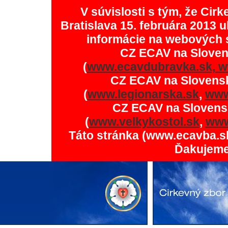
V súvislosti s tým, že Ci
Bratislava 15. februára 2013 u
informácie na webových 
CZ ECAV na Slove
(
www.ecavdubravka.sk,
w
CZ ECAV na Slovens
(
www.legionarska.sk
,
www
CZ ECAV na Slovens
(
www.velkykostol.sk
,
www
Táto stránka (www.ecavba.s
Ďakujeme