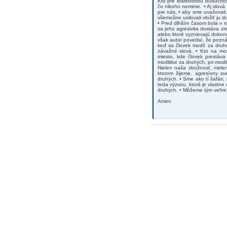
Kto pre krátkodobú budúcnosť
čo nikoho neminie. • Aj slov
pre nás, • aby sme uvažovali
všemožne usilovali vložiť ju do
• Pred dlhším časom bola v ro
sa jeho agresivita dostáva zre
alebo ktoré vyznievajú dokonc
však autor povedal, že pozná j
keď sa človek modlí za druh
závažné slová. • Kto na mod
miesto, kde človek prestáva
modlitbe za druhých, pri mod
Nielen naša zbožnosť, nielen
ktorom žijeme, agresívny sv
druhých. • Sme ako tí šafári,
teda výzvou, ktorá je vlastne
druhých. • Môžeme tým veľmi 
Amen