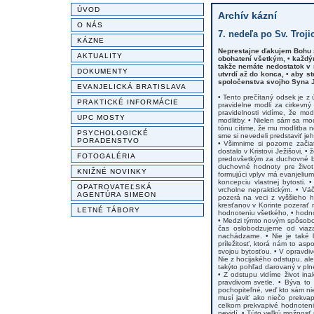
ÚVOD
Archív kázní
O NÁS
7. nedeľa po Sv. Trojic
KÁZNE
Neprestajne ďakujem Bohu za
AKTUALITY
obohatení všetkým, • každým
takže nemáte nedostatok v n
DOKUMENTY
utvrdí až do konca, • aby s
spoločenstva svojho Syna J
EVANJELICKÁ BRATISLAVA
• Tento prečítaný odsek je z
PRAKTICKÉ INFORMÁCIE
pravidelne modlí za cirkevný
pravidelnosti vidíme, že mod
UPC MOSTY
modlitby. • Nielen sám sa mod
tónu cítime, že mu modlitba n
PSYCHOLOGICKÉ
sme si nevedeli predstaviť je
PORADENSTVO
• Všimnime si pozorne začia
dostalo v Kristovi Ježišovi,
FOTOGALÉRIA
predovšetkým za duchovné bo
duchovné hodnoty pre život 
KNIŽNÉ NOVINKY
formujúci vplyv má evanjeliu
koncepciu vlastnej bytosti.
OPATROVATEĽSKÁ
vrcholne nepraktickým. • Vä
AGENTÚRA SIMEON
pozerá na veci z vyššieho h
kresťanov v Korinte pozerať
LETNÉ TÁBORY
hodnoteniu všetkého, • hodnote
• Medzi týmto novým spôsobom
čas oslobodzujeme od viaza
nachádzame. • Nie je také ľ
príležitosť, ktorá nám to asp
svojou bytosťou. • V opravdiv
Nie z hocijakého odstupu, a
takýto pohľad darovaný v plne
• Z odstupu vidíme život in
pravdivom svetle. • Býva to
pochopiteľné, veď kto sám ni
musí javiť ako niečo prekva
celkom prekvapivé hodnoteni
nevidí. • Túto veľkú možnosť