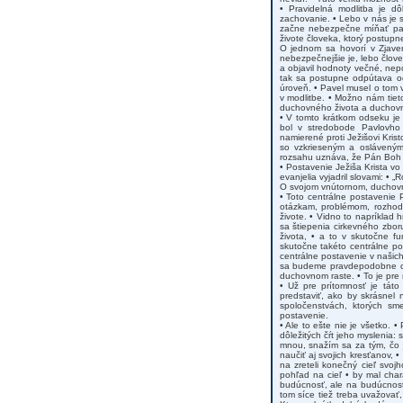
• Pravidelná modlitba je dô
zachovanie. • Lebo v nás je s
začne nebezpečne míňať pali
živote človeka, ktorý postupn
O jednom sa hovorí v Zjaven
nebezpečnejšie je, lebo člove
a objavil hodnoty večné, nepo
tak sa postupne odpútava od
úroveň. • Pavel musel o tom v
v modlitbe. • Možno nám tieto
duchovného života a duchovn
• V tomto krátkom odseku je 
bol v stredobode Pavlovho m
namierené proti Ježišovi Krist
so vzkrieseným a oslávený
rozsahu uznáva, že Pán Boh p
• Postavenie Ježiša Krista vo 
evanjelia vyjadril slovami: •
O svojom vnútornom, duchovnom 
• Toto centrálne postavenie 
otázkam, problémom, rozhodo
živote. • Vidno to napríklad 
sa štiepenia cirkevného zbor
života, • a to v skutočne f
skutočne takéto centrálne pos
centrálne postavenie v našic
sa budeme pravdepodobne cít
duchovnom raste. • To je pre 
• Už pre prítomnosť je tát
predstaviť, ako by skrásnel
spoločenstvách, ktorých sm
postavenie.
• Ale to ešte nie je všetko. 
dôležitých čŕt jeho myslenia:
mnou, snažím sa za tým, čo 
naučiť aj svojich kresťanov, •
na zreteli konečný cieľ svojh
pohľad na cieľ • by mal char
budúcnosť, ale na budúcnosť
tom síce tiež treba uvažovať,